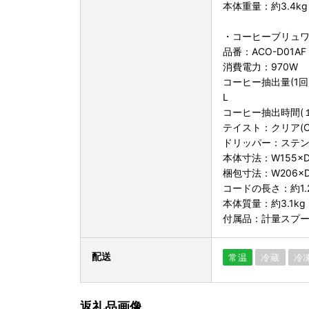
本体重量：約3.4kg
・コーヒーブリュ
品番：ACO-D01AF
消費電力：970W
コーヒー抽出量(1回
L
コーヒー抽出時間(１
テイスト：クリア(C) 
ドリッパー：ステン
本体寸法：W155×D
梱包寸法：W206×D
コードの長さ：約1.
本体質量：約3.1kg
付属品：計量スプー
配送
常温
冷蔵
冷
返礼品画像