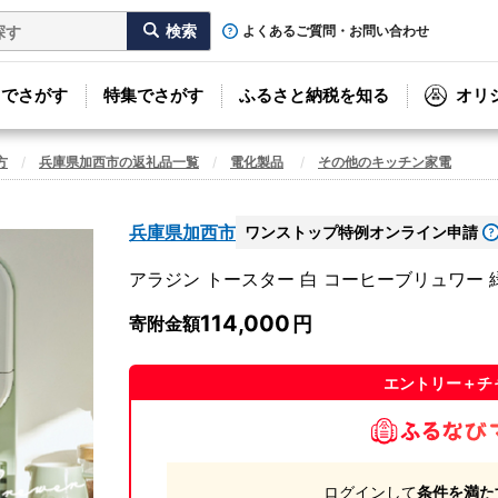
よくあるご質問・お問い合わせ
リでさがす
特集でさがす
ふるさと納税を知る
オリ
方
兵庫県加西市の返礼品一覧
電化製品
その他のキッチン家電
兵庫県加西市
ワンストップ特例オンライン申請
アラジン トースター 白 コーヒーブリュワー 
114,000
寄附金額
エントリー＋チ
ログインして
条件を満た