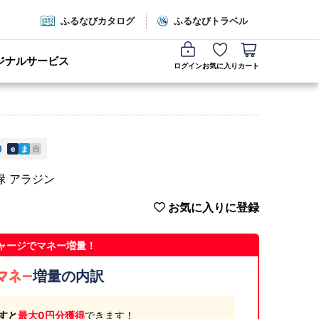
ふるなびカタログ
ふるなびトラベル
ジナルサービス
ログイン
お気に入り
カート
e
ま
自
緑 アラジン
お気に入りに登録
ャージでマネー増量！
増量の内訳
すと
最大0円分獲得
できます！