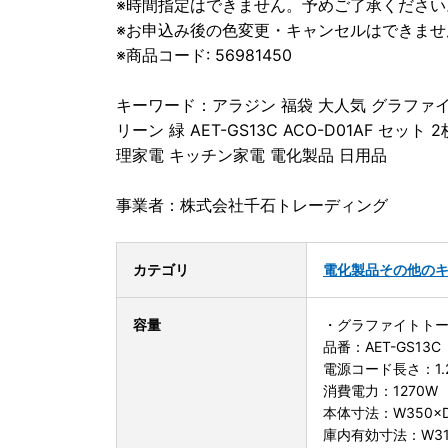
※時間指定はできません。予めご了承ください
※お申込み後の色変更・キャンセルはできま
※商品コード: 56981450
キーワード：アラジン 福袋 大人気 グラファイ
リーン 緑 AET-GS13C ACO-D01AF セ
理家電 キッチン家電 電化製品 日用品
事業者：株式会社千石トレーディング
カテゴリ
電化製品
その他の
容量
・グラファイトト
品番：AET-GS13C
電源コード長さ：1.
消費電力：1270W
本体寸法：W350×D
庫内有効寸法：W310