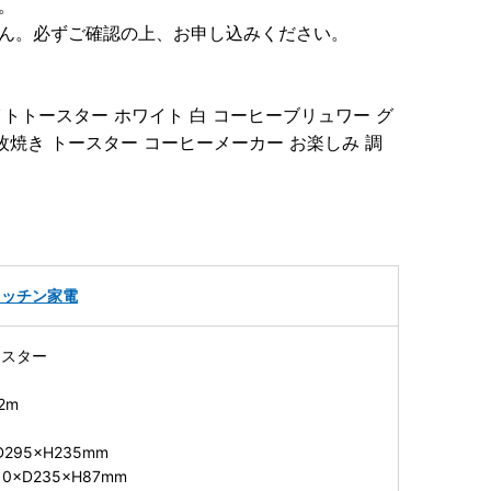
。
せん。必ずご確認の上、お申し込みください。
トトースター ホワイト 白 コーヒーブリュワー グ
ット 2枚焼き トースター コーヒーメーカー お楽しみ 調
キッチン家電
ースター
2m
295×H235mm
×D235×H87mm