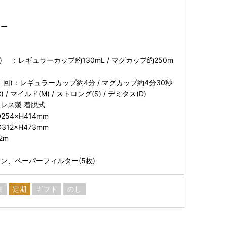
ワー
) ：レギュラーカップ約130mL / マグカップ約250m
回)：レギュラーカップ約4分 / マグカップ約4分30秒
/ マイルド(M) / ストロング(S) / デミタス(D)
レス製 着脱式
254×H414mm
312×H473mm
2m
ン、ペーパーフィルター(5枚)
凍
定期
ギフト
のし