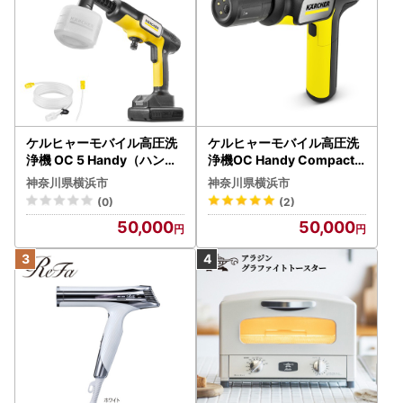
ケルヒャーモバイル高圧洗
ケルヒャーモバイル高圧洗
浄機 OC 5 Handy（ハンデ
浄機OC Handy Compact
ィジェット） APV0006
（ハンディエア） APV000
神奈川県横浜市
神奈川県横浜市
7
(0)
(2)
50,000
50,000