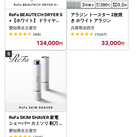
ReFa BEAUTECH DRYER S
アラジン トースター 2枚焼
+【ホワイト】 ドライヤー
き ホワイト アラジン
美容 家電 ドライヤー リフ
愛知県名古屋市
兵庫県加西市
ァ
(69)
(1047)
134,000
33,000
ReFa SKIM SHAVER 家電
シェーバー カミソリ 剃刀
シェーバー
愛知県名古屋市