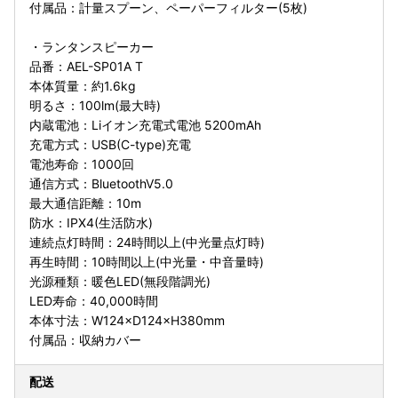
付属品：計量スプーン、ペーパーフィルター(5枚)
・ランタンスピーカー
品番：AEL-SP01A T
本体質量：約1.6kg
明るさ：100lm(最大時)
内蔵電池：Liイオン充電式電池 5200mAh
充電方式：USB(C-type)充電
電池寿命：1000回
通信方式：BluetoothV5.0
最大通信距離：10m
防水：IPX4(生活防水)
連続点灯時間：24時間以上(中光量点灯時)
再生時間：10時間以上(中光量・中音量時)
光源種類：暖色LED(無段階調光)
LED寿命：40,000時間
本体寸法：W124×D124×H380mm
付属品：収納カバー
配送