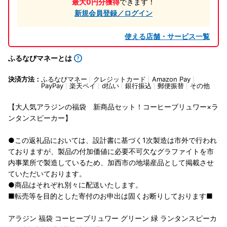
最大0円分獲得
できます！
新規会員登録／ログイン
使える店舗・サービス一覧
ふるなびマネーとは
決済方法：
ふるなびマネー
クレジットカード
Amazon Pay
PayPay
楽天ペイ
d払い
銀行振込
郵便振替
その他
【大人気アラジンの福袋 新商品セット！コーヒーブリュワー×ラ
ンタンスピーカー】
●この返礼品においては、設計書に基づく1次製造は市外で行われ
ておりますが、製品の付加価値に必要不可欠なグラファイトを市
内事業所で製造しているため、加西市の地場産品として掲載させ
ていただいております。
●商品はそれぞれ別々に配送いたします。
■転売等を目的とした寄付のお申出は固くお断りしております■
アラジン 福袋 コーヒーブリュワー グリーン 緑 ランタンスピーカ