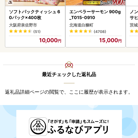
ソフトパックティッシュ 6
エンペラーサーモン 900g
ノン
0パック×400枚
_T015-0910
サヒ
本 
大阪府泉佐野市
北海道白糠町
茨城
守
(51)
(4708)
10,000
15,000
最近チェックした返礼品
返礼品詳細ページの閲覧で、ここに履歴が表示されます。