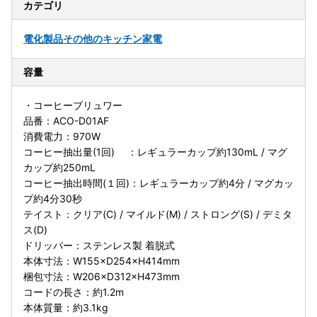
カテゴリ
電化製品
その他のキッチン家電
容量
・コーヒーブリュワー
品番：ACO-D01AF
消費電力：970W
コーヒー抽出量(1回) ：レギュラーカップ約130mL / マグ
カップ約250mL
コーヒー抽出時間(１回)：レギュラーカップ約4分 / マグカッ
プ約4分30秒
テイスト：クリア(C) / マイルド(M) / ストロング(S) / デミタ
ス(D)
ドリッパー：ステンレス製 着脱式
本体寸法：W155×D254×H414mm
梱包寸法：W206×D312×H473mm
コードの長さ：約1.2m
本体質量：約3.1kg