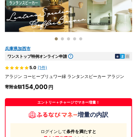
兵庫県加西市
ワンストップ特例オンライン申請
e
ま
自
5.0
(1件)
アラジン コーヒーブリュワー緑 ランタンスピーカー アラジン
154,000
寄附金額
エントリー＋チャージでマネー増量！
増量の内訳
ログインして
条件を満たすと