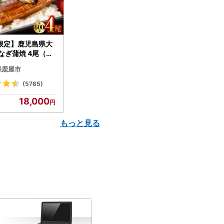
限定】鹿児島県大
なぎ蒲焼 4尾（60
N007-004-04-
県鹿屋市
うなぎ 鰻 魚 惣菜 総
(5765)
18,000
もっと見る