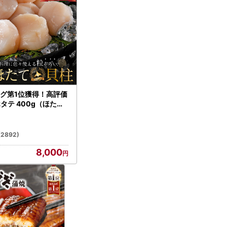
グ第1位獲得！高評価
ホタテ 400g（ほたて
）
(2892)
8,000