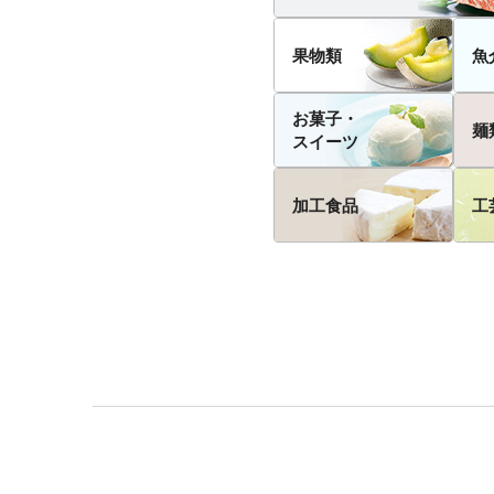
果物類
魚
お菓子・
麺
スイーツ
加工食品
工