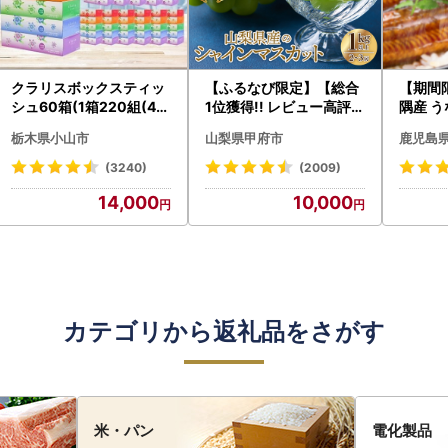
クラリスボックスティッ
【ふるなび限定】【総合
【期間
シュ60箱(1箱220組(44
1位獲得!! レビュー高評価
隅産 う
0枚))(5個入り×12セッ
★】〈2026年度配送分
0g） K
栃木県小山市
山梨県甲府市
鹿児島
ト)【配送不可地域：離島
〉山梨県産 シャインマス
cp18 
・沖縄県】【1256759】
カット 2～3房（1.0kg以
菜
(3240)
(2009)
上）シャイン フルーツ F
14,000
10,000
N-Limited-SP
カテゴリから返礼品をさがす
米・パン
電化製品