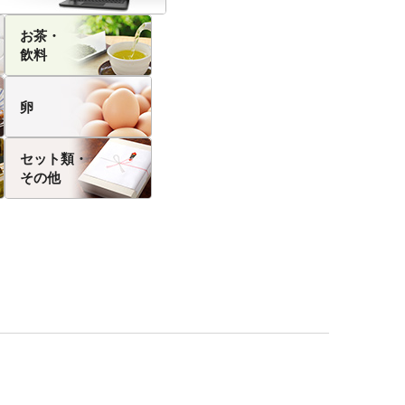
お茶・
飲料
卵
セット類・
その他