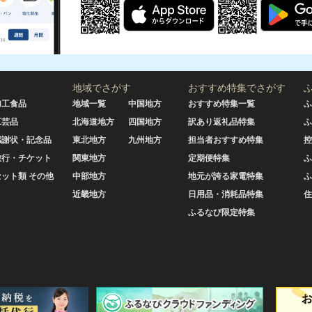
地域でさがす
おすすめ特集でさがす
加工食品
地域一覧
中国地方
おすすめ特集一覧
ふ
工芸品
北海道地方
四国地方
訳あり返礼品特集
ふ
感謝状・記念品
東北地方
九州地方
担当者おすすめ特集
控
旅行・チケット
関東地方
定期便特集
ふ
セット類 その他
中部地方
地元が誇る家電特集
ふ
近畿地方
日用品・消耗品特集
住
ふるなび限定特集