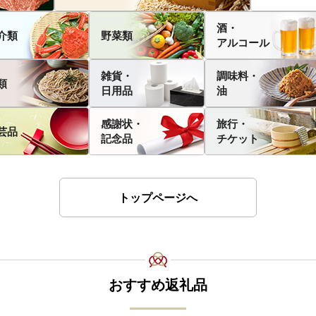
酒・
介類
野菜類
アルコール
雑貨・
調味料・
類
日用品
油
感謝状・
旅行・
芸品
記念品
チケット
トップページへ
おすすめ返礼品