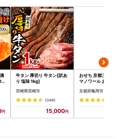
油漬
牛タン 厚切り 牛タン[訳あ
おせち 京都三千院の里＆
09
り 塩味 1kg]
マノワール おせち
宮崎県宮崎市
京都府亀岡市
(348)
(123)
0
15,000
59,000