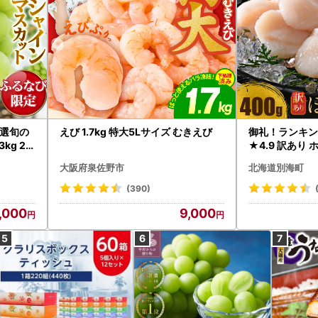
選旬の
えび 1.7kg 特大5Lサイズ むきえび
御礼！ランキン
kg 2
★4.9 訳あり 
B12-
帆立 貝柱 冷凍 
大阪府泉佐野市
北海道別海町
インマス
(390)
,000
9,000