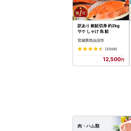
訳あり 銀鮭切身 約2kg
サケ しゃけ 魚 鮭
宮城県気仙沼市
(2508)
12,500
肉・
ハム類