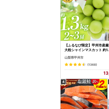
【ふるなび限定】甲州市産厳
大粒シャインマスカット 約1.3
～3房【2026年発送】（MG）
山梨県甲州市
472 FN-Limited-VO シャ
カット フルーツ
(1368)
13