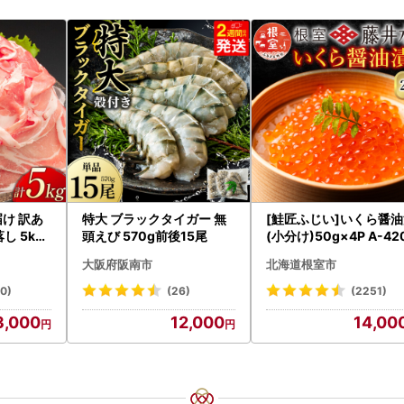
届け 訳あ
特大 ブラックタイガー 無
[鮭匠ふじい]いくら醤
し 5kg
頭えび 570g前後15尾
(小分け)50g×4P A-42
09
5
大阪府阪南市
北海道根室市
20)
(26)
(2251)
3,000
12,000
14,00