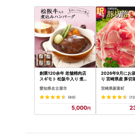
創業120余年 老舗精肉店
2026年9月にお
スギモト 松阪牛入り 煮込
り 宮崎県産 豚切落
み ハンバーグ 110g×4枚
C325-2506-26
愛知県名古屋市
宮崎県新富町
惣菜 お取り寄せ グルメ ハ
ンバーグ 冷凍
(60)
(1
5,000
2