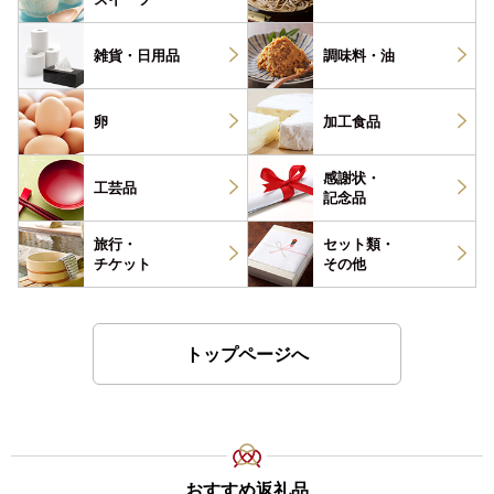
雑貨・
日用品
調味料・
油
卵
加工食品
感謝状・
工芸品
記念品
旅行・
セット類・
チケット
その他
トップページへ
おすすめ返礼品