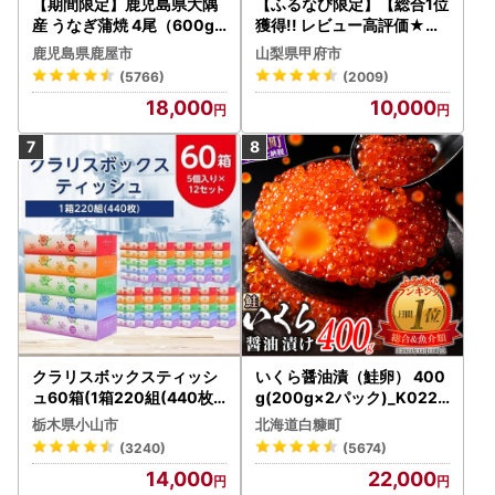
【期間限定】鹿児島県大隅
【ふるなび限定】【総合1位
産 うなぎ蒲焼 4尾（600g
獲得!! レビュー高評価★】
） KN007-004-04-cp18
〈2026年度配送分〉山梨
鹿児島県鹿屋市
山梨県甲府市
うなぎ 鰻 魚 惣菜 総菜
県産 シャインマスカット 2
(5766)
(2009)
～3房（1.0kg以上）シャイ
18,000
10,000
ン フルーツ FN-Limited-S
P
クラリスボックスティッシ
いくら醤油漬（鮭卵） 400
ュ60箱(1箱220組(440枚))
g(200g×2パック)_K022-
(5個入り×12セット)【配送
1676
栃木県小山市
北海道白糠町
不可地域：離島・沖縄県】
(3240)
(5674)
【1256759】
14,000
22,000