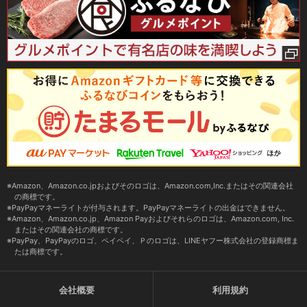
Amazon、Amazon.co.jpおよびそのロゴは、Amazon.com,Inc.またはその関連会社
の商標です。
PayPayマネーライトが付与されます。PayPayマネーライトの出金はできません。
Amazon、Amazon.co.jp、Amazon Payおよびそれらのロゴは、Amazon.com, Inc.
またはその関連会社の商標です。
PayPay、PayPayのロゴ、ペイペイ、Ｐのロゴは、LINEヤフー株式会社の登録商標ま
たは商標です。
会社概要
利用規約