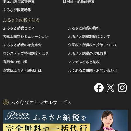
地元が誇る家電特集
日用品・消耗品特集
ふるなび限定特集
ふるさと納税を知る
ふるさと納税とは？
ふるさと納税の流れ
控除上限額シミュレーション
ふるさと納税制度について
ふるさと納税の確定申告
住民税・所得税の控除について
ワンストップ特例制度とは？
ふるさと納税のお礼特典
寄附金の使い道
マンガふるさと納税
企業版ふるさと納税とは
よくあるご質問・お問い合わせ
ふるなびオリジナルサービス