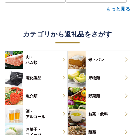
もっと見る
カテゴリから返礼品をさがす
肉・
米・パン
ハム類
電化製品
果物類
魚介類
野菜類
酒・
お茶・
飲料
アルコール
お菓子・
麺類
スイーツ