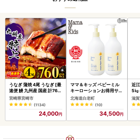
うなぎ 蒲焼 4尾 うなぎ [最
ママ＆キッズ ベビーミル
近江
速便 鰻 九州産 国産 計760
キーローションお得用サイ
5㎏
g以上]
ズ 380ml 2本セット CH21
菜 
宮崎県宮崎市
北海道白老町
滋賀
0
(1134)
(10)
24,000
34,500