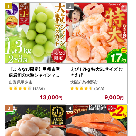
【ふるなび限定】甲州市産
えび 1.7kg 特大5Lサイズ む
厳選旬の大粒シャインマス
きえび
カット 約1.3kg 2～3房【2
山梨県甲州市
大阪府泉佐野市
026年発送】（MG）B12-
(1369)
(393)
472 FN-Limited-VO シャ
13,000
9,000
インマスカット フルーツ