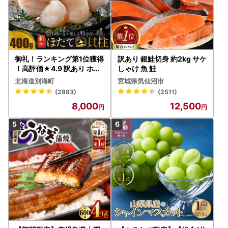
御礼！ランキング第1位獲得
訳あり 銀鮭切身 約2kg サケ
！高評価★4.9 訳あり ホタ
しゃけ 魚 鮭
テ 400g（ほたて 帆立 貝柱
北海道別海町
宮城県気仙沼市
冷凍 ）
(2893)
(2511)
8,000
12,500