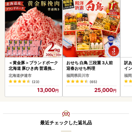
＜黄金豚＞ブランドポーク
おせち 白鳥 三段重 3人前
訳あ
北海道 豚ひき肉 普通挽き
迎春おせち料理
イン
200g 10パック 計2kg
北海道伊達市
福岡県田川市
福岡
(23)
(65)
13,000
25,000
最近チェックした返礼品