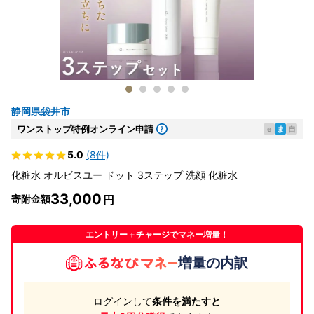
静岡県袋井市
ワンストップ特例オンライン申請
e
ま
自
5.0
(8件)
化粧水 オルビスユー ドット 3ステップ 洗顔 化粧水
33,000
寄附金額
エントリー＋チャージでマネー増量！
増量の内訳
ログインして
条件を満たすと