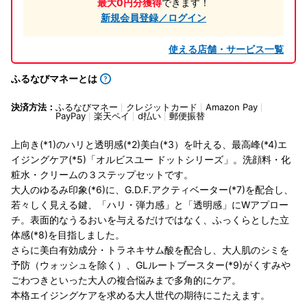
最大0円分獲得
できます！
新規会員登録／ログイン
使える店舗・サービス一覧
ふるなびマネーとは
決済方法：
ふるなびマネー
クレジットカード
Amazon Pay
PayPay
楽天ペイ
d払い
郵便振替
上向き(*1)のハリと透明感(*2)美白(*3）を叶える、最高峰(*4)エ
イジングケア(*5)「オルビスユー ドットシリーズ」。洗顔料・化
粧水・クリームの３ステップセットです。
大人のゆるみ印象(*6)に、G.D.F.アクティベーター(*7)を配合し、
若々しく見える鍵、「ハリ・弾力感」と「透明感」にWアプロー
チ。表面的なうるおいを与えるだけではなく、ふっくらとした立
体感(*8)を目指しました。
さらに美白有効成分・トラネキサム酸を配合し、大人肌のシミを
予防（ウォッシュを除く）、GLルートブースター(*9)がくすみや
ごわつきといった大人の複合悩みまで多角的にケア。
本格エイジングケアを求める大人世代の期待にこたえます。