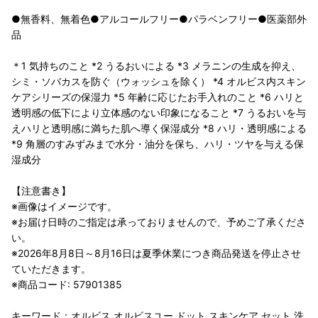
●無香料、無着色●アルコールフリー●パラベンフリー●医薬部外
品
＊1 気持ちのこと *2 うるおいによる *3 メラニンの生成を抑え、
シミ・ソバカスを防ぐ（ウォッシュを除く） *4 オルビス内スキン
ケアシリーズの保湿力 *5 年齢に応じたお手入れのこと *6 ハリと
透明感の低下により立体感のない印象になること *7 うるおいを与
えハリと透明感に満ちた肌へ導く保湿成分 *8 ハリ・透明感による
*9 角層のすみずみまで水分・油分を保ち、ハリ・ツヤを与える保
湿成分
【注意書き】
※画像はイメージです。
※お届け日時のご指定は承っておりませんので、予めご了承くださ
い。
※2026年8月8日～8月16日は夏季休業につき商品発送を停止させ
ていただきます。
※商品コード: 57901385
キーワード：オルビス オルビスユー ドット スキンケア セット 洗