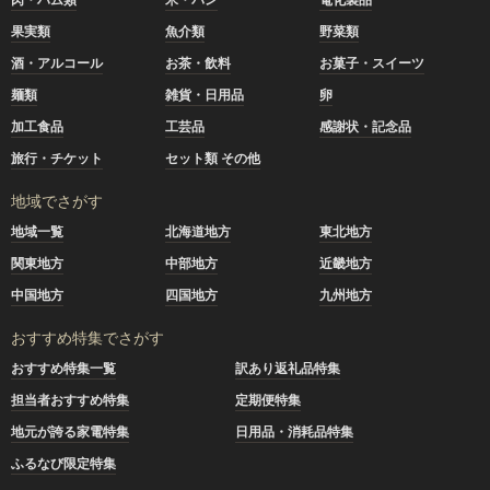
果実類
魚介類
野菜類
酒・アルコール
お茶・飲料
お菓子・スイーツ
麺類
雑貨・日用品
卵
加工食品
工芸品
感謝状・記念品
旅行・チケット
セット類 その他
地域でさがす
地域一覧
北海道地方
東北地方
関東地方
中部地方
近畿地方
中国地方
四国地方
九州地方
おすすめ特集でさがす
おすすめ特集一覧
訳あり返礼品特集
担当者おすすめ特集
定期便特集
地元が誇る家電特集
日用品・消耗品特集
ふるなび限定特集