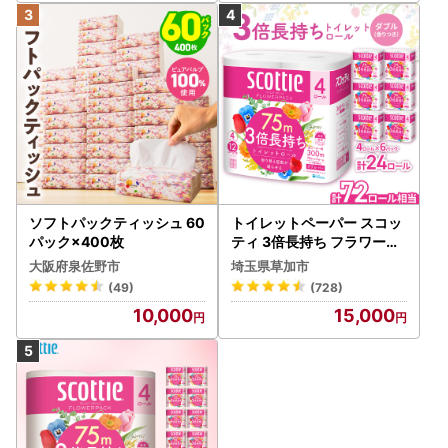
ソフトパックティッシュ 60
トイレットペーパー スコッ
パック×400枚
ティ 3倍長持ち フラワーパ
ック 4ロール×6P
大阪府泉佐野市
埼玉県草加市
(49)
(728)
10,000
15,000