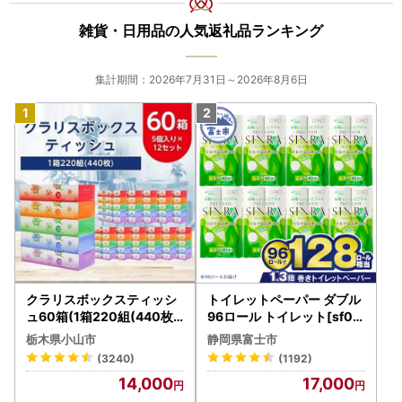
雑貨・日用品の人気返礼品ランキング
集計期間：2026年7月31日～2026年8月6日
クラリスボックスティッシ
トイレットペーパー ダブル
ュ60箱(1箱220組(440枚))
96ロール トイレット[sf00
(5個入り×12セット)【配送
1-012]
栃木県小山市
静岡県富士市
不可地域：離島・沖縄県】
(3240)
(1192)
【1256759】
14,000
17,000