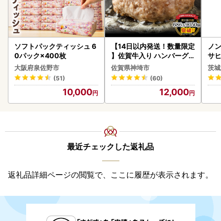
ソフトパックティッシュ 6
【14日以内発送！数量限定
ノン
0パック×400枚
】佐賀牛入り ハンバーグ 2
サヒ
2個 2.6kg(120g×22個)(H
本 
大阪府泉佐野市
佐賀県神埼市
茨城
083106)
守
(51)
(60)
10,000
12,000
最近チェックした返礼品
返礼品詳細ページの閲覧で、ここに履歴が表示されます。