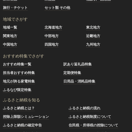
旅行・チケット
セット類 その他
地域でさがす
地域一覧
北海道地方
東北地方
関東地方
中部地方
近畿地方
中国地方
四国地方
九州地方
おすすめ特集でさがす
おすすめ特集一覧
訳あり返礼品特集
担当者おすすめ特集
定期便特集
地元が誇る家電特集
日用品・消耗品特集
ふるなび限定特集
ふるさと納税を知る
ふるさと納税とは？
ふるさと納税の流れ
控除上限額シミュレーション
ふるさと納税制度について
ふるさと納税の確定申告
住民税・所得税の控除について