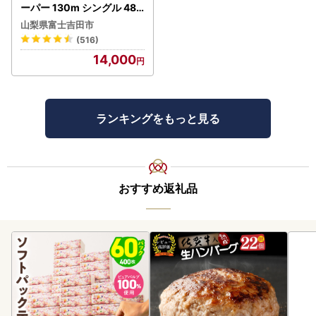
ーパー 130m シングル 48R
芯なし 3倍巻 トイレット
山梨県富士吉田市
(516)
14,000
ランキングをもっと見る
おすすめ返礼品