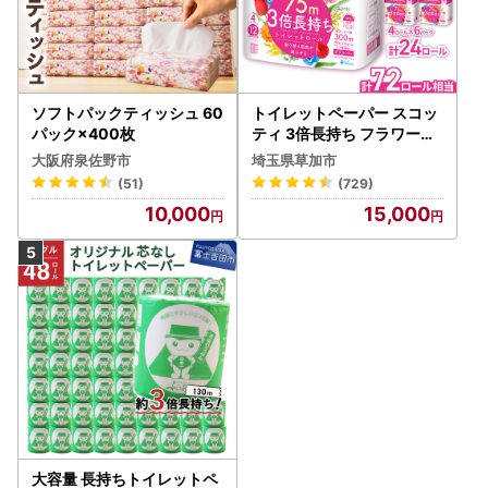
ソフトパックティッシュ 60
トイレットペーパー スコッ
パック×400枚
ティ 3倍長持ち フラワーパ
ック 4ロール×6P
大阪府泉佐野市
埼玉県草加市
(51)
(729)
10,000
15,000
大容量 長持ちトイレットペ