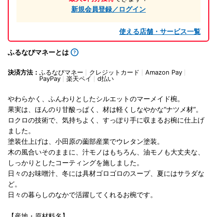
新規会員登録／ログイン
使える店舗・サービス一覧
ふるなびマネーとは
決済方法：
ふるなびマネー
クレジットカード
Amazon Pay
PayPay
楽天ペイ
d払い
やわらかく、ふんわりとしたシルエットのマーメイド椀。
果実は、ほんのり甘酸っぱく、材は軽くしなやかな“ナツメ材”。
ロクロの技術で、気持ちよく、すっぽり手に収まるお椀に仕上げ
ました。
塗装仕上げは、小田原の薗部産業でウレタン塗装。
木の風合いそのままに、汁モノはもちろん、油モノも大丈夫な、
しっかりとしたコーティングを施しました。
日々のお味噌汁、冬には具材ゴロゴロのスープ、夏にはサラダな
ど。
日々の暮らしのなかで活躍してくれるお椀です。
【産地・原材料名】