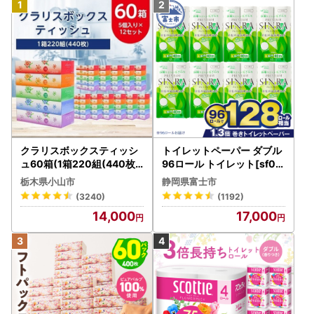
クラリスボックスティッシ
トイレットペーパー ダブル
ュ60箱(1箱220組(440枚))
96ロール トイレット[sf00
(5個入り×12セット)【配送
1-012]
栃木県小山市
静岡県富士市
不可地域：離島・沖縄県】
(3240)
(1192)
【1256759】
14,000
17,000