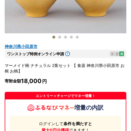
神奈川県小田原市
ワンストップ特例オンライン申請
e
ま
自
マーメイド椀 ナチュラル 2客セット 【 食器 神奈川県小田原市 お
椀 お椀】
18,000
寄附金額
エントリー＋チャージでマネー増量！
増量の内訳
ログインして
条件を満たすと
最大0円分獲得
できます！