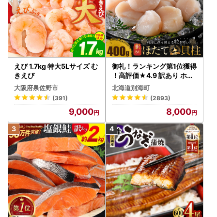
えび 1.7kg 特大5Lサイズ む
御礼！ランキング第1位獲得
きえび
！高評価★4.9 訳あり ホタ
テ 400g（ほたて 帆立 貝柱
大阪府泉佐野市
北海道別海町
冷凍 ）
(391)
(2893)
9,000
8,000