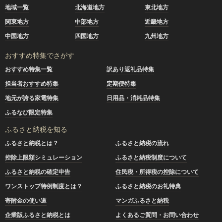
地域一覧
北海道地方
東北地方
関東地方
中部地方
近畿地方
中国地方
四国地方
九州地方
おすすめ特集でさがす
おすすめ特集一覧
訳あり返礼品特集
担当者おすすめ特集
定期便特集
地元が誇る家電特集
日用品・消耗品特集
ふるなび限定特集
ふるさと納税を知る
ふるさと納税とは？
ふるさと納税の流れ
控除上限額シミュレーション
ふるさと納税制度について
ふるさと納税の確定申告
住民税・所得税の控除について
ワンストップ特例制度とは？
ふるさと納税のお礼特典
寄附金の使い道
マンガふるさと納税
企業版ふるさと納税とは
よくあるご質問・お問い合わせ