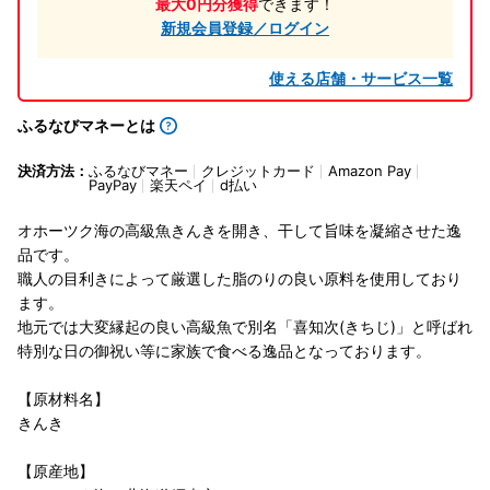
最大0円分獲得
できます！
新規会員登録／ログイン
使える店舗・サービス一覧
ふるなびマネーとは
決済方法：
ふるなびマネー
クレジットカード
Amazon Pay
PayPay
楽天ペイ
d払い
オホーツク海の高級魚きんきを開き、干して旨味を凝縮させた逸
品です。
職人の目利きによって厳選した脂のりの良い原料を使用しており
ます。
地元では大変縁起の良い高級魚で別名「喜知次(きちじ)」と呼ばれ
特別な日の御祝い等に家族で食べる逸品となっております。
【原材料名】
きんき
【原産地】