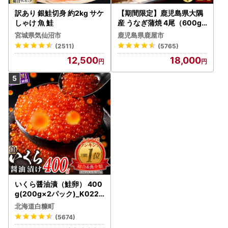
訳あり 銀鮭切身 約2kg サケ
【期間限定】鹿児島県大隅
しゃけ 魚 鮭
産 うなぎ蒲焼 4尾（600g
） KN007-004-04-cp18
宮城県気仙沼市
鹿児島県鹿屋市
うなぎ 鰻 魚 惣菜 総菜
(2511)
(5765)
12,500
18,000
いくら醤油漬（鮭卵） 400
g(200g×2パック)_K022-
1676
北海道白糠町
(5674)