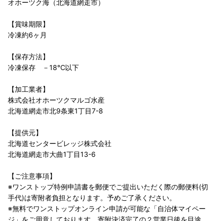
オホーツク海（北海道網走市）
【賞味期限】
冷凍約6ヶ月
【保存方法】
冷凍保存 －18℃以下
【加工業者】
株式会社オホーツクマルゴ水産
北海道網走市北9条東1丁目7-8
【提供元】
北海道センタービレッジ株式会社
北海道網走市大曲1丁目13-6
【ご注意事項】
※ワンストップ特例申請書を郵便でご提出いただく際の郵便料(切
手代)は寄附者負担となります。予めご了承ください。
※無料でワンストップオンライン申請が可能な「自治体マイペー
ジ」をご用意しております。寄附決済完了の２営業日後を目途