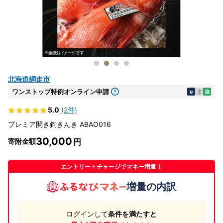
北海道網走市
ワンストップ特例オンライン申請
e
ま
自
5.0
(2件)
プレミア開き釣きんき ABAO016
30,000
寄附金額
エントリー＋チャージでマネー増量！
増量の内訳
ログインして
条件を満たすと