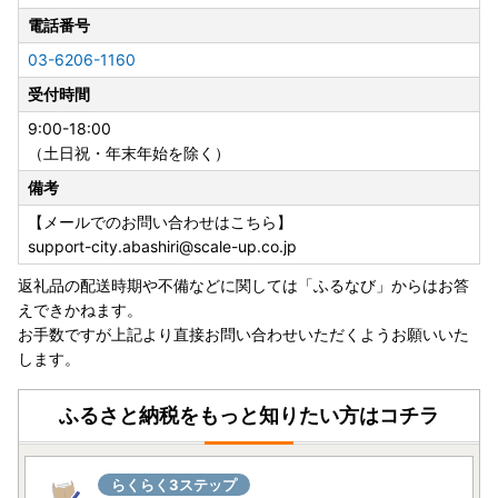
電話番号
■年末年始の配送
年末年始の返礼品の配送につきましては、ページに記載され
03-6206-1160
ている日数以上のお時間をいただく場合がございます。
受付時間
※年末のご寄附につきましては、返礼品の配送が翌年となる
可能性がございますのでご了承ください。
9:00-18:00
※年末年始などで長期ご不在となる場合がございましたら、
（土日祝・年末年始を除く）
お申し込みの際、備考欄にてご不在日をお知らせください。
備考
その際、配送の着日指定はできませんのでご了承ください。
【メールでのお問い合わせはこちら】
support-city.abashiri@scale-up.co.jp
■ワンストップ特例申請書は、ご要望の方のみ当市から送付
します。
返礼品の配送時期や不備などに関しては「ふるなび」からはお答
お手元に届きましたらそちらの申請書をお使いいただき申
えできかねます。
請をお願いします。
お手数ですが上記より直接お問い合わせいただくようお願いいた
また、ワンストップ特例申請書を郵便でご提出いただく際
します。
の郵便料(切手代)は寄附者負担となります。
※当市がお送りした申請書以外でワンストップ申請された
ふるさと納税をもっと知りたい方はコチラ
場合、書類確認に時間を要し、受領のご連絡が遅くなる可能
性がございます。予めご了承ください。
らくらく3ステップ