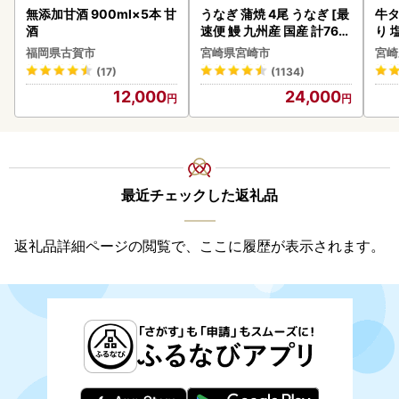
無添加甘酒 900ml×5本 甘
うなぎ 蒲焼 4尾 うなぎ [最
牛タ
酒
速便 鰻 九州産 国産 計760
り 塩
g以上]
福岡県古賀市
宮崎県宮崎市
宮崎
(17)
(1134)
12,000
24,000
最近チェックした返礼品
返礼品詳細ページの閲覧で、ここに履歴が表示されます。