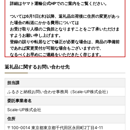
詳細はヤマト運輸公式HPでのご案内をご覧ください。
ついては6月1日(木)以降、返礼品出荷後に住所の変更があっ
た場合の転送にかかる費用については
お受け取り人様のご負担となりますことをご了承いただけま
すようお願い申し上げます。
登録の誤りや転居などで修正が必要な場合は、商品の準備前
であれば変更受付が可能な場合もございますので、
なるべくお早めにご連絡をいただきたく存じます。
また、佐川急便においては従来より有償での転送手続きとな
返礼品に関するお問い合わせ先
っておりますので併せてご理解のほどいただければ幸いで
す。
担当課
■天候不良による配送遅延について
ふるさと納税お問い合わせ事務局（Scale-UP株式会社）
返礼品の配送におきまして、天候の影響により遅延が発生す
る場合がございます。
委託事業者名
ご迷惑をおかけしますが、何卒ご了承くださいますようお願
Scale-UP株式会社
い申し上げます。
なお、出荷後の配送状況につきましては、お手数ですが運送
住所
会社まで直接お問い合わせください。
〒100-0014
東京都東京都千代田区永田町2丁目4-11