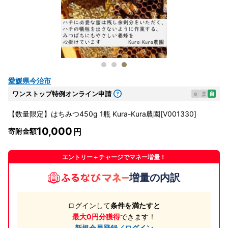
愛媛県今治市
ワンストップ特例オンライン申請
e
ま
自
【数量限定】はちみつ450g 1瓶 Kura-Kura農園[V001330]
10,000
寄附金額
エントリー＋チャージでマネー増量！
増量の内訳
ログインして
条件を満たすと
最大0円分獲得
できます！
新規会員登録／ログイン