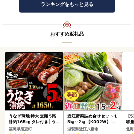
ランキングをもっと見る
おすすめ返礼品
うなぎ蒲焼 特大 無頭 5尾
近江野菜詰め合せセット 1.
【
計約1.65kg タレ付き | う
5㎏～2㎏ 【K002W】 野
容量
なぎ蒲焼
菜 旬 新鮮
あ
福岡県須恵町
滋賀県近江八幡市
北海
ーグ