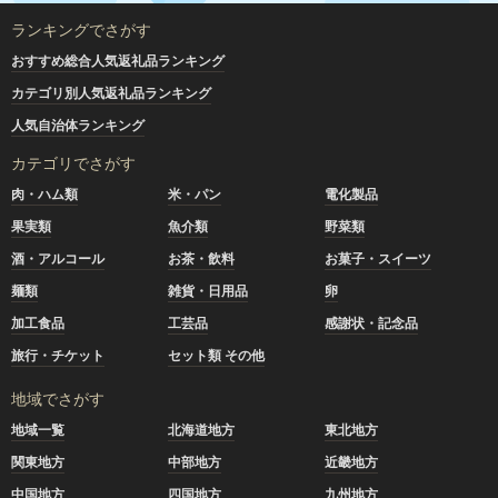
ランキングでさがす
おすすめ総合人気返礼品ランキング
カテゴリ別人気返礼品ランキング
人気自治体ランキング
カテゴリでさがす
肉・ハム類
米・パン
電化製品
果実類
魚介類
野菜類
酒・アルコール
お茶・飲料
お菓子・スイーツ
麺類
雑貨・日用品
卵
加工食品
工芸品
感謝状・記念品
旅行・チケット
セット類 その他
地域でさがす
地域一覧
北海道地方
東北地方
関東地方
中部地方
近畿地方
中国地方
四国地方
九州地方