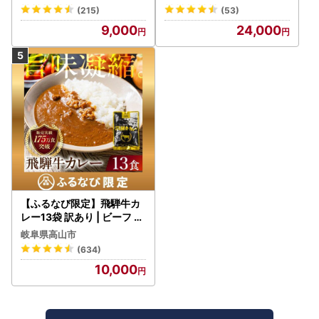
野菜 常温保存
(215)
(53)
9,000
24,000
【ふるなび限定】飛騨牛カ
レー13袋 訳あり | ビーフ レ
トルト 訳あり DC006-CP
岐阜県高山市
01 FN-Limited-VO
(634)
10,000