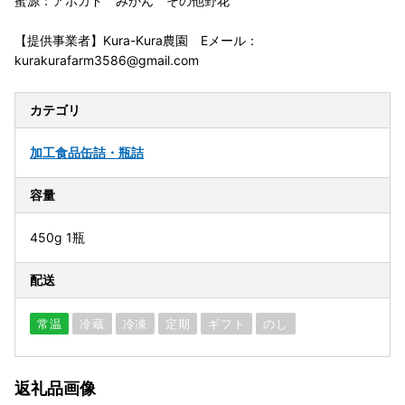
蜜源：アボカド みかん その他野花
【提供事業者】Kura-Kura農園 Eメール：
kurakurafarm3586@gmail.com
カテゴリ
加工食品
缶詰・瓶詰
容量
450g 1瓶
配送
常温
冷蔵
冷凍
定期
ギフト
のし
返礼品画像