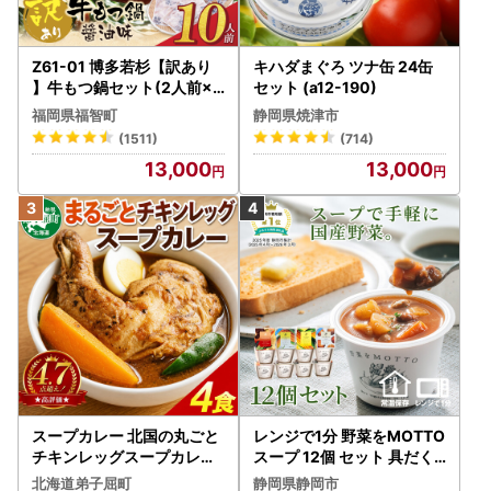
Z61-01 博多若杉【訳あり
キハダまぐろ ツナ缶 24缶
】牛もつ鍋セット(2人前×5
セット (a12-190)
) 10人前 もつ鍋
福岡県福智町
静岡県焼津市
(1511)
(714)
13,000
13,000
スープカレー 北国の丸ごと
レンジで1分 野菜をMOTTO
チキンレッグスープカレー
スープ 12個 セット 具だく
4個 3739
さんスープ 朝食 惣菜 国産
北海道弟子屈町
静岡県静岡市