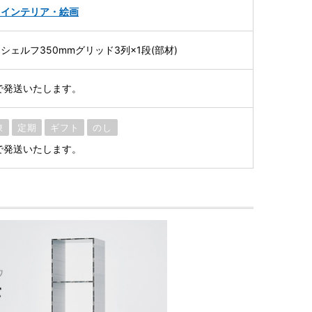
・インテリア・絵画
ェルフ350mmグリッド3列×1段(部材)
で発送いたします。
凍
定期
ギフト
のし
で発送いたします。