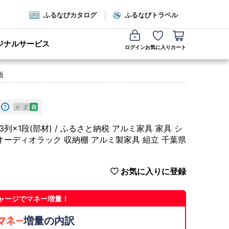
ふるなびカタログ
ふるなびトラベル
ジナルサービス
ログイン
お気に入り
カート
画
e
ま
自
×1段(部材) / ふるさと納税 アルミ家具 家具 シ
オーディオラック 収納棚 アルミ製家具 組立 千葉県
お気に入りに登録
ャージでマネー増量！
増量の内訳