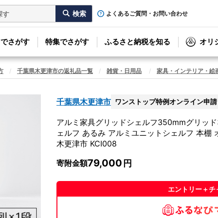
よくあるご質問・お問い合わせ
リでさがす
特集でさがす
ふるさと納税を知る
オリ
方
千葉県木更津市の返礼品一覧
雑貨・日用品
家具・インテリア・絵
千葉県木更津市
ワンストップ特例オンライン申請
アルミ家具グリッドシェルフ350mmグリッド3列
ェルフ あるみ アルミユニットシェルフ 本棚 
木更津市 KCI008
79,000
寄附金額
エントリー＋チ