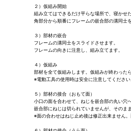
２）仮組み開始
組み立てはできるだけ平らな場所で、寝かせ
角部分から順番にフレームの嵌合部の溝同士
３）部材の嵌合
フレームの溝同士をスライドさせます。
フレームの向きに注意し、組み立てます。
４）仮組み
部材を全て仮組みします。仮組みが終わった
※電動工具の使用時は安全に注意してください
５）部材の接合（おもて面）
小口の面を合わせて、ねじを嵌合部の丸い穴
嵌合部にねじは切られていませんが、そのま
※面の合わせはねじ止め後は修正出来ません
６）部材の接合（うら面）