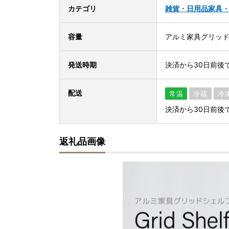
カテゴリ
雑貨・日用品
家具
容量
アルミ家具グリッドシ
発送時期
決済から30日前後
配送
常温
冷蔵
冷
決済から30日前後
返礼品画像