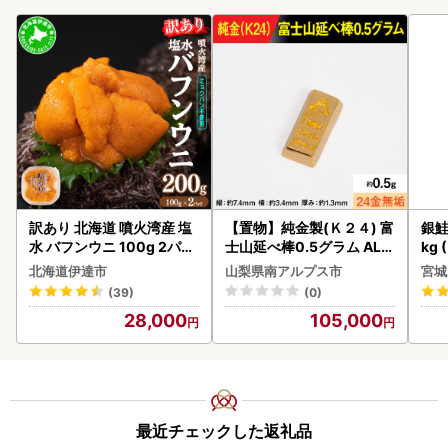
訳あり 北海道 噴火湾産 塩
【置物】純金製(Ｋ２４) 富
銀鮭
水 バフンウニ 100g 2パッ
士山延べ棒0.5グラム ALP
kg 
ク 計200g 《アフター保証
BK181
北海道伊達市
山梨県南アルプス市
宮城
付き》うに ウニ 雲丹 海鮮
(39)
(0)
海の幸 魚介類 ウニ丼 お寿
28,000
105,000
司 濃厚 無添加 産地直送 お
取り寄せ 山村水産 送料無
料
最近チェックした返礼品