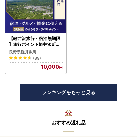
【軽井沢旅行・宿泊無期限
】旅行ポイント軽井沢町ふ
るなびトラベルポイント
長野県軽井沢町
(89)
10,000
ランキングをもっと見る
おすすめ返礼品