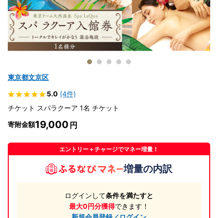
東京都文京区
5.0
(4件)
チケット スパラクーア 1名 チケット
19,000
寄附金額
エントリー＋チャージでマネー増量！
増量の内訳
ログインして
条件を満たすと
最大0円分獲得
できます！
新規会員登録／ログイン