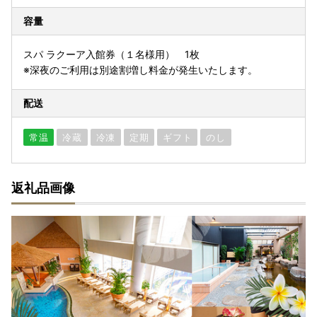
容量
スパ ラクーア入館券（１名様用） 1枚
※深夜のご利用は別途割増し料金が発生いたします。
配送
常温
冷蔵
冷凍
定期
ギフト
のし
返礼品画像