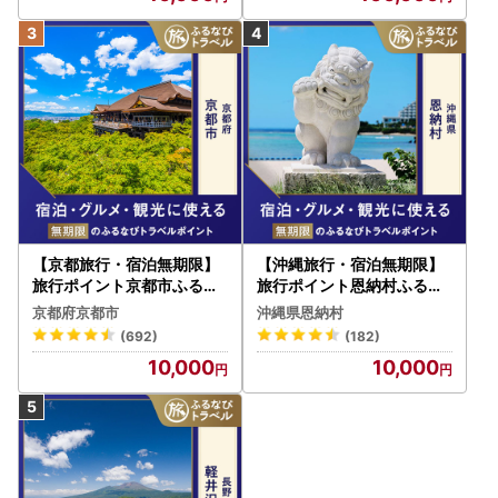
【京都旅行・宿泊無期限】
【沖縄旅行・宿泊無期限】
旅行ポイント京都市ふるな
旅行ポイント恩納村ふるな
びトラベルポイント
びトラベルポイント
京都府京都市
沖縄県恩納村
(692)
(182)
10,000
10,000