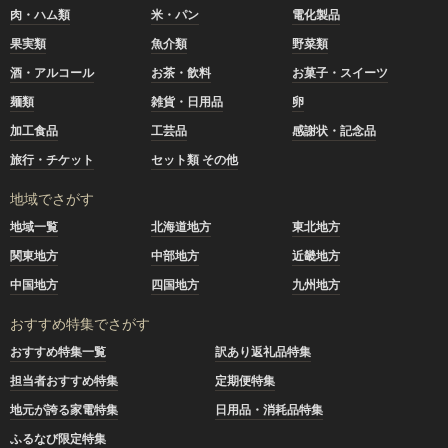
肉・ハム類
米・パン
電化製品
果実類
魚介類
野菜類
酒・アルコール
お茶・飲料
お菓子・スイーツ
麺類
雑貨・日用品
卵
加工食品
工芸品
感謝状・記念品
旅行・チケット
セット類 その他
地域でさがす
地域一覧
北海道地方
東北地方
関東地方
中部地方
近畿地方
中国地方
四国地方
九州地方
おすすめ特集でさがす
おすすめ特集一覧
訳あり返礼品特集
担当者おすすめ特集
定期便特集
地元が誇る家電特集
日用品・消耗品特集
ふるなび限定特集