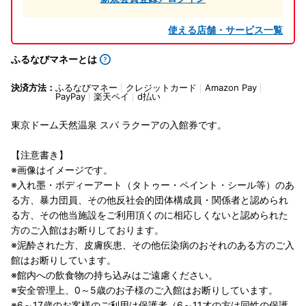
使える店舗・サービス一覧
ふるなびマネーとは
決済方法：
ふるなびマネー
クレジットカード
Amazon Pay
PayPay
楽天ペイ
d払い
東京ドーム天然温泉 スパ ラクーアの入館券です。
【注意書き】
※画像はイメージです。
※入れ墨・ボディーアート（タトゥー・ペイント・シール等）のあ
る方、暴力団員、その他反社会的団体構成員・関係者と認められ
る方、その他当施設をご利用頂くのに相応しくないと認められた
方のご入館はお断りしております。
※泥酔された方、皮膚疾患、その他伝染病のおそれのある方のご入
館はお断りしています。
※館内への飲食物の持ち込みはご遠慮ください。
※安全管理上、0～5歳のお子様のご入館はお断りしています。
※6～17歳のお客様のご利用は保護者（6～11才の方は同性の保護