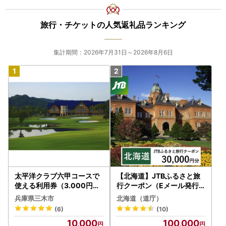
旅行・チケットの人気返礼品ランキング
集計期間：2026年7月31日～2026年8月6日
太平洋クラブ六甲コースで
【北海道】JTBふるさと旅
使える利用券（3.000円分
行クーポン（Eメール発行
）
）30,000円分 旅行 トラベ
兵庫県三木市
北海道（道庁）
ル 宿泊 人気 おすすめ JTB
(6)
(10)
W030T
10,000
100,000