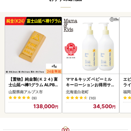
【置物】純金製(Ｋ２４) 富
ママ＆キッズ ベビーミル
エビ
士山延べ棒1グラム ALPBK
キーローションお得用サイ
ラ
180
ズ 380ml 2本セット CH21
山梨県南アルプス市
北海道白老町
福岡
0
(9)
(10)
138,000
34,500