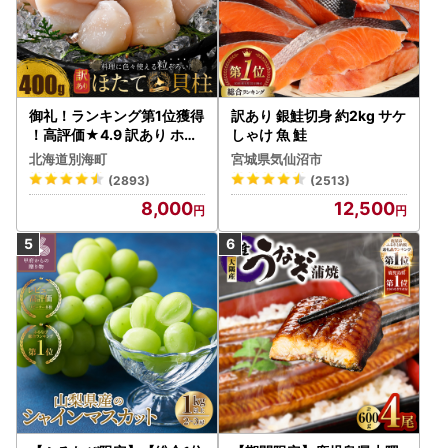
御礼！ランキング第1位獲得
訳あり 銀鮭切身 約2kg サケ
！高評価★4.9 訳あり ホタ
しゃけ 魚 鮭
テ 400g（ほたて 帆立 貝柱
北海道別海町
宮城県気仙沼市
冷凍 ）
(2893)
(2513)
8,000
12,500