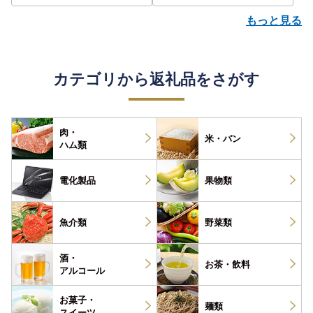
もっと見る
カテゴリから返礼品をさがす
肉・
米・パン
ハム類
電化製品
果物類
魚介類
野菜類
酒・
お茶・
飲料
アルコール
お菓子・
麺類
スイーツ