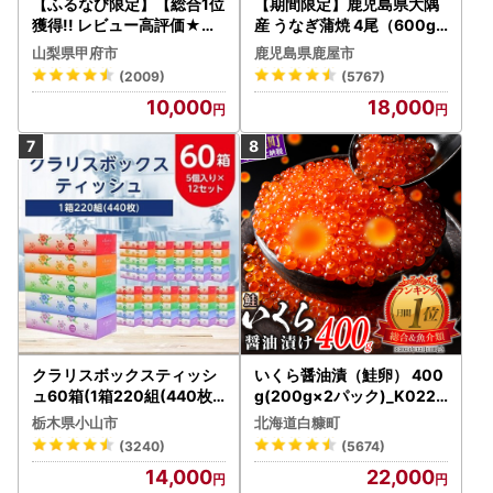
【ふるなび限定】【総合1位
【期間限定】鹿児島県大隅
獲得!! レビュー高評価★】
産 うなぎ蒲焼 4尾（600g
〈2026年度配送分〉山梨
） KN007-004-04-cp18
山梨県甲府市
鹿児島県鹿屋市
県産 シャインマスカット 2
うなぎ 鰻 魚 惣菜 総菜
(2009)
(5767)
～3房（1.0kg以上）シャイ
10,000
18,000
ン フルーツ FN-Limited-S
P
クラリスボックスティッシ
いくら醤油漬（鮭卵） 400
ュ60箱(1箱220組(440枚))
g(200g×2パック)_K022-
(5個入り×12セット)【配送
1676
栃木県小山市
北海道白糠町
不可地域：離島・沖縄県】
(3240)
(5674)
【1256759】
14,000
22,000