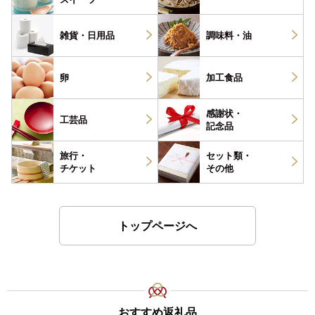
雑貨・
日用品
調味料・
油
卵
加工食品
感謝状・
工芸品
記念品
旅行・
セット類・
チケット
その他
トップページへ
おすすめ返礼品