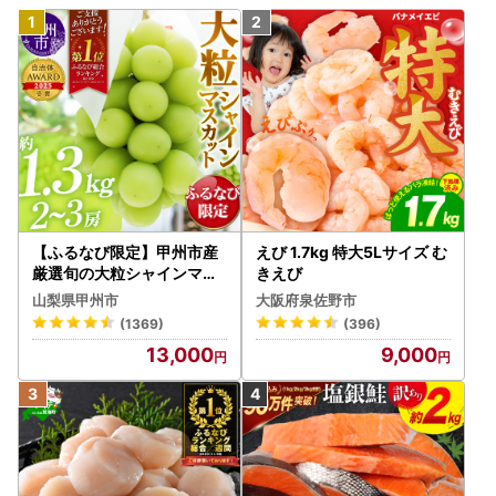
【ふるなび限定】甲州市産
えび 1.7kg 特大5Lサイズ む
厳選旬の大粒シャインマス
きえび
カット 約1.3kg 2～3房【2
山梨県甲州市
大阪府泉佐野市
026年発送】（MG）B12-
(1369)
(396)
472 FN-Limited-VO シャ
13,000
9,000
インマスカット フルーツ