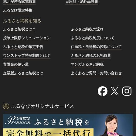
地元が誇る家電特集
日用品・消耗品特集
ふるなび限定特集
ふるさと納税を知る
ふるさと納税とは？
ふるさと納税の流れ
控除上限額シミュレーション
ふるさと納税制度について
ふるさと納税の確定申告
住民税・所得税の控除について
ワンストップ特例制度とは？
ふるさと納税のお礼特典
寄附金の使い道
マンガふるさと納税
企業版ふるさと納税とは
よくあるご質問・お問い合わせ
ふるなびオリジナルサービス