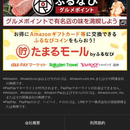
Amazon、Amazon.co.jpおよびそのロゴは、Amazon.com,Inc.またはその関連会社
の商標です。
PayPayマネーライトが付与されます。PayPayマネーライトの出金はできません。
Amazon、Amazon.co.jp、Amazon Payおよびそれらのロゴは、Amazon.com, Inc.
またはその関連会社の商標です。
PayPay、PayPayのロゴ、ペイペイ、Ｐのロゴは、LINEヤフー株式会社の登録商標ま
たは商標です。
会社概要
利用規約