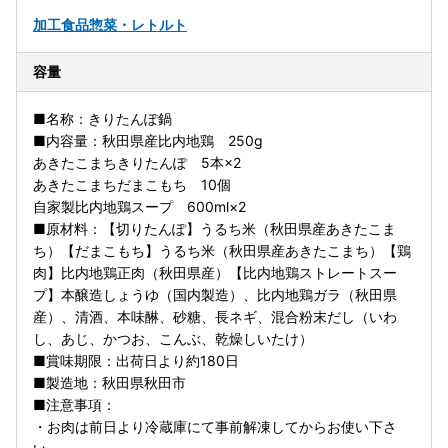
加工食品
惣菜・レトルト
容量
■名称：きりたんぽ鍋
■内容量：秋田県産比内地鶏 250g
あきたこまちきりたんぽ 5本×2
あきたこまちだまこもち 10個
自家製比内地鶏スープ 600ml×2
■原材料：【切りたんぽ】うるち米（秋田県産あきたこま
ち）【だまこもち】うるち米（秋田県産あきたこまち）【鶏
肉】比内地鶏正肉（秋田県産）【比内地鶏ストレートスー
プ】本醸造しょうゆ（国内製造）、比内地鶏ガラ（秋田県
産）、清酒、本味醂、砂糖、長ネギ、混合粉末だし（いわ
し、あじ、かつお、こんぶ、乾燥しいたけ）
■賞味期限：出荷日より約180日
■製造地：秋田県秋田市
■注意事項：
・お肉は前日より冷蔵庫にて事前解凍してからお使い下さ