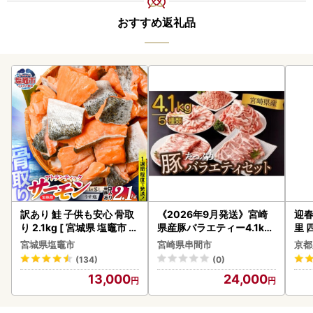
不備が見られない場合、下記メールアドレスより申請受理の
おすすめ返礼品
メールを送付いたします。
万が一、不備が見つかりました場合は、
不備内容や追加提出が必要な書類等につきまして、ご案内を
お送りいたします。
akita-city@do-furusato.com
※迷惑メールに振り分けられてしまう可能性もございますの
で、正しく受信できるようプロバイダやメールソフトの受信
設定をご確認ください。
訳あり 鮭 子供も安心 骨取
《2026年9月発送》宮崎
迎春
り 2.1kg [ 宮城県 塩竈市 ]
県産豚バラエティー4.1kg
里 
鮭
セット_K033-057-2609
20
宮城県塩竈市
宮崎県串間市
京都
(134)
(0)
13,000
24,000