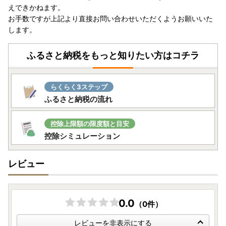
・長期ご不在や宛所不明など寄附者様のご都合でお品物が返
えできかねます。
送となった場合、再送は承ることができません。
お手数ですが上記より直接お問い合わせいただくようお願いいた
します。
【寄附金受領証明書/ワンストップ特例申請書類の送付につ
いて】
ふるさと納税をもっと知りたい方はコチラ
寄附金受領証明書は、後日当市より普通郵便にて発送いたし
ます。
らくらく3ステップ
ワンストップ特例申請を「希望しない」とされた場合には、
ふるさと納税の流れ
圧着ハガキにて発送いたします。
※寄附金受領証明書等とお礼の品については、別送となりま
控除上限額の限度額と目安
す。
控除シミュレーション
※書類の発送は、お届けまでに３週間程度かかる場合があり
ます。
レビュー
ワンストップ特例申請書につきましては、下記条件に該当す
る方にのみ、寄附金受領証明書と併せて送付いたします。
0.0
（0件）
・お申し込み時にワンストップ特例申請について「希望す
レビューを非表示にする
る」をご選択いただいた方