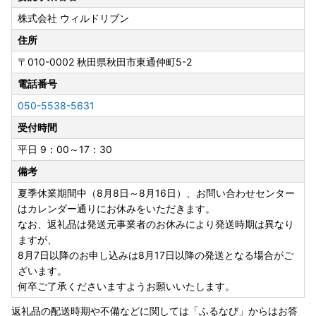
りますが、
株式会社 ウィルドリブン
8月7日以降のお申し込みは8月17日以降の発送となる場合が
ございます。
住所
何卒ご了承くださいますようお願いいたします。
〒010-0002
秋田県秋田市東通仲町5-2
電話番号
【お礼の品のお届け時期について】
050-5538-5631
受付時間
・ご寄附決済完了を当市にて確認後、順次、取扱事業者（配
送元）へ発送依頼を行います。
平日 9：00～17：30
・お申し込みからお届けまでの期間は返礼品により異なりま
備考
す。対象の返礼品ページにてご確認ください。
夏季休業期間中（8月8日～8月16日）、お問い合わせセンター
・年末年始等の繁忙期やGW等の長期休暇の際は返礼品ペー
はカレンダー通りにお休みをいただきます。
ジ記載の納期よりもお日にちをいただく場合がございます。
なお、返礼品は発送元事業者のお休みにより発送時期は異なり
・お申し込みのタイミングや返礼品により、配送日指定のご
ますが、
希望をいただいても承れない場合がございます。
8月7日以降のお申し込みは8月17日以降の発送となる場合がご
・宛所不明の場合には、配送形態などにより、お電話やメー
ざいます。
ルなどでの事前確認がないまま返送となってしまう可能性も
何卒ご了承くださいますようお願いいたします。
ございます。お申し込み前に必ずお間違いがないか確認をお
願いします。
返礼品の配送時期や不備などに関しては「ふるなび」からはお答