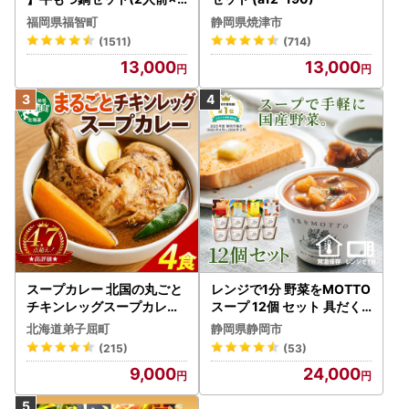
) 10人前 もつ鍋
福岡県福智町
静岡県焼津市
https://mypg.jp/
(1511)
(714)
13,000
13,000
お急ぎの方は総務省のダウンロードリンクより書類をダウン
ロードください。
総務省：
https://www.soumu.go.jp/main_content/0003
97109.pdf
【ワンストップ申請をご希望の方へ】
秋田市ではオンライン、もしくは郵送にてワンストップ特例
申請を承っております。
どちらも申請期限は《ご寄附翌年の1月10日》となっており
ます。
スープカレー 北国の丸ごと
レンジで1分 野菜をMOTTO
申請期限を過ぎますと確定申告をしていただく必要がござい
チキンレッグスープカレー
スープ 12個 セット 具だく
ますのでご注意ください。
4個 3739
さんスープ 朝食 惣菜 国産
北海道弟子屈町
静岡県静岡市
野菜 常温保存
(215)
(53)
（1）オンライン申請について
「自治体マイページ」にてオンライン申請が可能でございま
9,000
24,000
す。詳細は下記URLからご確認ください。