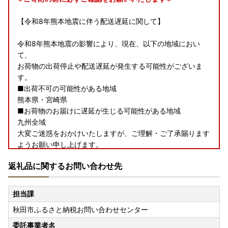
【令和8年熊本地震に伴う配送遅延に関して】
令和8年熊本地震の影響により、現在、以下の地域におい
て、
お荷物の出荷停止や配送遅延が発生する可能性がございま
す。
■出荷不可の可能性がある地域
熊本県・宮崎県
■お荷物のお届けに遅延が生じる可能性がある地域
九州全域
大変ご迷惑をおかけいたしますが、ご理解・ご了承賜ります
ようお願い申し上げます。
返礼品に関するお問い合わせ先
【夏季休業期間中の受付・発送スケジュールのお知らせ】
いつも秋田市を応援いただき、ありがとうございます。
担当課
夏季休業期間中（8月8日～8月16日）、お問い合わせセンタ
秋田市ふるさと納税お問い合わせセンター
ーはカレンダー通りにお休みをいただきます。
なお、返礼品は発送元事業者のお休みにより発送時期は異な
委託事業者名