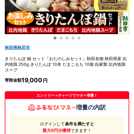
秋田県秋田市
きりたんぽ 鍋 セット『おたのしみセット』秋田名物 秋田県産 比
内地鶏 250g きりたんぽ 10本 だまこもち 10個 自家製 比内地鶏
スープ
19,000
寄附金額
エントリー＋チャージでマネー増量！
増量の内訳
ログインして
条件を満たすと
最大0円分獲得
できます！