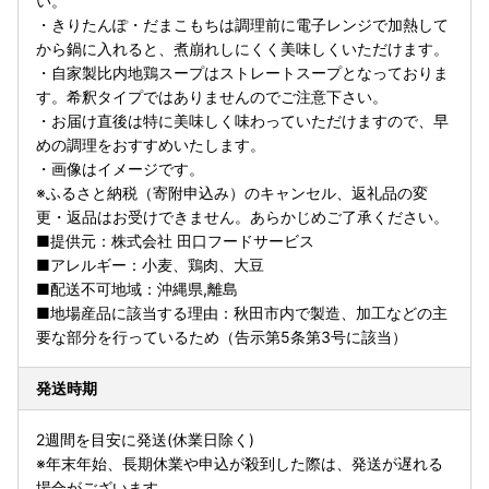
い。
・きりたんぽ・だまこもちは調理前に電子レンジで加熱して
から鍋に入れると、煮崩れしにくく美味しくいただけます。
・自家製比内地鶏スープはストレートスープとなっておりま
す。希釈タイプではありませんのでご注意下さい。
・お届け直後は特に美味しく味わっていただけますので、早
めの調理をおすすめいたします。
・画像はイメージです。
※ふるさと納税（寄附申込み）のキャンセル、返礼品の変
更・返品はお受けできません。あらかじめご了承ください。
■提供元：株式会社 田口フードサービス
■アレルギー：小麦、鶏肉、大豆
■配送不可地域：沖縄県,離島
■地場産品に該当する理由：秋田市内で製造、加工などの主
要な部分を行っているため（告示第5条第3号に該当）
発送時期
2週間を目安に発送(休業日除く)
※年末年始、長期休業や申込が殺到した際は、発送が遅れる
場合がございます。