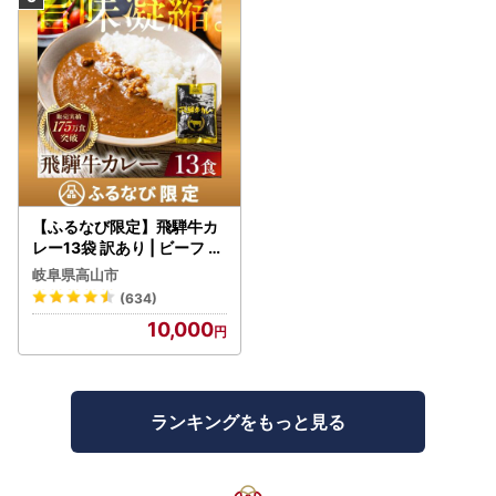
https://mypg.jp/
（2）郵送での申請について
《ご寄附翌年の1月10日必着（消印無効）》の申請期限まで
に、下記宛先まで郵送お願いいたします。
〒010-8560 秋田県秋田市山王１丁目１番1号
秋田市役所 企画政策部 選ばれるまち戦略課 ふるさと納
税推進担当宛
【ふるなび限定】飛騨牛カ
※ワンストップ特例申請書と併せて「個人番号確認書類」と
レー13袋 訳あり | ビーフ レ
トルト 訳あり DC006-CP
「本人確認書類」の提出が必要です。詳細は下記URLからご
岐阜県高山市
01 FN-Limited-VO
確認ください。
(634)
https://www.city.akita.lg.jp/shisei/hoshin-keikaku/1011
10,000
478/1008502/1003150.html
◯ワンストップ特例申請後の流れ
ランキングをもっと見る
申請期限までに到着したワンストップ特例申請書と添付いた
だいております必要書類の内容を照会し、