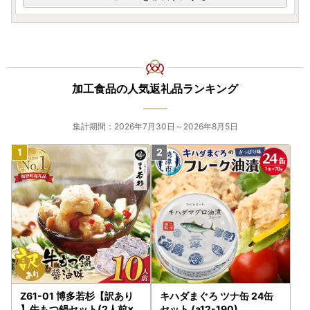
・過去に他自治体も含め、自治体マイページや各ポータルサ
イトを通して、オンライン申請をされた実績がない方（ふる
まど/IAMは含みません）
恐れ入りますが、以前オンライン申請をされた方（他自治体
加工食品の人気返礼品ランキング
を含む）には、寄附金受領証明書（圧着ハガキ）のみを送付
いたします。
ワンストップ特例申請書は送付いたしませんので、前回と同
集計期間：2026年7月30日～2026年8月5日
様にオンラインでの申請をお願いいたします。
本年度のご寄附について、郵送での申請をご希望の場合に
は、
「自治体マイページ」にて申請書をダウンロード・印刷いた
だき、お送りいただけますようお願いいたします。
下記URL「自治体マイページ」より、
寄附者様の情報が入ったワンストップ特例申請書がダウンロ
ード可能となります。
※自治体マイページへの寄附情報反映には、3日程度お時間
Z61-01 博多若杉【訳あり
キハダまぐろ ツナ缶 24缶
がかかってしまう可能性がございます。
】牛もつ鍋セット(2人前×5
セット (a12-190)