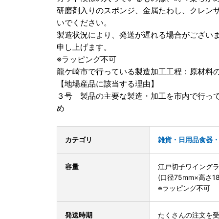
研磨剤入りのスポンジ、金属たわし、クレン
いでください。
製造状況により、発送が遅れる場合がござい
申し上げます。
※ラッピング不可
龍ケ崎市で行っている製造加工工程：原材料
【地場産品に該当する理由】
３号 製品の主要な製造・加工を市内で行っ
め
カテゴリ
雑貨・日用品
食器
容量
江戸切子ワイング
(口径75mm×高さ18
※ラッピング不可
発送時期
たくさんの注文を