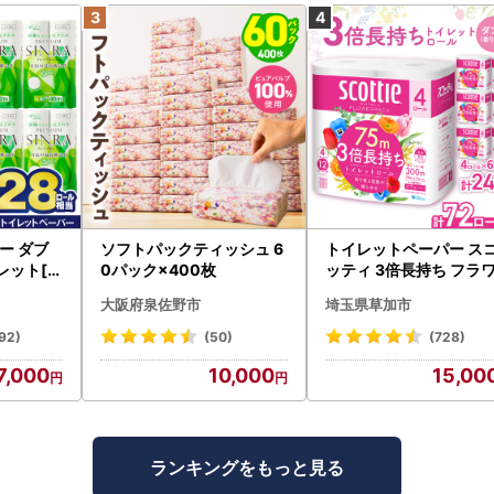
ー ダブ
ソフトパックティッシュ 6
トイレットペーパー ス
レット[sf
0パック×400枚
ッティ 3倍長持ち フラ
パック 4ロール×6P
大阪府泉佐野市
埼玉県草加市
92)
(50)
(728)
7,000
10,000
15,00
ランキングをもっと見る