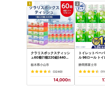
クラリスボックスティッシ
トイレットペーパ
ュ60箱(1箱220組(440枚)
ル 96ロール トイ
)(5個入り×12セット)【配
001-012]
栃木県小山市
静岡県富士市
送不可地域：離島・沖縄県
】【1256759】
(3240)
(11
14,000
1