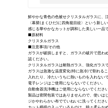
鮮やかな青色の色被せクリスタルガラスに、
〈幕襞(まくひだ)に四角籠目紋〉という新し
感じる華やかなカットが調和した美しい一品
■原材料
クリスタルガラス
■注意事項/その他
ガラスが破損しますと、ガラスの破片で思わ
認ください。
クリスタルガラスは耐熱ガラス、強化ガラス
ガラスは急激な温度変化(特に急冷)で割れる
入れたり、冷たいうちに熱いものを入れない
電子レンジはご使用にならないでください。
自動食器洗浄機はご使用にならないでくださ
製品は密閉包装ではありませんので、使いは
ジかやわらかい布でていねいに洗ってくださ
カット模様の入っているものは、時々柔らか