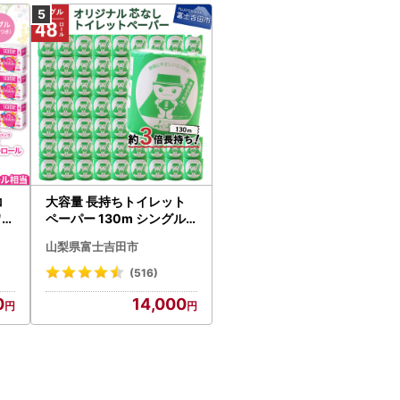
コ
大容量 長持ちトイレット
ワー
ペーパー 130m シングル 4
8R 芯なし 3倍巻 トイレッ
山梨県富士吉田市
ト
(516)
0
14,000