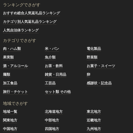
ランキングでさがす
おすすめ総合人気返礼品ランキング
カテゴリ別人気返礼品ランキング
人気自治体ランキング
カテゴリでさがす
肉・ハム類
米・パン
電化製品
果実類
魚介類
野菜類
酒・アルコール
お茶・飲料
お菓子・スイーツ
麺類
雑貨・日用品
卵
加工食品
工芸品
感謝状・記念品
旅行・チケット
セット類 その他
地域でさがす
地域一覧
北海道地方
東北地方
関東地方
中部地方
近畿地方
中国地方
四国地方
九州地方