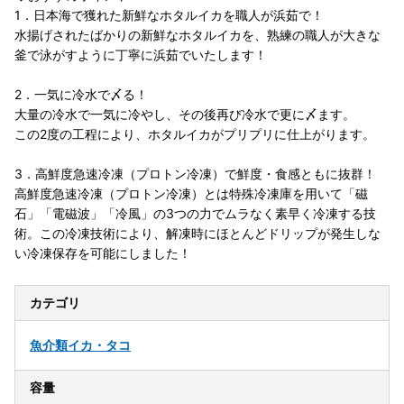
1．日本海で獲れた新鮮なホタルイカを職人が浜茹で！
水揚げされたばかりの新鮮なホタルイカを、熟練の職人が大きな
釜で泳がすように丁寧に浜茹でいたします！
2．一気に冷水で〆る！
大量の冷水で一気に冷やし、その後再び冷水で更に〆ます。
この2度の工程により、ホタルイカがプリプリに仕上がります。
3．高鮮度急速冷凍（プロトン冷凍）で鮮度・食感ともに抜群！
高鮮度急速冷凍（プロトン冷凍）とは特殊冷凍庫を用いて「磁
石」「電磁波」「冷風」の3つの力でムラなく素早く冷凍する技
術。この冷凍技術により、解凍時にほとんどドリップが発生しな
い冷凍保存を可能にしました！
カテゴリ
魚介類
イカ・タコ
容量