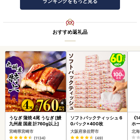
ランキングをもっと見る
おすすめ返礼品
うなぎ 蒲焼 4尾 うなぎ [鰻
ソフトパックティッシュ 6
《1
九州産 国産 計760g以上]
0パック×400枚
ホ
( 
宮崎県宮崎市
大阪府泉佐野市
北海
クラ
(1134)
(49)