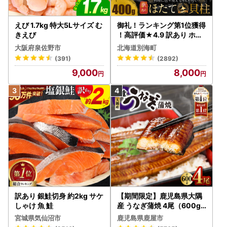
えび 1.7kg 特大5Lサイズ む
御礼！ランキング第1位獲得
きえび
！高評価★4.9 訳あり ホタ
テ 400g（ほたて 帆立 貝柱
大阪府泉佐野市
北海道別海町
冷凍 ）
(391)
(2892)
9,000
8,000
訳あり 銀鮭切身 約2kg サケ
【期間限定】鹿児島県大隅
しゃけ 魚 鮭
産 うなぎ蒲焼 4尾（600g
） KN007-004-04-cp18
宮城県気仙沼市
鹿児島県鹿屋市
うなぎ 鰻 魚 惣菜 総菜