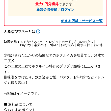
最大0円分獲得
できます！
新規会員登録／ログイン
使える店舗・サービス一覧
ふるなびマネーとは
決済方法：
ふるなびマネー
クレジットカード
Amazon Pay
PayPay
楽天ペイ
d払い
銀行振込
郵便振替
その他
水揚げされたばかりの新鮮な旬のホタルイカを塩茹でし、冷水で
二度〆！
この二度の工程でホタルイカ特有のプリプリ触感に仕上がりま
す。
酢味噌をつけたり、炊き込みご飯、パスタ、お味噌汁などアレン
ジも盛り沢山！
※画像はイメージです。
■ 返礼品について
◇おすすめポイント