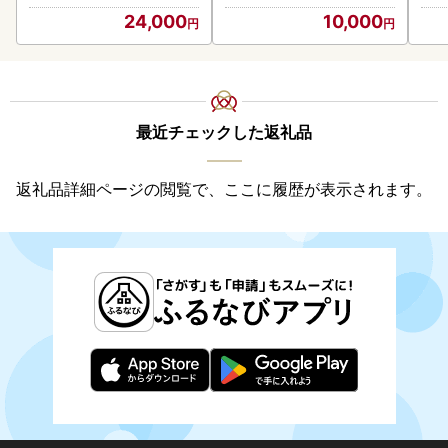
贈答
24,000
10,000
御中
い 
ル 
02
最近チェックした返礼品
返礼品詳細ページの閲覧で、ここに履歴が表示されます。