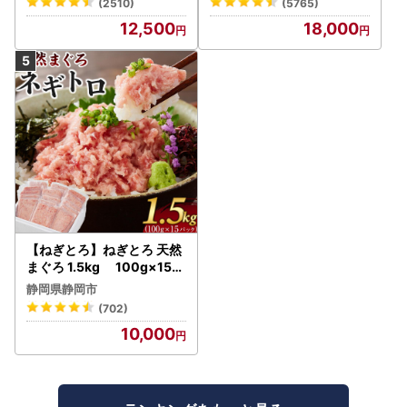
(2510)
(5765)
12,500
18,000
【ねぎとろ】ねぎとろ 天然
まぐろ 1.5kg 100g×15パ
ック
静岡県静岡市
(702)
10,000