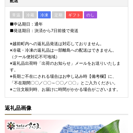
配送
常温
冷蔵
冷凍
定期
ギフト
のし
■申込期日：通年
■発送期日：決済から7日前後で発送
※越前町内への返礼品発送は対応しておりません。
※冷蔵・冷凍の返礼品は一部離島への配送はできません。
（クール便対応不可地域）
※返礼品出荷時「出荷のお知らせ」メールをお送りいたしま
す。
※長期ご不在にされる場合はお申し込み時【備考欄】に、
「不在期間〇〇／〇〇～〇〇／〇〇」とご入力ください。
※ご注文殺到時、お届けに時間がかかる場合がございます。
返礼品画像