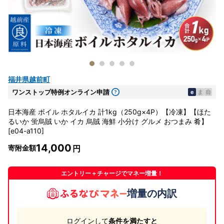
福井県越前町
ワンストップ特例オンライン申請
e
ま
自
日本海産 ボイル ホタルイカ 計1kg（250g×4P）【冷凍】【ほた
るいか 蛍烏賊 いか イカ 烏賊 海鮮 小分け グルメ おつまみ 肴】
[e04-a110]
14,000
寄附金額
エントリー＋チャージでマネー増量！
増量の内訳
ログインして
条件を満たすと