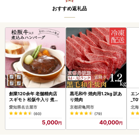
おすすめ返礼品
創業120余年 老舗精肉店
黒毛和牛 焼肉用1.2kg 訳あ
エン
スギモト 松阪牛入り 煮込
り焼肉
_T0
み ハンバーグ 110g×4枚
愛知県名古屋市
京都府亀岡市
北海
惣菜 お取り寄せ グルメ ハ
(60)
(79)
ンバーグ 冷凍
5,000
40,000