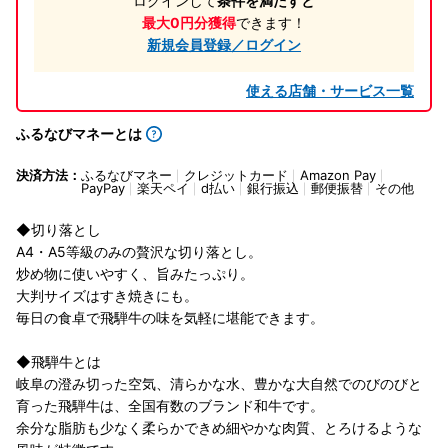
ログインして
条件を満たすと
最大0円分獲得
できます！
新規会員登録／ログイン
使える店舗・サービス一覧
ふるなびマネーとは
決済方法：
ふるなびマネー
クレジットカード
Amazon Pay
PayPay
楽天ペイ
d払い
銀行振込
郵便振替
その他
◆切り落とし
A4・A5等級のみの贅沢な切り落とし。
炒め物に使いやすく、旨みたっぷり。
大判サイズはすき焼きにも。
毎日の食卓で飛騨牛の味を気軽に堪能できます。
◆飛騨牛とは
岐阜の澄み切った空気、清らかな水、豊かな大自然でのびのびと
育った飛騨牛は、全国有数のブランド和牛です。
余分な脂肪も少なく柔らかできめ細やかな肉質、とろけるような