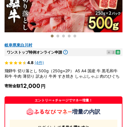
岐阜県東白川村
ワンストップ特例オンライン申請
e
ま
自
4.8
(4件)
飛騨牛 切り落とし 500g（250g×2P） A5 A4 国産 牛 黒毛和牛
和牛 牛肉 薄切り 訳あり 牛丼 すき焼き しゃぶしゃぶ 肉のひぐち
12,000
寄附金額
エントリー＋チャージでマネー増量！
増量の内訳