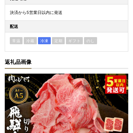
決済から5営業日以内に発送
配送
常温
冷蔵
冷凍
定期
ギフト
のし
返礼品画像