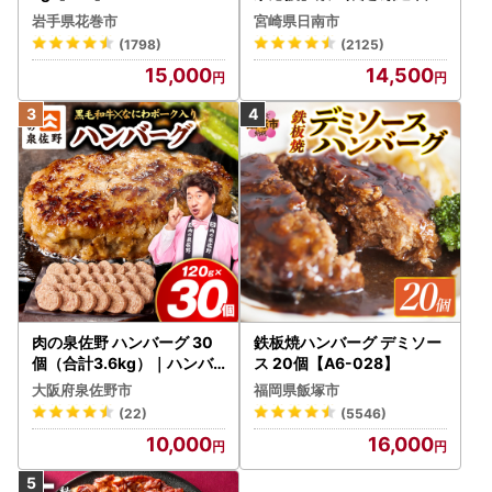
牛 赤身 焼肉 計800g FN-Li
岩手県花巻市
宮崎県日南市
mited-PR_BDV5-26-2W
(1798)
(2125)
15,000
14,500
肉の泉佐野 ハンバーグ 30
鉄板焼ハンバーグ デミソー
個（合計3.6kg）｜ハンバ
ス 20個【A6-028】
ーグ 訳あり 黒毛和牛×なに
大阪府泉佐野市
福岡県飯塚市
わポーク
(22)
(5546)
10,000
16,000