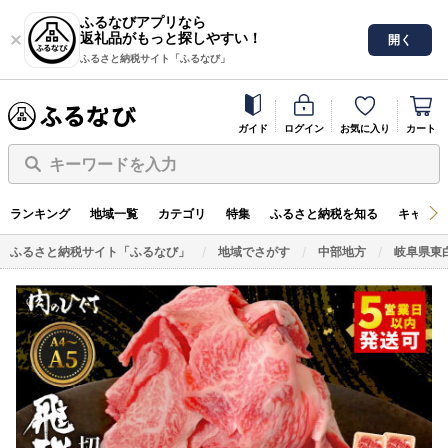
ふるなびアプリなら
返礼品がもっと探しやすい！
開く
ふるさと納税サイト「ふるなび」
ガイド
ログイン
お気に入り
カート
キーワードを入力
ランキング
地域一覧
カテゴリ
特集
ふるさと納税を知る
キャンペ
ふるさと納税サイト「ふるなび」
地域でさがす
中部地方
岐阜県東