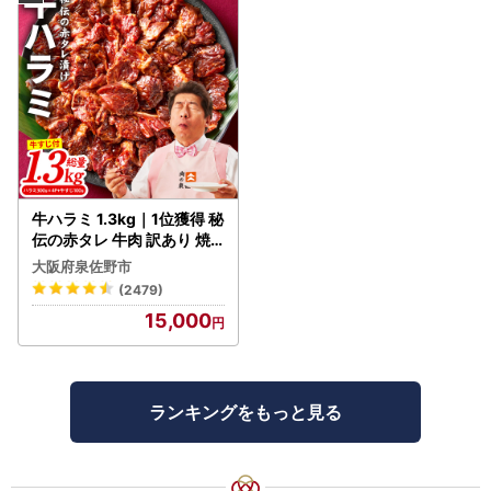
牛ハラミ 1.3kg｜1位獲得 秘
伝の赤タレ 牛肉 訳あり 焼
肉 BBQ
大阪府泉佐野市
(2479)
15,000
ランキングをもっと見る