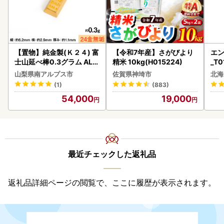
【置物】純金製(Ｋ２４) 富
【令和7年産】さがびより
エン
士山延べ棒0.3グラム ALP
精米 10kg(H015224)
_T0
BK193
山梨県南アルプス市
佐賀県神埼市
北海
(1)
(883)
54,000
19,000
最近チェックした返礼品
返礼品詳細ページの閲覧で、ここに履歴が表示されます。