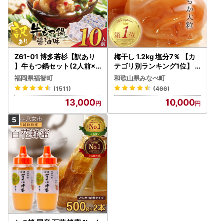
Z61-01 博多若杉【訳あり
梅干し 1.2kg 塩分7％ 【カ
】牛もつ鍋セット(2人前×5
テゴリ別ランキング1位】
) 10人前 もつ鍋
はちみつ梅干し ご家庭用 【
福岡県福智町
和歌山県みなべ町
baijuen002B】
(1511)
(466)
13,000
10,000