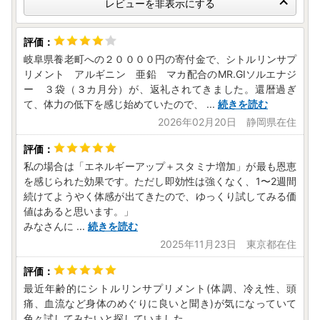
レビューを非表示にする
岐阜県養老町への２００００円の寄付金で、シトルリンサプ
リメント アルギニン 亜鉛 マカ配合のMR.GIソルエナジ
ー ３袋（３カ月分）が、返礼されてきました。還暦過ぎ
て、体力の低下を感じ始めていたので、
...
続きを読む
2026年02月20日 静岡県在住
私の場合は「エネルギーアップ＋スタミナ増加」が最も恩恵
を感じられた効果です。ただし即効性は強くなく、1〜2週間
続けてようやく体感が出てきたので、ゆっくり試してみる価
値はあると思います。」
みなさんに
...
続きを読む
2025年11月23日 東京都在住
最近年齢的にシトルリンサプリメント(体調、冷え性、頭
痛、血流など身体のめぐりに良いと聞き)が気になっていて
色々試してみたいと探していました。