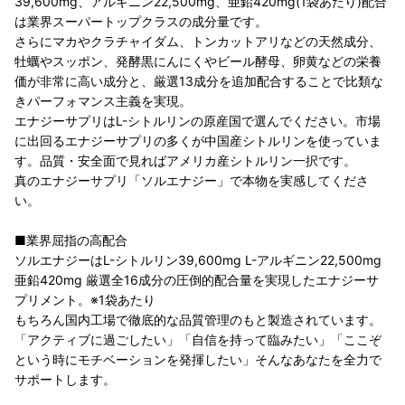
39,600mg、アルギニン22,500mg、亜鉛420mg(1袋あたり)配合
は業界スーパートップクラスの成分量です。
さらにマカやクラチャイダム、トンカットアリなどの天然成分、
牡蠣やスッポン、発酵黒にんにくやビール酵母、卵黄などの栄養
価が非常に高い成分と、厳選13成分を追加配合することで比類な
きパーフォマンス主義を実現。
エナジーサプリはL-シトルリンの原産国で選んでください。市場
に出回るエナジーサプリの多くが中国産シトルリンを使っていま
す。品質・安全面で見ればアメリカ産シトルリン一択です。
真のエナジーサプリ「ソルエナジー」で本物を実感してくださ
い。
■業界屈指の高配合
ソルエナジーはL-シトルリン39,600mg L-アルギニン22,500mg
亜鉛420mg 厳選全16成分の圧倒的配合量を実現したエナジーサ
プリメント。※1袋あたり
もちろん国内工場で徹底的な品質管理のもと製造されています。
「アクティブに過ごしたい」「自信を持って臨みたい」「ここぞ
という時にモチベーションを発揮したい」そんなあなたを全力で
サポートします。