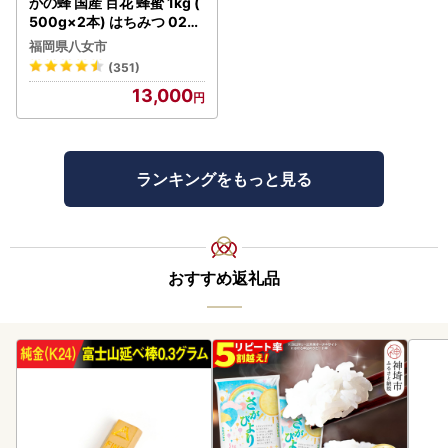
かの蜂 国産 百花 蜂蜜 1kg (
500g×2本) はちみつ 024-
019
福岡県八女市
(351)
13,000
ランキングをもっと見る
おすすめ返礼品