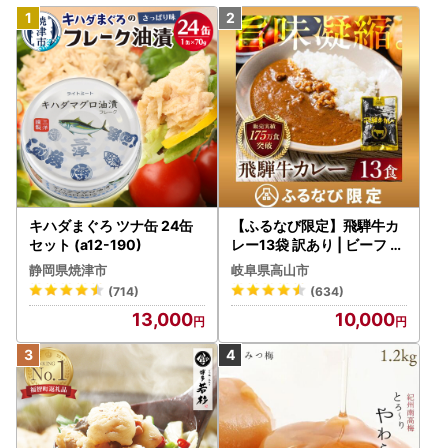
キハダまぐろ ツナ缶 24缶
【ふるなび限定】飛騨牛カ
セット (a12-190)
レー13袋 訳あり | ビーフ レ
トルト 訳あり DC006-CP
静岡県焼津市
岐阜県高山市
01 FN-Limited-VO
(714)
(634)
13,000
10,000