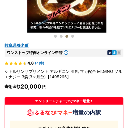
岐阜県養老町
ワンストップ特例オンライン申請
e
ま
自
4.8
(4件)
シトルリンサプリメント アルギニン 亜鉛 マカ配合 Mr.GINO ソル
エナジー 3袋(3ヶ月分)【1495265】
20,000
寄附金額
エントリー＋チャージでマネー増量！
増量の内訳