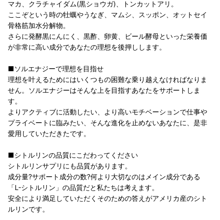
マカ、クラチャイダム(黒ショウガ)、トンカットアリ。
ここぞという時の牡蠣やうなぎ、マムシ、スッポン、オットセイ
骨格筋加水分解物。
さらに発酵黒にんにく、黒酢、卵黄、ビール酵母といった栄養価
が非常に高い成分であなたの理想を後押しします。
■ソルエナジーで理想を目指せ
理想を叶えるためにはいくつもの困難な乗り越えなければなりま
せん。ソルエナジーはそんな上を目指すあなたをサポートしま
す。
よりアクティブに活動したい、より高いモチベーションで仕事や
プライベートに臨みたい、そんな進化を止めないあなたに、是非
愛用していただきたです。
■シトルリンの品質にこだわってください
シトルリンサプリにも品質があります。
成分量?サポート成分の数?何より大切なのはメイン成分である
「L-シトルリン」の品質だと私たちは考えます。
安全により満足していただくそのための答えがアメリカ産のシト
ルリンです。