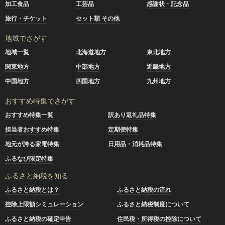
加工食品
工芸品
感謝状・記念品
旅行・チケット
セット類 その他
地域でさがす
地域一覧
北海道地方
東北地方
関東地方
中部地方
近畿地方
中国地方
四国地方
九州地方
おすすめ特集でさがす
おすすめ特集一覧
訳あり返礼品特集
担当者おすすめ特集
定期便特集
地元が誇る家電特集
日用品・消耗品特集
ふるなび限定特集
ふるさと納税を知る
ふるさと納税とは？
ふるさと納税の流れ
控除上限額シミュレーション
ふるさと納税制度について
ふるさと納税の確定申告
住民税・所得税の控除について