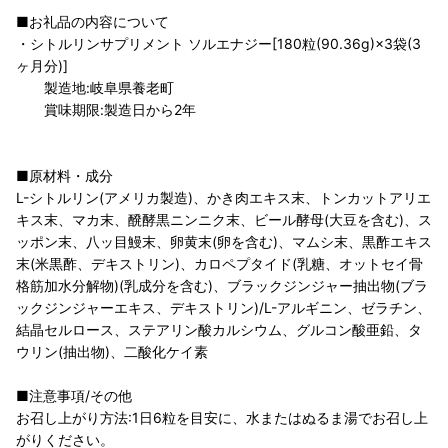
■お礼品の内容について
・シトルリンサプリメント ソルエナジー[180粒(90.36g)×3袋(3
ヶ月分)]
製造地:岐阜県養老町
賞味期限:製造日から2年
■原材料・成分
L-シトルリン(アメリカ製造)、かき肉エキス末、トンカットアリエ
キス末、マカ末、醗酵黒ニンニク末、ビール酵母(大豆を含む)、ス
ッポン末、八ッ目鰻末、卵黄末(卵を含む)、マムシ末、黒酢エキス
末(米黒酢、デキストリン)、カロペプタイド(乳糖、オットセイ骨
格筋加水分解物)(乳成分を含む)、ブラックジンジャー抽出物(ブラ
ックジンジャーエキス、デキストリン)/L-アルギニン、ゼラチン、
結晶セルロース、ステアリン酸カルシウム、グルコン酸亜鉛、タ
ウリン(抽出物)、二酸化ケイ素
■注意事項/その他
お召し上がり方法:1日6粒を目安に、水またはぬるま湯でお召し上
がりください。