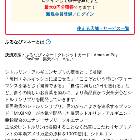
ログインして
条件を満たすと
最大0円分獲得
できます！
新規会員登録／ログイン
使える店舗・サービス一覧
ふるなびマネーとは
決済方法：
ふるなびマネー
クレジットカード
Amazon Pay
PayPay
楽天ペイ
d払い
シトルリン・アルギニンサプリの定番として君臨!
「毎日エネルギッシュに過ごせる」「ここぞという時にパフォー
マンスを落とさず発揮できる」「自信に満ちた1日を送れる」な
ど、多くの嬉しいお言葉を励みに、より高品質かつ安全安心なシ
トルリンサプリを開発していきます。
業界激震のシトルリンサプリ。男のかっこよさを追求するブラン
ド「Mr.GINO」が本気で開発した厳選シトルリン・アルギニン・
亜鉛配合のエナジーサプリ「ソルエナジー」
主成分L-シトルリンは妥協することなく品質にこだわりサプリメ
ントの本場アメリカ産の原料を100%使用。シトルリン