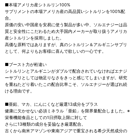
■本場アメリカ産シトルリン100%
サプリメントの本場アメリカ産の高品質L-シトルリンを100%配
合。
原価の安い中国産を安易に使う製品が多い中、ソルエナジーは品
質と安全性にこだわるため大手国内メーカーが取り扱うアメリカ
産シトルリンを採用しました。
高価な原料ではありますが、真のシトルリン＆アルギニンサプリ
として、何よりもお客様に喜んで欲しいの一心です。
■ブースト力が桁違い
シトルリンとアルギニンがダブルで配合されていなければエナジ
ーサプリとしては物足りなさをきっと感じてしまいますが。研究
を重ねたどり着いたこの配合比率こそ、ソルエナジーが選ばれ続
ける理由です。
■亜鉛、マカ、にんにくなど厳選13成分をプラス
健康に欠かせない必須ミネラル「亜鉛」を限界量配合しました。※
栄養機能食品としての1日摂取上限に対して
さらに13種類の成分を妥協なき厳選配合。
古くから南米アマゾンや東南アジアで重宝される希少天然成分の