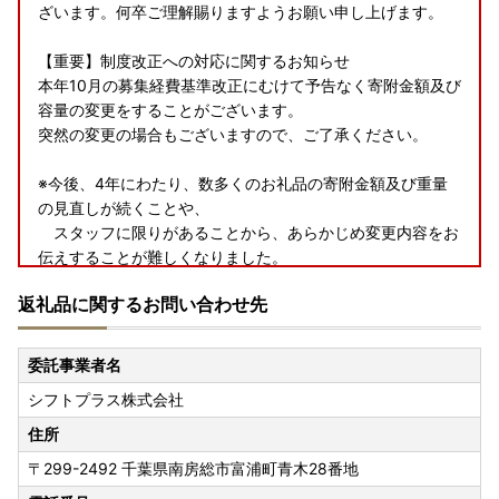
ざいます。何卒ご理解賜りますようお願い申し上げます。
【重要】制度改正への対応に関するお知らせ
本年10月の募集経費基準改正にむけて予告なく寄附金額及び
容量の変更をすることがございます。
突然の変更の場合もございますので、ご了承ください。
※今後、4年にわたり、数多くのお礼品の寄附金額及び重量
の見直しが続くことや、
スタッフに限りがあることから、あらかじめ変更内容をお
伝えすることが難しくなりました。
ルールに基づいたふるさと納税の運用に資するため何卒ご
返礼品に関するお問い合わせ先
容赦賜り、
引き続き千葉県南房総市の応援をよろしくお願いいたしま
す。
委託事業者名
シフトプラス株式会社
【ワンストップ特例制度の申請サービス変更について】
以前は「自治体マイページ」からの申請にて対応可能でした
住所
が、
〒299-2492
千葉県南房総市富浦町青木28番地
2025年5月1日より「ふるまど」からの申請に変更となりま