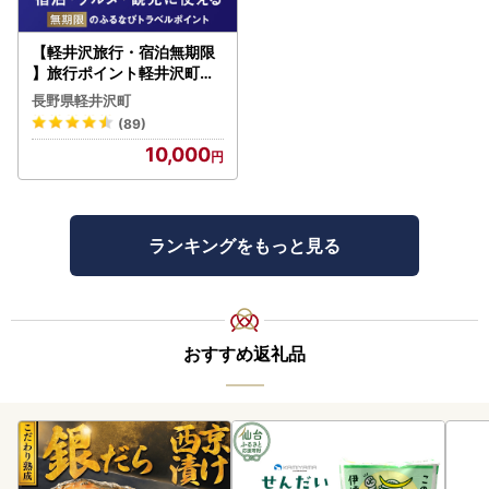
【軽井沢旅行・宿泊無期限
】旅行ポイント軽井沢町ふ
るなびトラベルポイント
長野県軽井沢町
(89)
10,000
ランキングをもっと見る
おすすめ返礼品