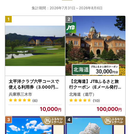
集計期間：2026年7月31日～2026年8月6日
太平洋クラブ六甲コースで
【北海道】JTBふるさと旅
使える利用券（3.000円分
行クーポン（Eメール発行
）
）30,000円分 旅行 トラベ
兵庫県三木市
北海道（道庁）
ル 宿泊 人気 おすすめ JTB
(6)
(10)
W030T
10,000
100,000