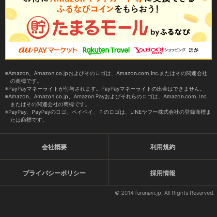
Amazon、Amazon.co.jpおよびそのロゴは、Amazon.com,Inc.またはその関連会社
の商標です。
PayPayマネーライトが付与されます。PayPayマネーライトの出金はできません。
Amazon、Amazon.co.jp、Amazon Payおよびそれらのロゴは、Amazon.com, Inc.
またはその関連会社の商標です。
PayPay、PayPayのロゴ、ペイペイ、Ｐのロゴは、LINEヤフー株式会社の登録商標ま
たは商標です。
会社概要
利用規約
プライバシーポリシー
採用情報
© 2014 furunavi.jp, All Rights Reserved.