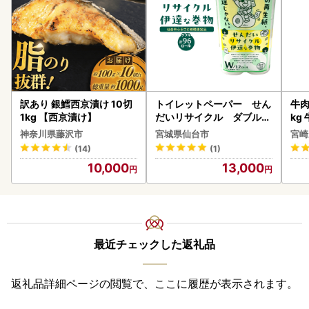
訳あり 銀鱈西京漬け 10切
トイレットペーパー せん
牛肉 宮崎牛 赤身＆霜降り
1kg 【西京漬け】
だいリサイクル ダブル9
kg
6ロール｜トイレット
kg
神奈川県藤沢市
宮城県仙台市
宮崎
(14)
(1)
10,000
13,000
最近チェックした返礼品
返礼品詳細ページの閲覧で、ここに履歴が表示されます。