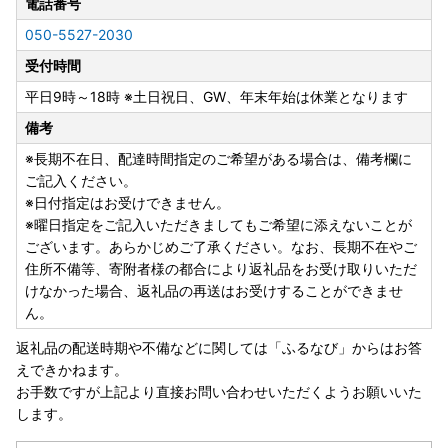
した。
電話番号
050-5527-2030
また、紙で申請していただいた方の申請状況については『ふ
受付時間
るまど』に反映予定です。
平日9時～18時 ※土日祝日、GW、年末年始は休業となります
オンラインでのワンストップ特例申請は、下記URLからお願
備考
いいたします。
ふるまどURL：https://furumado.jp/
※長期不在日、配達時間指定のご希望がある場合は、備考欄に
ご記入ください。
☆彡☆彡☆彡☆彡☆彡☆彡☆彡☆彡☆彡☆彡☆彡☆彡☆彡
※日付指定はお受けできません。
-+-+-+-+-+-+-+-+-+-+-+-+-+-+-+-+-+-+-+-+-
※曜日指定をご記入いただきましてもご希望に添えないことが
【★返礼品レビューのご協力をおねがいします！★】
ございます。あらかじめご了承ください。なお、長期不在やご
-+-+-+-+-+-+-+-+-+-+-+-+-+-+-+-+-+-+-+-+-
住所不備等、寄附者様の都合により返礼品をお受け取りいただ
☆彡☆彡☆彡☆彡☆彡☆彡☆彡☆彡☆彡☆彡☆彡☆彡☆彡
けなかった場合、返礼品の再送はお受けすることができませ
ん。
寄附者の皆様のお声が、励みとなっております！是非、返礼
返礼品の配送時期や不備などに関しては「ふるなび」からはお答
品へのレビューのご協力をお願いいたします！
えできかねます。
お手数ですが上記より直接お問い合わせいただくようお願いいた
します。