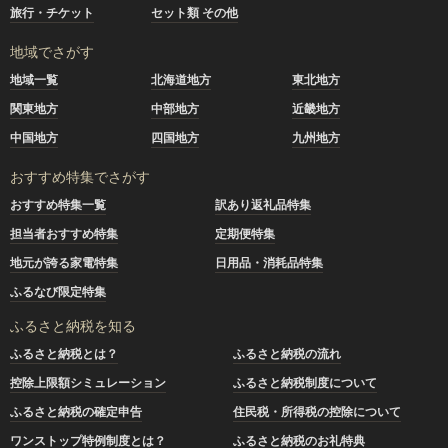
旅行・チケット
セット類 その他
地域でさがす
地域一覧
北海道地方
東北地方
関東地方
中部地方
近畿地方
中国地方
四国地方
九州地方
おすすめ特集でさがす
おすすめ特集一覧
訳あり返礼品特集
担当者おすすめ特集
定期便特集
地元が誇る家電特集
日用品・消耗品特集
ふるなび限定特集
ふるさと納税を知る
ふるさと納税とは？
ふるさと納税の流れ
控除上限額シミュレーション
ふるさと納税制度について
ふるさと納税の確定申告
住民税・所得税の控除について
ワンストップ特例制度とは？
ふるさと納税のお礼特典