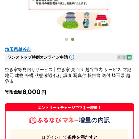
埼玉県越谷市
ワンストップ特例オンライン申請
e
ま
自
空き家等見回りサービス | 空き家 見回り 越谷市内 サービス 防犯
地元 建物 外構 状態確認 代行 調査 写真付 報告書 送付 埼玉県 越
谷市
6,000
寄附金額
エントリー＋チャージでマネー増量！
増量の内訳
ログインして
条件を満たすと