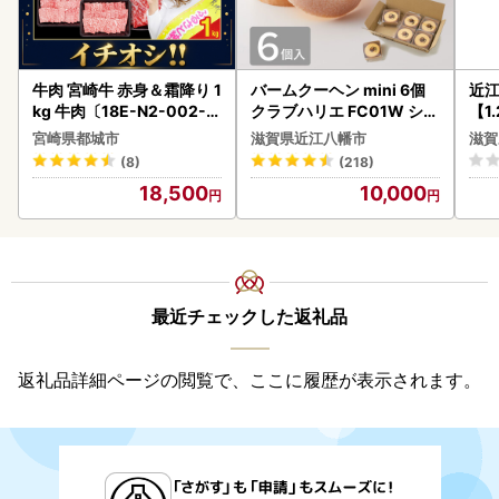
牛肉 宮崎牛 赤身＆霜降り 1
バームクーヘン mini 6個
近
kg 牛肉〔18E-N2-002-1
クラブハリエ FC01W シェ
【1
kg-S4A6-CF〕
アボックス バウムクーヘ
】【
宮崎県都城市
滋賀県近江八幡市
滋賀
ン
(8)
(218)
18,500
10,000
最近チェックした返礼品
返礼品詳細ページの閲覧で、ここに履歴が表示されます。