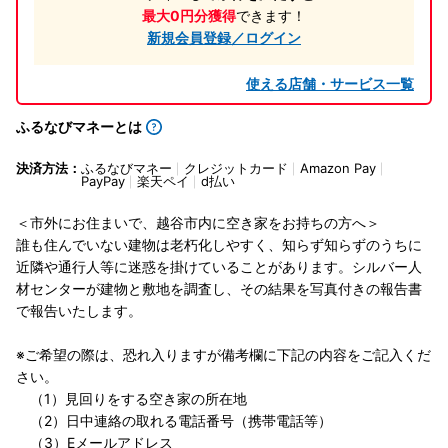
最大0円分獲得
できます！
新規会員登録／ログイン
使える店舗・サービス一覧
ふるなびマネーとは
決済方法：
ふるなびマネー
クレジットカード
Amazon Pay
PayPay
楽天ペイ
d払い
＜市外にお住まいで、越谷市内に空き家をお持ちの方へ＞
誰も住んでいない建物は老朽化しやすく、知らず知らずのうちに
近隣や通行人等に迷惑を掛けていることがあります。シルバー人
材センターが建物と敷地を調査し、その結果を写真付きの報告書
で報告いたします。
※ご希望の際は、恐れ入りますが備考欄に下記の内容をご記入くだ
さい。
（1）見回りをする空き家の所在地
（2）日中連絡の取れる電話番号（携帯電話等）
（3）Eメールアドレス