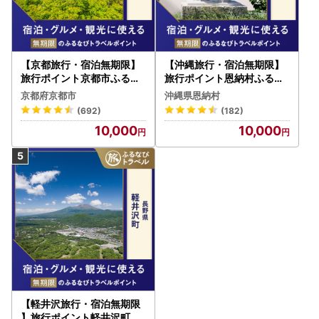
【京都旅行・宿泊無期限】
【沖縄旅行・宿泊無期限】
旅行ポイント京都市ふるな
旅行ポイント恩納村ふるな
びトラベルポイント
びトラベルポイント
京都府京都市
沖縄県恩納村
(692)
(182)
10,000
10,000
【軽井沢旅行・宿泊無期限
】旅行ポイント軽井沢町ふ