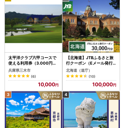
太平洋クラブ六甲コースで
【北海道】JTBふるさと旅
使える利用券（3.000円分
行クーポン（Eメール発行
）
）30,000円分 旅行 トラベ
兵庫県三木市
北海道（道庁）
ル 宿泊 人気 おすすめ JTB
(6)
(10)
W030T
10,000
100,000