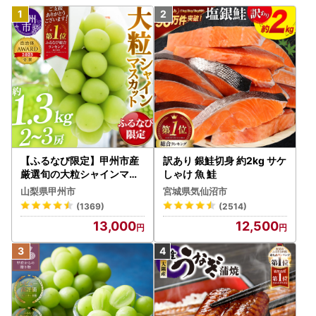
【ふるなび限定】甲州市産
訳あり 銀鮭切身 約2kg サケ
厳選旬の大粒シャインマス
しゃけ 魚 鮭
カット 約1.3kg 2～3房【2
山梨県甲州市
宮城県気仙沼市
026年発送】（MG）B12-
(1369)
(2514)
472 FN-Limited-VO シャ
13,000
12,500
インマスカット フルーツ