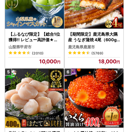
【ふるなび限定】【総合1位
【期間限定】鹿児島県大隅
獲得!! レビュー高評価★】
産 うなぎ蒲焼 4尾（600g
〈2026年度配送分〉山梨
） KN007-004-04-cp18
山梨県甲府市
鹿児島県鹿屋市
県産 シャインマスカット 2
うなぎ 鰻 魚 惣菜 総菜
(2010)
(5769)
～3房（1.0kg以上）シャイ
10,000
18,000
ン フルーツ FN-Limited-S
P