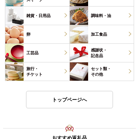
雑貨・
日用品
調味料・
油
卵
加工食品
感謝状・
工芸品
記念品
旅行・
セット類・
チケット
その他
トップページへ
おすすめ返礼品