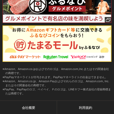
Amazon、Amazon.co.jpおよびそのロゴは、Amazon.com,Inc.またはその関連会社
の商標です。
PayPayマネーライトが付与されます。PayPayマネーライトの出金はできません。
Amazon、Amazon.co.jp、Amazon Payおよびそれらのロゴは、Amazon.com, Inc.
またはその関連会社の商標です。
PayPay、PayPayのロゴ、ペイペイ、Ｐのロゴは、LINEヤフー株式会社の登録商標ま
たは商標です。
会社概要
利用規約