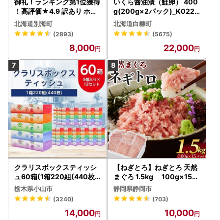
御礼！ランキング第1位獲得
いくら醤油漬（鮭卵） 400
！高評価★4.9 訳あり ホタ
g(200g×2パック)_K022-
テ 400g（ほたて 帆立 貝柱
1676
北海道別海町
北海道白糠町
冷凍 ）
(2893)
(5675)
8,000
22,000
クラリスボックスティッシ
【ねぎとろ】ねぎとろ 天然
ュ60箱(1箱220組(440枚))
まぐろ 1.5kg 100g×15パ
(5個入り×12セット)【配送
ック
栃木県小山市
静岡県静岡市
不可地域：離島・沖縄県】
(3240)
(703)
【1256759】
14,000
10,000