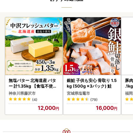
無塩バター 北海道産 バタ
銀鮭 子供も安心 骨取り 1.5
豚肉
ー 計1.35kg 【食塩不使用
kg (500g ×3パック) 鮭
.1k
】
神奈川県藤沢市
宮城県塩竈市
福岡
(4)
(79)
12,000
16,000