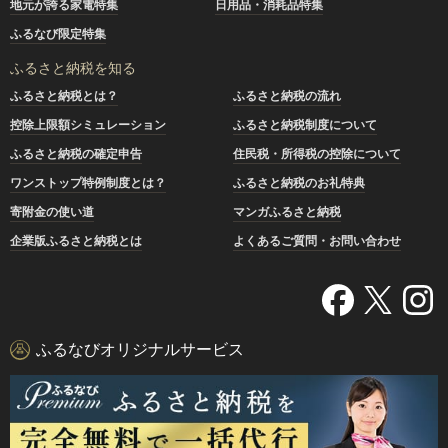
地元が誇る家電特集
日用品・消耗品特集
ふるなび限定特集
ふるさと納税を知る
ふるさと納税とは？
ふるさと納税の流れ
控除上限額シミュレーション
ふるさと納税制度について
ふるさと納税の確定申告
住民税・所得税の控除について
ワンストップ特例制度とは？
ふるさと納税のお礼特典
寄附金の使い道
マンガふるさと納税
企業版ふるさと納税とは
よくあるご質問・お問い合わせ
ふるなびオリジナルサービス