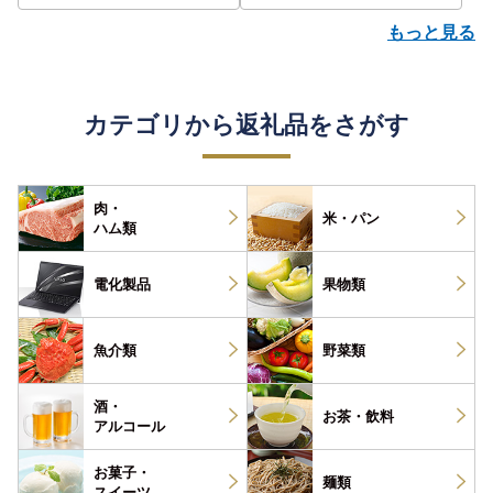
もっと見る
カテゴリから返礼品をさがす
肉・
米・パン
ハム類
電化製品
果物類
魚介類
野菜類
酒・
お茶・
飲料
アルコール
お菓子・
麺類
スイーツ