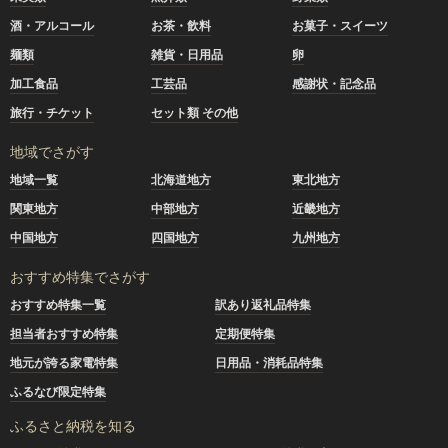
酒・アルコール
お茶・飲料
お菓子・スイーツ
麺類
雑貨・日用品
卵
加工食品
工芸品
感謝状・記念品
旅行・チケット
セット類 その他
地域でさがす
地域一覧
北海道地方
東北地方
関東地方
中部地方
近畿地方
中国地方
四国地方
九州地方
おすすめ特集でさがす
おすすめ特集一覧
訳あり返礼品特集
担当者おすすめ特集
定期便特集
地元が誇る家電特集
日用品・消耗品特集
ふるなび限定特集
ふるさと納税を知る