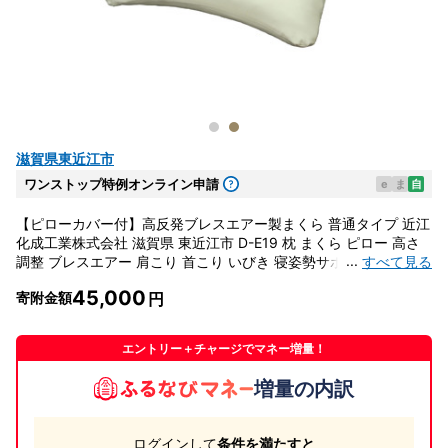
滋賀県東近江市
ワンストップ特例オンライン申請
e
ま
自
【ピローカバー付】高反発ブレスエアー製まくら 普通タイプ 近江
化成工業株式会社 滋賀県 東近江市 D-E19 枕 まくら ピロー 高さ
...
すべて見る
調整 ブレスエアー 肩こり 首こり いびき 寝姿勢サポート 洗える
通気性 快眠 安眠
45,000
寄附金額
エントリー＋チャージでマネー増量！
増量の内訳
ログインして
条件を満たすと