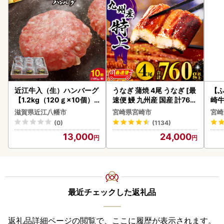
近江牛入（生）ハンバーグ
うなぎ 蒲焼 4尾 うなぎ [最
【ふ
【1.2kg（120ｇ×10個）
速便 鰻 九州産 国産 計760
崎牛 
】【AG09W】
g以上]
-VO
滋賀県近江八幡市
宮崎県宮崎市
宮崎
(0)
(1134)
13,000
24,000
最近チェックした返礼品
返礼品詳細ページの閲覧で、ここに履歴が表示されます。