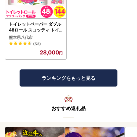
10日です。
トイレットペーパー ダブル
■ お問い合わせ先
48ロール スコッティ トイ
現在、メールでのお問い合わせを多数いただいており、回答
レット
熊本県八代市
まで数日（混雑時は1週間程度）お時間を要する場合がござ
(53)
います。順次対応しておりますので、何卒ご容赦ください。
28,000
【寄附申込・返礼品・書類に関するお問い合わせ】
東近江市ふるさと寄附運営事務局
ランキングをもっと見る
TEL： 050-3529-0540
Email：
higashiomifurusato-tax@ritagroup.co.jp
受付時間： 平日 9:00～17:15（土日祝・年末年始を除く）
おすすめ返礼品