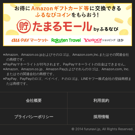
Amazon、Amazon.co.jpおよびそのロゴは、Amazon.com,Inc.またはその関連会社
の商標です。
PayPayマネーライトが付与されます。PayPayマネーライトの出金はできません。
Amazon、Amazon.co.jp、Amazon Payおよびそれらのロゴは、Amazon.com, Inc.
またはその関連会社の商標です。
PayPay、PayPayのロゴ、ペイペイ、Ｐのロゴは、LINEヤフー株式会社の登録商標ま
たは商標です。
会社概要
利用規約
プライバシーポリシー
採用情報
© 2014 furunavi.jp, All Rights Reserved.