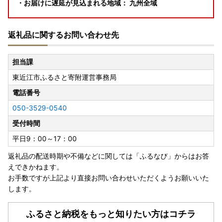
・お届けに遅延が見込まれる地域： 九州全域
■ 寄附者様へのお願い
返礼品に関するお問い合わせ先
順次発送の手続きを進めておりますが、該当地域へのお届
け、および該当地域からの発送を伴う返礼品につきまして
は、ご案内している発送目安よりもお時間をいただく可能性
担当課
がございます。
東近江市ふるさと寄附運営事務局
安全が確認され次第、配送会社にて順次集配が再開される予
定です。
電話番号
寄附者の皆様にはご迷惑をおかけいたしますが、ご理解とご
050-3529-0540
了承のほど何卒よろしくお願い申し上げます。
受付時間
【ヤマト運輸からのご案内】
平日9：00～17：00
https://www.yamato-hd.co.jp/important/info_260728_
2.html?_gl=1*pqch3c*_gcl_au*MTM2NjYzNTE5OC4xN
返礼品の配送時期や不備などに関しては「ふるなび」からはお答
zg1Mjc5NzU5
えできかねます。
お手数ですが上記より直接お問い合わせいただくようお願いいた
します。
★お盆期間中のお問い合わせ・配送について★
お盆期間中も、通常通り寄附受付を行っております。
ふるさと納税をもっと知りたい方はコチラ