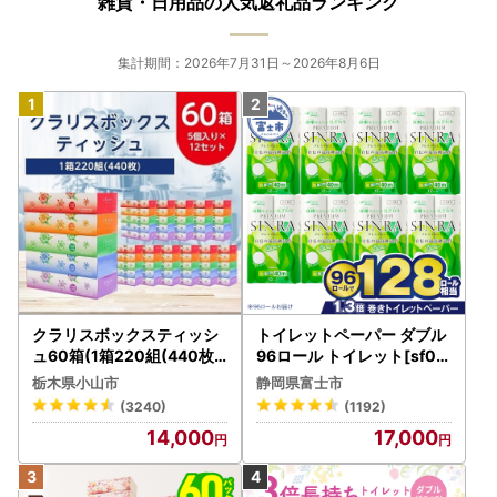
雑貨・日用品の人気返礼品ランキング
キャンセル・変更： 寄附者様のご都合による寄附申込のキ
ャンセル、返礼品の変更等はいたしかねます。あらかじめご
了承ください。
集計期間：2026年7月31日～2026年8月6日
■ 書類（受領証明書・ワンストップ申請書）について
発送時期： 原則として、ご入金確認後2週間程度で、返礼品
とは別に郵送いたします。
1月以降のご寄附： 1月1日以降にご寄附いただいた分の書類
発送は、2月より順次開始いたします。
■ 返礼品について
配送予定： 返礼品により異なります。各詳細ページの「配
送」欄をご確認ください。なお、11月〜12月は申込集中によ
り、お届けまで通常よりお時間を要する場合がございます。
クラリスボックスティッシ
トイレットペーパー ダブル
受取不可日がある場合： 長期不在等の予定がある場合は、
ュ60箱(1箱220組(440枚))
96ロール トイレット[sf00
(5個入り×12セット)【配送
1-012]
申込時の備考欄にご入力いただくか、お早めにお問い合わせ
栃木県小山市
静岡県富士市
不可地域：離島・沖縄県】
先までご連絡ください。
(3240)
(1192)
【1256759】
14,000
17,000
再送不可： 寄附者様のご都合（不在・住所不明等）により
返礼品が返送された場合、再送はいたしかねます。