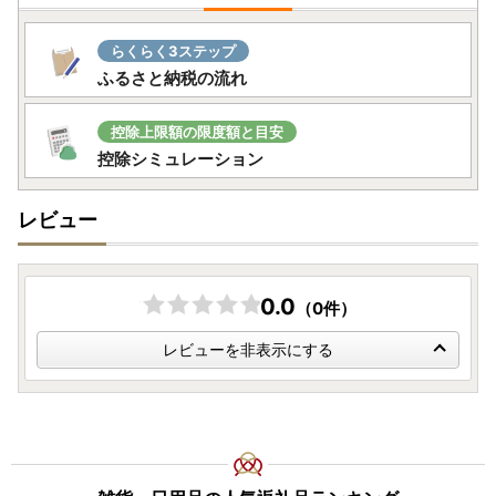
返礼品発送は、事業者によって対応が異なりますため、
あらかじめご了承のほどお願いいたします。
らくらく3ステップ
ふるさと納税の流れ
《8月6日(木)～8月16日(日)受付分》
お盆明けの8月17日(月)より順次発送いたします。
控除上限額の限度額と目安
控除シミュレーション
《お問い合わせ窓口 営業日》
8/5(水)〜8/7(金)、8/10(月)、8/12(水)、8/17(月)以降
レビュー
※お問い合わせメールについて、営業日に順次対応いたしま
す。お急ぎの場合は営業日にお電話にてご連絡ください。
0.0
（0件）
詳しくは『自治体情報』の『最新情報』をご覧ください。
レビューを非表示にする
【お申込みいただく前に必ず下記をご確認ください】
■ 寄附申込について