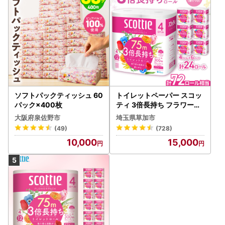
発送連絡： 発送完了後、お荷物伝票番号をメールにてお知
らせいたします（一部、通知対象外の品がございます）。
到着後の確認： 到着後すぐに中身をご確認ください。万が
一不具合（破損・傷み等）があった場合は、現物の画像を添
付の上、お問い合わせ先までメールにてご連絡ください。
■ オンライン・ワンストップ特例申請について
東近江市では、寄附者様専用ページ「自治体マイページ」を
ソフトパックティッシュ 60
トイレットペーパー スコッ
導入しています。
パック×400枚
ティ 3倍長持ち フラワーパ
オンライン申請のメリット： マイナンバーカードをお持ち
ック 4ロール×6P
大阪府泉佐野市
埼玉県草加市
の方は、スマホで申請が完結します。紙の申請書・添付書類
(49)
(728)
の郵送が不要になり、非常にスムーズです。
10,000
15,000
その他の機能： 寄附の一元管理、受付済書のダウンロー
ド、寄附金証明書XMLデータの取得などが可能です。
【自治体マイページ】
https://mypg.jp/
（※初めての方はア
カウント登録が必要です）
※従来通り「紙の書類郵送」による申請も可能です。
※ワンストップ特例申請の期限（必着）は、ご寄附翌年の1月