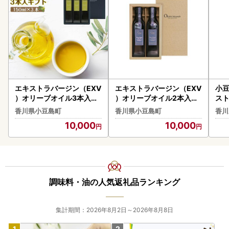
エキストラバージン（EXV
エキストラバージン（EXV
小豆
）オリーブオイル3本入ギ
）オリーブオイル2本入ギ
スト
フト（150ml×３本）スペ
フト（200ml×2本）スペ
リ
香川県小豆島町
香川県小豆島町
香川
イン産
イン産
（1
10,000
10,000
調味料・油の人気返礼品ランキング
集計期間：2026年8月2日～2026年8月8日