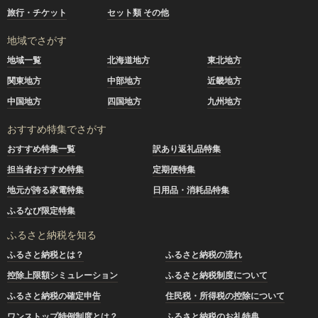
旅行・チケット
セット類 その他
地域でさがす
地域一覧
北海道地方
東北地方
関東地方
中部地方
近畿地方
中国地方
四国地方
九州地方
おすすめ特集でさがす
おすすめ特集一覧
訳あり返礼品特集
担当者おすすめ特集
定期便特集
地元が誇る家電特集
日用品・消耗品特集
ふるなび限定特集
ふるさと納税を知る
ふるさと納税とは？
ふるさと納税の流れ
控除上限額シミュレーション
ふるさと納税制度について
ふるさと納税の確定申告
住民税・所得税の控除について
ワンストップ特例制度とは？
ふるさと納税のお礼特典