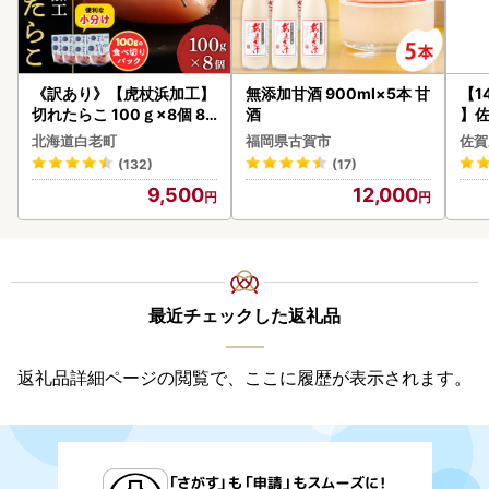
《訳あり》【虎杖浜加工】
無添加甘酒 900ml×5本 甘
【1
切れたらこ 100ｇ×8個 80
酒
】佐
0g AK081
2個 
北海道白老町
福岡県古賀市
佐賀
083
(132)
(17)
9,500
12,000
最近チェックした返礼品
返礼品詳細ページの閲覧で、ここに履歴が表示されます。