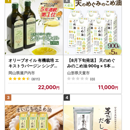
オリーブオイル 有機栽培 エ
【8月下旬発送】 天のめぐ
キストラバージン シングル
みのこめ油 900g × 5本 米
2本 オリーブオイル
油
岡山県瀬戸内市
山形県天童市
(611)
(0)
22,000
11,000