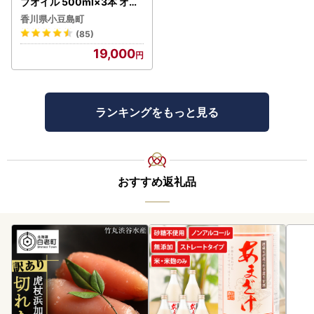
ブオイル 500ml×3本 オリ
ーブオイル 食用油
香川県小豆島町
(85)
19,000
ランキングをもっと見る
おすすめ返礼品