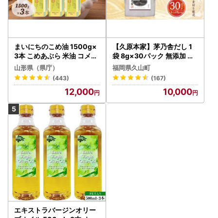
まいにちのこめ油 1500g×
【久原本家】茅乃舎だし 1
3本 こめあぶら 米油 コメ油
袋 8g×30パック 無添加 粉
揚げ物 炒め物 サラダ 山形
末だし 焼きあご
山形県（県庁）
福岡県久山町
県 食用油 食用オイル 調理
(443)
(167)
油 油 食品 山形県 F2Y-173
12,000
10,000
0
エキストラバージンオリー