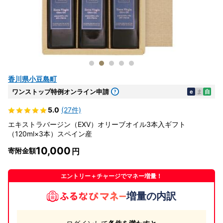
香川県小豆島町
ワンストップ特例オンライン申請
e
ま
自
5.0
(27件)
エキストラバージン（EXV）オリーブオイル3本入ギフト
（120ml×3本）スペイン産
10,000
寄附金額
エントリー＋チャージでマネー増量！
増量の内訳