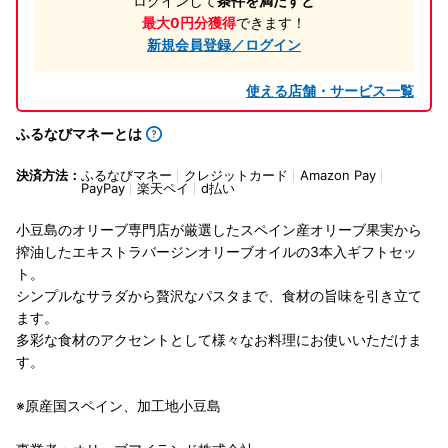
ログインして
条件を満たすと
最大0円分獲得
できます！
新規会員登録／ログイン
使える店舗・サービス一覧
ふるなびマネーとは
決済方法：
ふるなびマネー
クレジットカード
Amazon Pay
PayPay
楽天ペイ
d払い
小豆島のオリーブ専門店が厳選したスペイン産オリーブ果実から
搾油したエキストラバージンオリーブオイルの3本入ギフトセッ
ト。
シンプルなサラダから贅沢なパスタまで、食材の旨味を引き立て
ます。
多彩な食材のアクセントとして様々なお料理にお使いいただけま
す。
※原産国スペイン、加工地小豆島