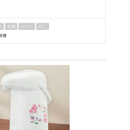
凍
定期
ギフト
のし
前後