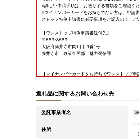
※詳しい申請手順は、お送りする書類をご確認く
※マイナンバーカードをお持ちでない方は、申請
ストップ特例申請書に必要事項をご記入の上、ご
【ワンストップ特例申請書送付先】
〒583-8583
大阪府藤井寺市岡1丁目1番1号
藤井寺市 政策企画部 魅力発信課
【マイナンバーカードをお持ちでワンストップ申
藤井寺市ではワンストップ特例申請を完全オンラ
※※ ワンストップ申請期限日：寄附をした【翌年1
返礼品に関するお問い合わせ先
【返礼品の発送について】
委託事業者名
(
・長期不在などでお受け取りができない期間があ
対応が出来かねる場合もございますのでご注意く
〒
・万が一、返礼品のお届け時に破損や傷みなどの
住所
第
ふるさと納税サポート室』までご連絡ください。