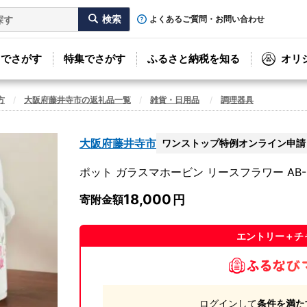
よくあるご質問・お問い合わせ
リでさがす
特集でさがす
ふるさと納税を知る
オリ
方
大阪府藤井寺市の返礼品一覧
雑貨・日用品
調理器具
大阪府藤井寺市
ワンストップ特例オンライン申請
ポット ガラスマホービン リースフラワー AB-RC
18,000
寄附金額
エントリー＋チ
ログインして
条件を満た