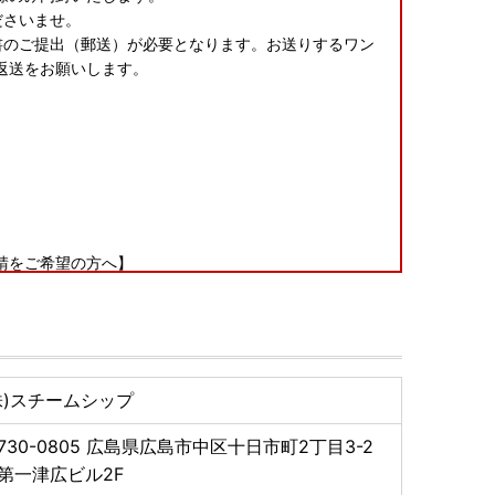
ださいませ。
書のご提出（郵送）が必要となります。お送りするワン
返送をお願いします。
請をご希望の方へ】
インで行えるサービス「ふるまど」を導入しています。
月10日】 ※※
株)スチームシップ
る場合は、備考欄に必ずご入力ください。商品によりご
ださい。原則、再送はいたしかねます
730-0805
広島県広島市中区十日市町2丁目3-2
不具合があった場合は、速やかに下記記載の『藤井寺市
一津広ビル2F