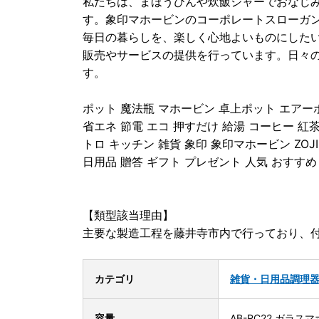
私たちは、まほうびんや炊飯ジャーでおなじ
す。象印マホービンのコーポレートスローガ
毎日の暮らしを、楽しく心地よいものにした
販売やサービスの提供を行っています。日々
す。
ポット 魔法瓶 マホービン 卓上ポット エアーポ
省エネ 節電 エコ 押すだけ 給湯 コーヒー 紅
トロ キッチン 雑貨 象印 象印マホービン ZOJ
日用品 贈答 ギフト プレゼント 人気 おすすめ
【類型該当理由】
主要な製造工程を藤井寺市内で行っており、
カテゴリ
雑貨・日用品
調理
容量
AB-RC22 ガラス