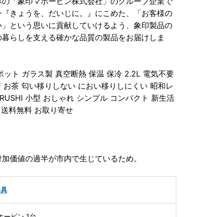
みの「象印マホービン株式会社」のグループ企業で
ン『きょうを、だいじに。』にこめた、「お客様の
い」という思いに貢献していけるよう、象印製品の
の暮らしを支える確かな品質の製品をお届けしま
ット ガラス製 真空断熱 保温 保冷 2.2L 電気不要
茶 お茶 匂い移りしない におい移りしにくい 昭和レ
IRUSHI 小型 おしゃれ シンプル コンパクト 新生活
 送料無料 お取り寄せ
付加価値の過半が市内で生じているため。
器具
マホービン 1台