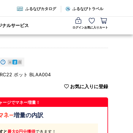
ふるなびカタログ
ふるなびトラベル
ジナルサービス
ログイン
お気に入り
カート
e
ま
自
22 ポット BLAA004
お気に入りに登録
ャージでマネー増量！
増量の内訳
すと
最大0円分獲得
できます！