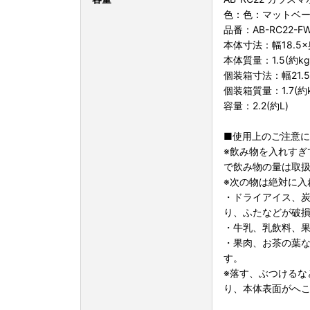
色：色：マットベージ
品番：AB-RC22-F
本体寸法：幅18.5×奥
本体質量：1.5(約kg
個装箱寸法：幅21.5×
個装箱質量：1.7(約k
容量：2.2(約L)
■使用上のご注意
※飲み物を入れすぎ
で飲み物の量は取
※次の物は絶対に入
・ドライアイス、
り、ふたなどが破
・牛乳、乳飲料、
・果肉、お茶の葉
す。
※落す、ぶつけるな
り、本体表面がへ