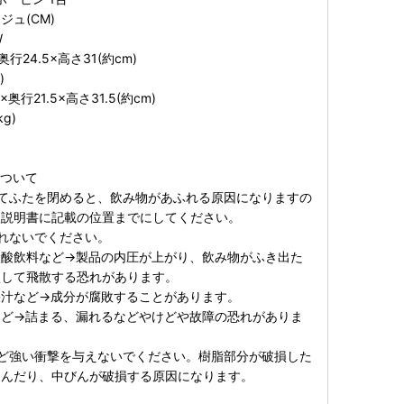
ュ(CM)
W
行24.5×高さ31(約cm)
)
奥行21.5×高さ31.5(約cm)
g)
について
てふたを閉めると、飲み物があふれる原因になりますの
扱説明書に記載の位置までにしてください。
れないでください。
炭酸飲料など→製品の内圧が上がり、飲み物がふき出た
損して飛散する恐れがあります。
果汁など→成分が腐敗することがあります。
など→詰まる、漏れるなどやけどや故障の恐れがありま
ど強い衝撃を与えないでください。樹脂部分が破損した
こんだり、中びんが破損する原因になります。