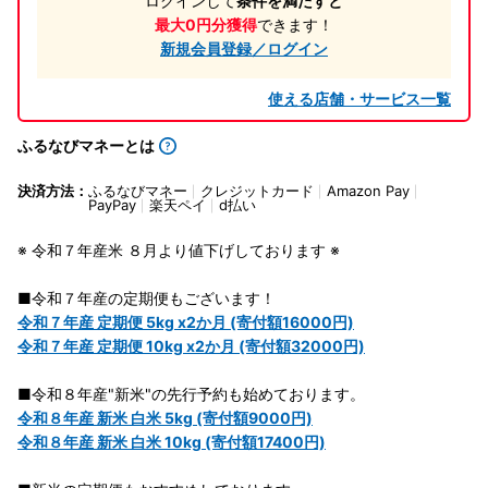
ログインして
条件を満たすと
最大0円分獲得
できます！
新規会員登録／ログイン
使える店舗・サービス一覧
ふるなびマネーとは
決済方法：
ふるなびマネー
クレジットカード
Amazon Pay
PayPay
楽天ペイ
d払い
※ 令和７年産米 ８月より値下げしております ※
■令和７年産の定期便もございます！
令和７年産 定期便 5kg x2か月 (寄付額16000円)
令和７年産 定期便 10kg x2か月 (寄付額32000円)
■令和８年産"新米"の先行予約も始めております。
令和８年産 新米 白米 5kg (寄付額9000円)
令和８年産 新米 白米 10kg (寄付額17400円)