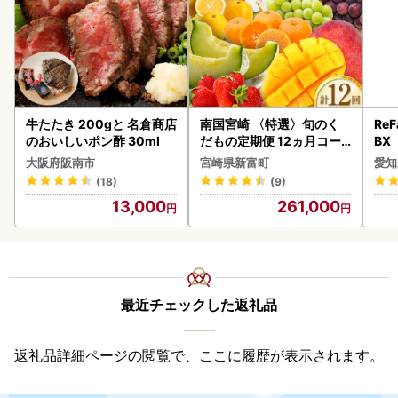
牛たたき 200gと 名倉商店
南国宮崎 〈特選〉旬のく
ReF
のおいしいポン酢 30ml
だもの定期便 12ヵ月コー
BX
ス【F84-25】
ー 
大阪府阪南市
宮崎県新富町
愛知
フ
(18)
(9)
13,000
261,000
最近チェックした返礼品
返礼品詳細ページの閲覧で、ここに履歴が表示されます。