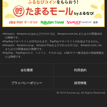
Amazon、Amazon.co.jpおよびそのロゴは、Amazon.com,Inc.またはその関連会社
の商標です。
PayPayマネーライトが付与されます。PayPayマネーライトの出金はできません。
Amazon、Amazon.co.jp、Amazon Payおよびそれらのロゴは、Amazon.com, Inc.
またはその関連会社の商標です。
PayPay、PayPayのロゴ、ペイペイ、Ｐのロゴは、LINEヤフー株式会社の登録商標ま
たは商標です。
会社概要
利用規約
プライバシーポリシー
採用情報
© 2014 furunavi.jp, All Rights Reserved.