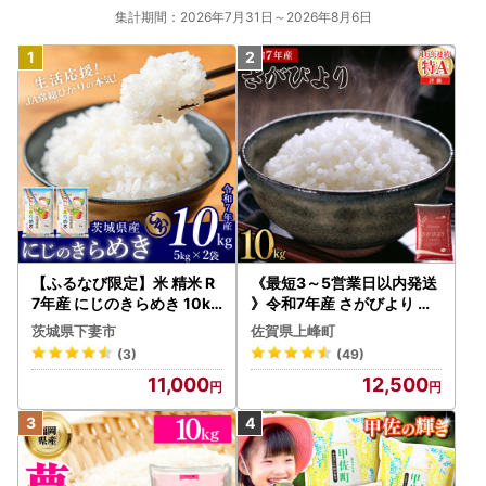
集計期間：2026年7月31日～2026年8月6日
【ふるなび限定】米 精米 R
《最短3～5営業日以内発送
7年産 にじのきらめき 10kg
》令和7年産 さがびより 佐
10月 FN-Limited-PR
賀県産（精米）10kg
茨城県下妻市
佐賀県上峰町
(3)
(49)
11,000
12,500