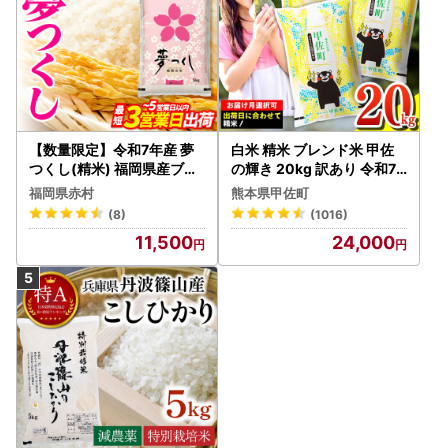
【数量限定】令和7年産 夢
白米 精米 ブレンド米 甲佐
つくし(精米) 福岡県産ブラ
の輝き 20kg 訳あり 令和7
ンド米 10kg (品番:3X11R7)
年産 【価格改定ZS】
福岡県赤村
熊本県甲佐町
(8)
(1016)
11,500
24,000