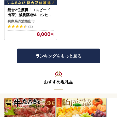
総合2位獲得！〈スピード
出荷〉減農薬 特A コシヒカ
リ 5kg 丹波篠山産 特別栽培
兵庫県丹波篠山市
米 こしひかり
(8)
8,000
ランキングをもっと見る
おすすめ返礼品