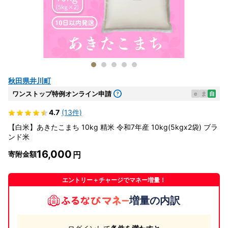
秋田県井川町
ワンストップ特例オンライン申請
e
ま
自
4.7
(13件)
【白米】あきたこまち 10kg 精米 令和7年産 10kg(5kgx2袋) ブラ
ンド米
16,000
寄附金額
エントリー＋チャージでマネー増量！
増量の内訳