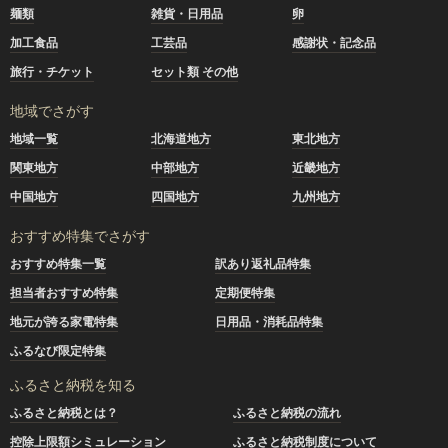
麺類
雑貨・日用品
卵
加工食品
工芸品
感謝状・記念品
旅行・チケット
セット類 その他
地域でさがす
地域一覧
北海道地方
東北地方
関東地方
中部地方
近畿地方
中国地方
四国地方
九州地方
おすすめ特集でさがす
おすすめ特集一覧
訳あり返礼品特集
担当者おすすめ特集
定期便特集
地元が誇る家電特集
日用品・消耗品特集
ふるなび限定特集
ふるさと納税を知る
ふるさと納税とは？
ふるさと納税の流れ
控除上限額シミュレーション
ふるさと納税制度について