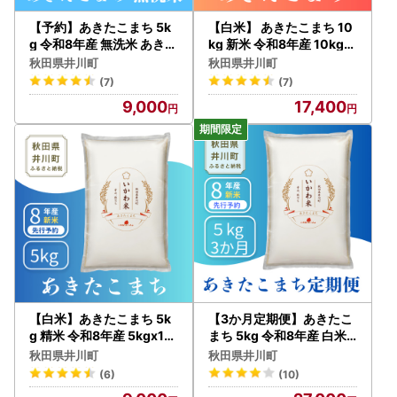
【予約】あきたこまち 5k
【白米】 あきたこまち 10
g 令和8年産 無洗米 あきた
kg 新米 令和8年産 10kg(5
こまち
kgx2袋) ブランド米
秋田県井川町
秋田県井川町
(7)
(7)
9,000
17,400
【白米】あきたこまち 5k
【3か月定期便】あきたこ
g 精米 令和8年産 5kgx1袋
まち 5kg 令和8年産 白米
ブランド米
あきたこまち
秋田県井川町
秋田県井川町
(6)
(10)