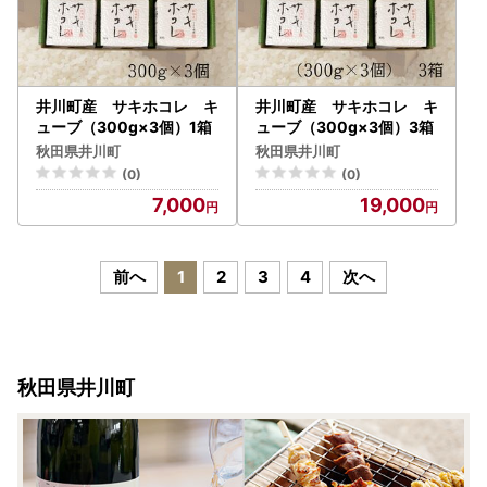
井川町産 サキホコレ キ
井川町産 サキホコレ キ
ューブ（300g×3個）1箱
ューブ（300g×3個）3箱
秋田県井川町
秋田県井川町
(0)
(0)
7,000
19,000
前へ
1
2
3
4
次へ
秋田県井川町