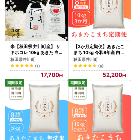
米【秋田県 井川町産】 サ
【3か月定期便】あきたこ
キホコレ 10kg あきた 白
まち 10kg 令和8年産 白米
米 5kgx2袋
あきたこまち
秋田県井川町
秋田県井川町
(1)
(6)
17,700
52,200