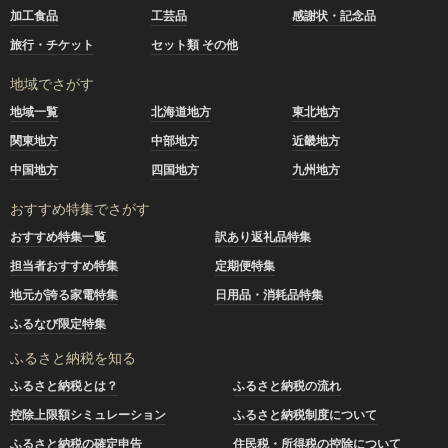
加工食品
工芸品
感謝状・記念品
旅行・チケット
セット類 その他
地域でさがす
地域一覧
北海道地方
東北地方
関東地方
中部地方
近畿地方
中国地方
四国地方
九州地方
おすすめ特集でさがす
おすすめ特集一覧
訳あり返礼品特集
担当者おすすめ特集
定期便特集
地元が誇る家電特集
日用品・消耗品特集
ふるなび限定特集
ふるさと納税を知る
ふるさと納税とは？
ふるさと納税の流れ
控除上限額シミュレーション
ふるさと納税制度について
ふるさと納税の確定申告
住民税・所得税の控除について