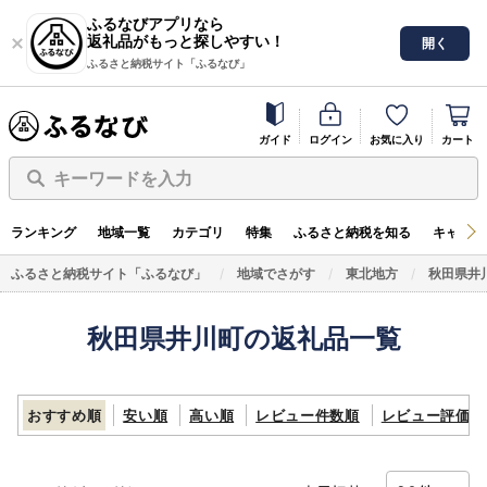
ふるなびアプリなら
返礼品がもっと探しやすい！
開く
ふるさと納税サイト「ふるなび」
ガイド
ログイン
お気に入り
カート
キーワードを入力
ランキング
地域一覧
カテゴリ
特集
ふるさと納税を知る
キャンペ
ふるさと納税サイト「ふるなび」
地域でさがす
東北地方
秋田県井
秋田県井川町の返礼品一覧
おすすめ順
安い順
高い順
レビュー件数順
レビュー評価順