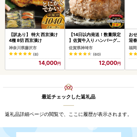
【訳あり】 特大 西京漬け
【14日以内発送！数量限定
おせ
4種 8切 西京漬け
】佐賀牛入り ハンバーグ 2
迎
2個 2.6kg(120g×22個)(H
神奈川県藤沢市
佐賀県神埼市
福岡
083106)
(8)
(60)
14,000
12,000
最近チェックした返礼品
返礼品詳細ページの閲覧で、ここに履歴が表示されます。