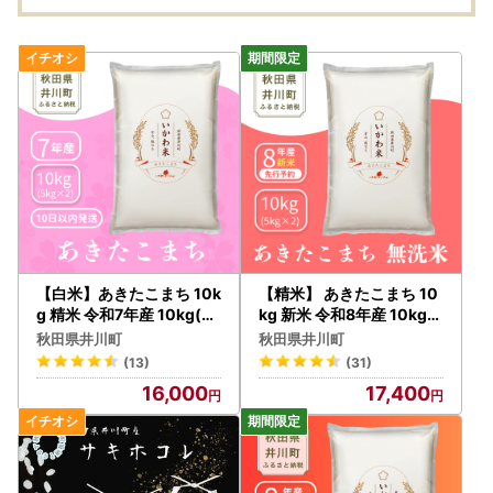
【白米】あきたこまち 10k
【精米】 あきたこまち 10
g 精米 令和7年産 10kg(5k
kg 新米 令和8年産 10kg(5
gx2袋) ブランド米
kgx2袋) ブランド米
秋田県井川町
秋田県井川町
(13)
(31)
16,000
17,400