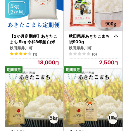
【2か月定期便】あきたこ
秋田県産あきたこまち 小
まち 5kg 令和8年産 白米
袋900g
あきたこまち
秋田県井川町
秋田県井川町
(1)
(0)
18,000
2,500