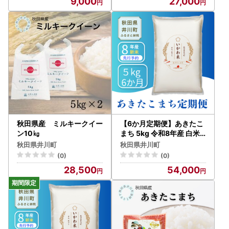
9,000
27,000
秋田県産 ミルキークイー
【6か月定期便】あきたこ
ン10㎏
まち 5kg 令和8年産 白米
あきたこまち
秋田県井川町
秋田県井川町
(0)
(0)
28,500
54,000