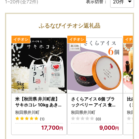
1
~
20
件(全
72
件)
表示切替：
ふるなびイチオシ返礼品
米【秋田県 井川町産】
さくらアイス 6個 ブラ
比内
サキホコレ 10kg あきた
ックベリー アイス 食べ
（２
白米 5kgx2袋
比べ 秋田県 井川町 (有)
秋田県井川町
秋田県井川町
秋田県
佐々木商事
(1)
(0)
17,700
9,000