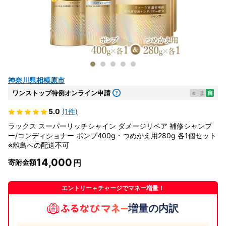
神奈川県相模原市
ワンストップ特例オンライン申請
e
ま
自
5.0
(1件)
ラックス スーパーリッチシャイン ダメージリペア 補修シャンプ
ー/コンディショナー ポンプ400g・つめかえ用280g 各1個セット
※離島への配送不可
14,000
寄附金額
エントリー＋チャージでマネー増量！
増量の内訳