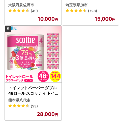
ック 4ロール×6P
大阪府泉佐野市
埼玉県草加市
(49)
(728)
10,000
15,000
トイレットペーパー ダブル
48ロール スコッティ トイ
レット
熊本県八代市
(53)
28,000