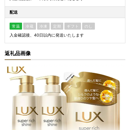
配送
常温
冷蔵
冷凍
定期
ギフト
のし
入金確認後、40日以内に発送いたします
返礼品画像