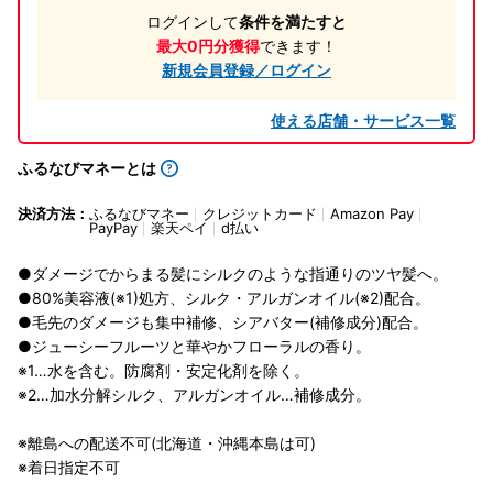
ログインして
条件を満たすと
最大0円分獲得
できます！
新規会員登録／ログイン
使える店舗・サービス一覧
ふるなびマネーとは
決済方法：
ふるなびマネー
クレジットカード
Amazon Pay
PayPay
楽天ペイ
d払い
●ダメージでからまる髪にシルクのような指通りのツヤ髪へ。
●80%美容液(※1)処方、シルク・アルガンオイル(※2)配合。
●毛先のダメージも集中補修、シアバター(補修成分)配合。
●ジューシーフルーツと華やかフローラルの香り。
※1…水を含む。防腐剤・安定化剤を除く。
※2…加水分解シルク、アルガンオイル…補修成分。
※離島への配送不可(北海道・沖縄本島は可)
※着日指定不可