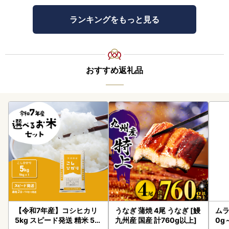
ランキングをもっと見る
おすすめ返礼品
【令和7年産】コシヒカリ
うなぎ 蒲焼 4尾 うなぎ [鰻
ムラ
5kg スピード発送 精米 5k
九州産 国産 計760g以上]
0g