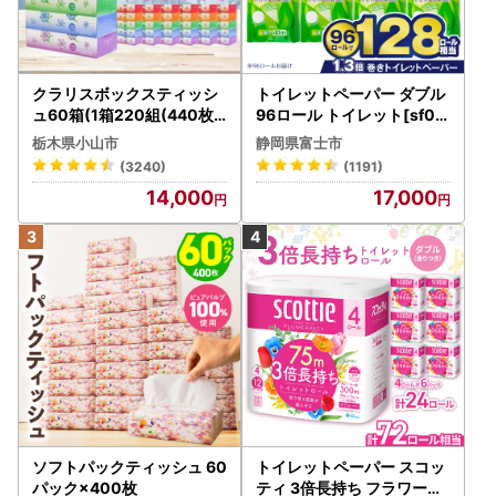
クラリスボックスティッシ
トイレットペーパー ダブル
ュ60箱(1箱220組(440枚))
96ロール トイレット[sf00
(5個入り×12セット)【配送
1-012]
栃木県小山市
静岡県富士市
不可地域：離島・沖縄県】
(3240)
(1191)
【1256759】
14,000
17,000
ソフトパックティッシュ 60
トイレットペーパー スコッ
パック×400枚
ティ 3倍長持ち フラワーパ