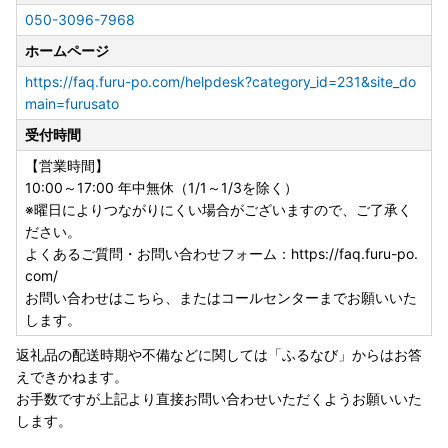
JTBふるさと納税コールセンター
050-3096-7968
Tel：050-3096-7968
お問い合わせフォーム：https://faq.furu-po.com/
ホームページ
年中無休 10時～17時（但し1/1～1/3は休業）
https://faq.furu-po.com/helpdesk?category_id=231&site_do
＝＝＝＝＝＝＝＝＝＝＝＝＝＝＝＝＝＝＝＝＝＝＝＝＝＝
main=furusato
受付時間
◆相模原市「ふるさと納税」総務大臣からの指定について◆
相模原市は、令和7年9月26日付で総務大臣から「ふるさと
【営業時間】
納税」の対象となる地方団体として指定されました。
10:00～17:00 年中無休（1/1～1/3を除く）
総務大臣の指定により、相模原市へのふるさと納税は、所得
※曜日によりつながりにくい場合がございますので、ご了承く
税と個人住民税の控除対象となります。
ださい。
よくあるご質問・お問い合わせフォーム：https://faq.furu-po.
com/
■天候不良による配送遅延について
お問い合わせはこちら、またはコールセンターまでお願いいた
返礼品の配送におきまして、天候の影響により遅延が発生す
します。
る場合がございます。
返礼品の配送時期や不備などに関しては「ふるなび」からはお答
ご迷惑をおかけしますが、何卒ご了承くださいますようお願
えできかねます。
い申し上げます。
お手数ですが上記より直接お問い合わせいただくようお願いいた
なお、出荷後の配送状況につきましては、お手数ですが運送
します。
会社まで直接お問い合わせください。