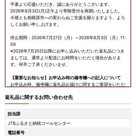
平素より応援いただき、誠にありがとうございます。
2026年8月3日(月)正午より寄附受付を再開いたしました。
今後とも相模原市への変わらぬご支援を賜りますよう、よろ
しくお願い申し上げます。
停止期間：2026年7月27日（月）～2026年8月3日（月）11:
59
※2026年7月20日以降にお申し込みいただいた返礼品につき
ましては、通常より配送にお時間をいただく場合がありま
す。何卒ご了承くださいませ。
【重要なお知らせ】お申込み時の備考欄への記入について
お申込み時、備考欄に返礼品お届けに関するご要望をいただ
いた場合、お受けすることができない場合があります。
返礼品に関するお問い合わせ先
（例：長期の大型連休など）
つきましては、返礼品お届けに関するご要望は下記（電話・
メール）にてお問い合わせいただくよう、お願い申し上げま
担当課
す。
JTBふるさと納税コールセンター
＝＝＝＝＝＝＝＝＝＝＝＝＝＝＝＝＝＝＝＝＝＝＝＝＝＝
≪お問合せはこちらまで≫
電話番号