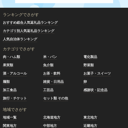
ランキングでさがす
おすすめ総合人気返礼品ランキング
カテゴリ別人気返礼品ランキング
人気自治体ランキング
カテゴリでさがす
肉・ハム類
米・パン
電化製品
果実類
魚介類
野菜類
酒・アルコール
お茶・飲料
お菓子・スイーツ
麺類
雑貨・日用品
卵
加工食品
工芸品
感謝状・記念品
旅行・チケット
セット類 その他
地域でさがす
地域一覧
北海道地方
東北地方
関東地方
中部地方
近畿地方