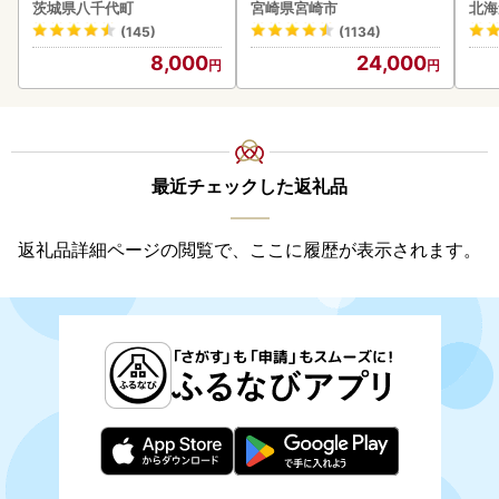
g x 1袋 白米 茨城県 八千代
茨城県八千代町
宮崎県宮崎市
北海
町
(145)
(1134)
8,000
24,000
最近チェックした返礼品
返礼品詳細ページの閲覧で、ここに履歴が表示されます。