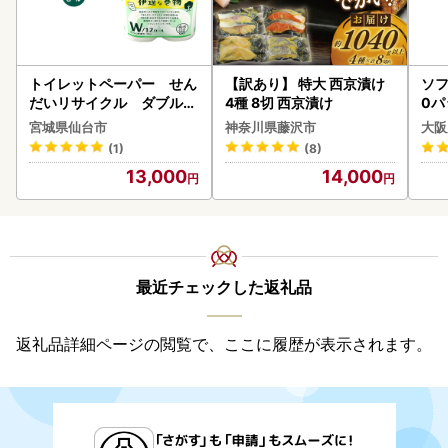
トイレットペーパー せん
【訳あり】 特大 西京漬け
ソフ
だいリサイクル ダブル9
4種 8切 西京漬け
0パ
6ロール｜トイレット
宮城県仙台市
神奈川県藤沢市
大阪
(1)
(8)
13,000
14,000
最近チェックした返礼品
返礼品詳細ページの閲覧で、ここに履歴が表示されます。