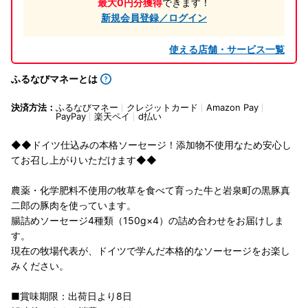
最大0円分獲得
できます！
新規会員登録／ログイン
使える店舗・サービス一覧
ふるなびマネーとは
決済方法：
ふるなびマネー
クレジットカード
Amazon Pay
PayPay
楽天ペイ
d払い
◆◆ドイツ仕込みの本格ソーセージ！添加物不使用なため安心し
てお召し上がりいただけます◆◆
農薬・化学肥料不使用の牧草を食べて育った牛と岩泉町の黒豚真
二郎の豚肉を使っています。
腸詰めソーセージ4種類（150g×4）の詰め合わせをお届けしま
す。
現在の牧場代表が、ドイツで学んだ本格的なソーセージをお楽し
みください。
■賞味期限：出荷日より8日