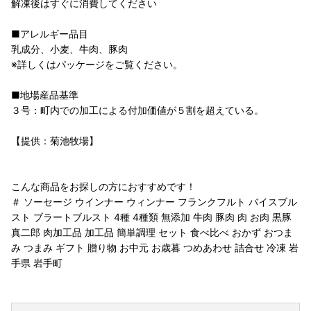
解凍後はすぐに消費してください
■アレルギー品目
乳成分、小麦、牛肉、豚肉
※詳しくはパッケージをご覧ください。
■地場産品基準
３号：町内での加工による付加価値が５割を超えている。
【提供：菊池牧場】
こんな商品をお探しの方におすすめです！
＃ ソーセージ ウインナー ウィンナー フランクフルト バイスブル
スト ブラートブルスト 4種 4種類 無添加 牛肉 豚肉 肉 お肉 黒豚
真二郎 肉加工品 加工品 簡単調理 セット 食べ比べ おかず おつま
み つまみ ギフト 贈り物 お中元 お歳暮 つめあわせ 詰合せ 冷凍 岩
手県 岩手町