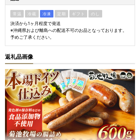
常温
冷蔵
冷凍
定期
ギフト
のし
決済から1ヶ月程度で発送
※沖縄県および離島への配送不可のお品となっております。
予めご了承ください。
返礼品画像