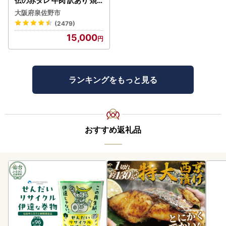
伝の赤タレ 牛肉 訳あり 焼
肉 BBQ
大阪府泉佐野市
(2479)
15,000
ランキングをもっと見る
おすすめ返礼品