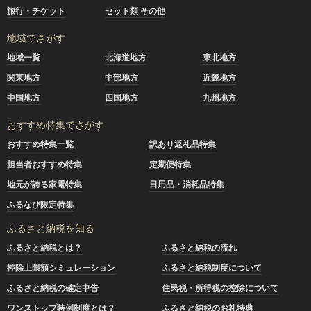
旅行・チケット
セット類 その他
地域でさがす
地域一覧
北海道地方
東北地方
関東地方
中部地方
近畿地方
中国地方
四国地方
九州地方
おすすめ特集でさがす
おすすめ特集一覧
訳あり返礼品特集
担当者おすすめ特集
定期便特集
地元が誇る家電特集
日用品・消耗品特集
ふるなび限定特集
ふるさと納税を知る
ふるさと納税とは？
ふるさと納税の流れ
控除上限額シミュレーション
ふるさと納税制度について
ふるさと納税の確定申告
住民税・所得税の控除について
ワンストップ特例制度とは？
ふるさと納税のお礼特典