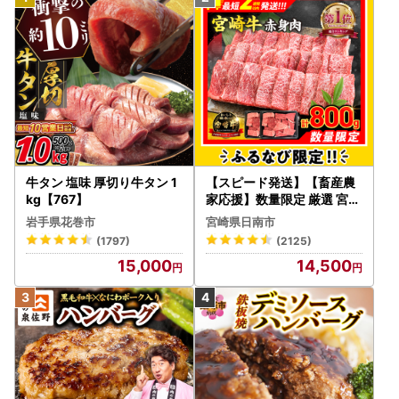
牛タン 塩味 厚切り牛タン 1
【スピード発送】【畜産農
kg【767】
家応援】数量限定 厳選 宮崎
牛 赤身 焼肉 計800g FN-Li
岩手県花巻市
宮崎県日南市
mited-PR_BDV5-26-2W
(1797)
(2125)
15,000
14,500