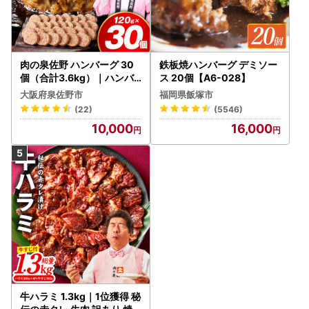
肉の泉佐野 ハンバーグ 30
鉄板焼ハンバーグ デミソー
個（合計3.6kg）｜ハンバ
ス 20個【A6-028】
ーグ 訳あり 黒毛和牛×なに
大阪府泉佐野市
福岡県飯塚市
わポーク
(22)
(5546)
10,000
16,000
牛ハラミ 1.3kg｜1位獲得 秘