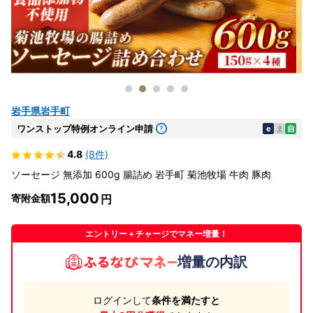
岩手県岩手町
ワンストップ特例オンライン申請
e
ま
自
4.8
(8件)
ソーセージ 無添加 600g 腸詰め 岩手町 菊池牧場 牛肉 豚肉
15,000
寄附金額
エントリー＋チャージでマネー増量！
増量の内訳
ログインして
条件を満たすと