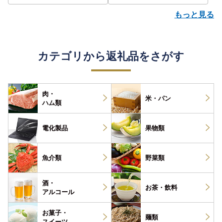
もっと見る
カテゴリから返礼品をさがす
肉・
米・パン
ハム類
電化製品
果物類
魚介類
野菜類
酒・
お茶・
飲料
アルコール
お菓子・
麺類
スイーツ