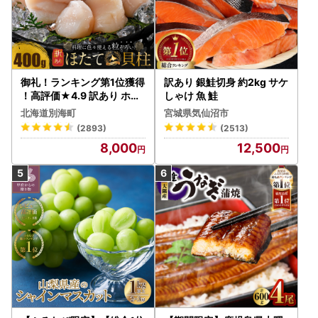
御礼！ランキング第1位獲得
訳あり 銀鮭切身 約2kg サケ
！高評価★4.9 訳あり ホタ
しゃけ 魚 鮭
テ 400g（ほたて 帆立 貝柱
北海道別海町
宮城県気仙沼市
冷凍 ）
(2893)
(2513)
8,000
12,500