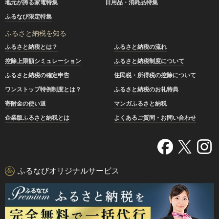
地元が誇る家電特集
日用品・消耗品特集
ふるなび限定特集
ふるさと納税を知る
ふるさと納税とは？
ふるさと納税の流れ
控除上限額シミュレーション
ふるさと納税制度について
ふるさと納税の確定申告
住民税・所得税の控除について
ワンストップ特例制度とは？
ふるさと納税のお礼特典
寄附金の使い道
マンガふるさと納税
企業版ふるさと納税とは
よくあるご質問・お問い合わせ
ふるなびオリジナルサービス