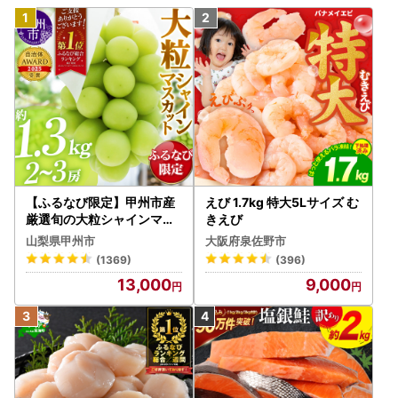
【ふるなび限定】甲州市産
えび 1.7kg 特大5Lサイズ む
厳選旬の大粒シャインマス
きえび
カット 約1.3kg 2～3房【2
山梨県甲州市
大阪府泉佐野市
026年発送】（MG）B12-
(1369)
(396)
472 FN-Limited-VO シャ
13,000
9,000
インマスカット フルーツ