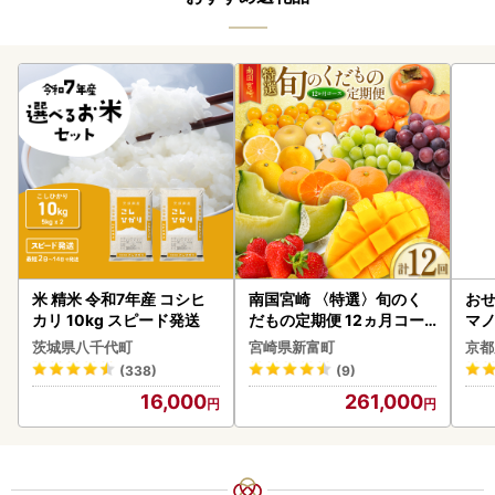
米 精米 令和7年産 コシヒ
南国宮崎 〈特選〉旬のく
おせ
カリ 10kg スピード発送
だもの定期便 12ヵ月コー
マノ
ス【F84-25】
茨城県八千代町
宮崎県新富町
京都
(338)
(9)
16,000
261,000