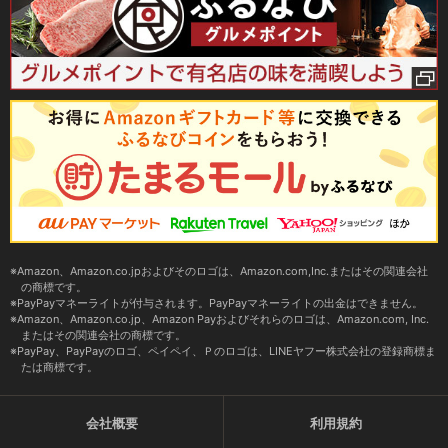
Amazon、Amazon.co.jpおよびそのロゴは、Amazon.com,Inc.またはその関連会社
の商標です。
PayPayマネーライトが付与されます。PayPayマネーライトの出金はできません。
Amazon、Amazon.co.jp、Amazon Payおよびそれらのロゴは、Amazon.com, Inc.
またはその関連会社の商標です。
PayPay、PayPayのロゴ、ペイペイ、Ｐのロゴは、LINEヤフー株式会社の登録商標ま
たは商標です。
会社概要
利用規約