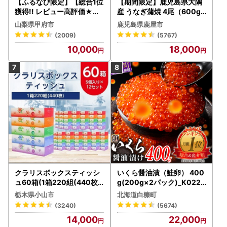
【ふるなび限定】【総合1位
【期間限定】鹿児島県大隅
獲得!! レビュー高評価★】
産 うなぎ蒲焼 4尾（600g
〈2026年度配送分〉山梨
） KN007-004-04-cp18
山梨県甲府市
鹿児島県鹿屋市
県産 シャインマスカット 2
うなぎ 鰻 魚 惣菜 総菜
(2009)
(5767)
～3房（1.0kg以上）シャイ
10,000
18,000
ン フルーツ FN-Limited-S
P
クラリスボックスティッシ
いくら醤油漬（鮭卵） 400
ュ60箱(1箱220組(440枚))
g(200g×2パック)_K022-
(5個入り×12セット)【配送
1676
栃木県小山市
北海道白糠町
不可地域：離島・沖縄県】
(3240)
(5674)
【1256759】
14,000
22,000