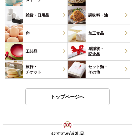
雑貨・
日用品
調味料・
油
卵
加工食品
感謝状・
工芸品
記念品
旅行・
セット類・
チケット
その他
トップページへ
おすすめ返礼品