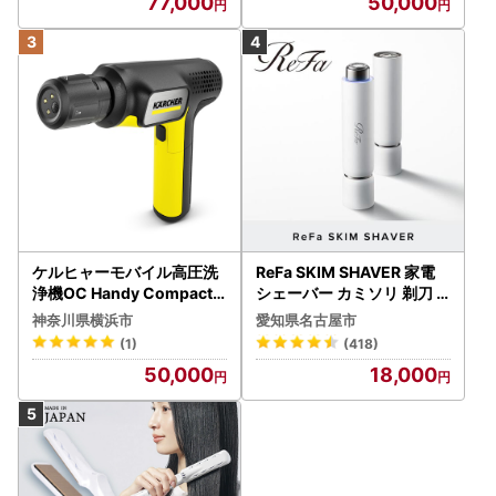
77,000
50,000
ケルヒャーモバイル高圧洗
ReFa SKIM SHAVER 家電
浄機OC Handy Compact
シェーバー カミソリ 剃刀
（ハンディエア） APV000
シェーバー
神奈川県横浜市
愛知県名古屋市
7
(1)
(418)
50,000
18,000