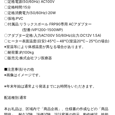
〇定格電源(50/60Hz) AC100V
〇定格時間:15分
〇定格消費電力(50/60Hz):20W
〇張地:PVC
〇付属品:リラックスポール FRP90専用 ACアダプター
(型番:IVP1200-1500WP)
〇アダプター定格:入力AC100V 50/60Hz(出力:DC12V 1.5A)
〇ヒーター表面温度(目安):45℃～48℃(室温20℃～25℃の場合)
※室温等により体感温度が異なる場合があります。
〇耐荷重:約100kg
〇販売元:株式会社フジ医療器
■注意事項/その他
※画像はイメージです。
※年末年始は通常より発送までにお時間をいただきます。
配送種別:通常
本お礼品は、区域内で「商品企画」、仕様書の作成などの「商品
開発」、耐久試験、評価試験、設計変更の指示、動作確認、性能