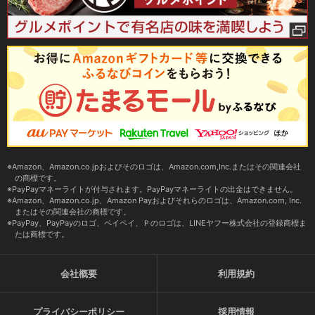
Amazon、Amazon.co.jpおよびそのロゴは、Amazon.com,Inc.またはその関連会社
の商標です。
PayPayマネーライトが付与されます。PayPayマネーライトの出金はできません。
Amazon、Amazon.co.jp、Amazon Payおよびそれらのロゴは、Amazon.com, Inc.
またはその関連会社の商標です。
PayPay、PayPayのロゴ、ペイペイ、Ｐのロゴは、LINEヤフー株式会社の登録商標ま
たは商標です。
会社概要
利用規約
プライバシーポリシー
採用情報