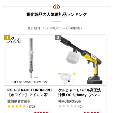
電化製品の人気返礼品ランキング
集計期間：2026年8月1日～2026年8月7日
ReFa STRAIGHT IRON PRO
ケルヒャーモバイル高圧洗
【ホワイト】 アイロン 家電
浄機 OC 5 Handy（ハンデ
美容 リファ アイロン
ィジェット） APV0006
愛知県名古屋市
神奈川県横浜市
(172)
(0)