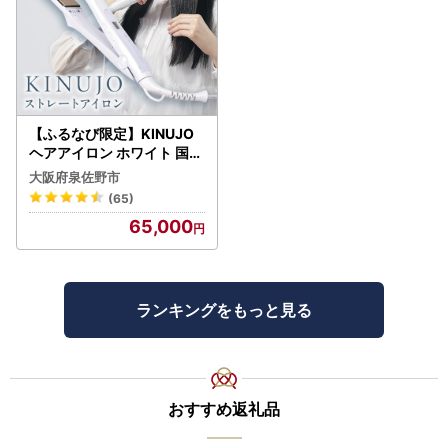
【ふるなび限定】KINUJO
ヘアアイロン ホワイト 国内
製造 FN-Limited-PR
大阪府泉佐野市
(65)
65,000
ランキングをもっと見る
おすすめ返礼品