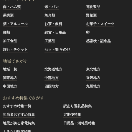
肉・ハム類
米・パン
電化製品
果実類
魚介類
野菜類
酒・アルコール
お茶・飲料
お菓子・スイーツ
麺類
雑貨・日用品
卵
加工食品
工芸品
感謝状・記念品
旅行・チケット
セット類 その他
地域でさがす
地域一覧
北海道地方
東北地方
関東地方
中部地方
近畿地方
中国地方
四国地方
九州地方
おすすめ特集でさがす
おすすめ特集一覧
訳あり返礼品特集
担当者おすすめ特集
定期便特集
地元が誇る家電特集
日用品・消耗品特集
ふるなび限定特集