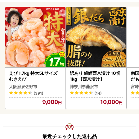
えび 1.7kg 特大5Lサイズ
訳あり 銀鱈西京漬け 10切
南国
むきえび
1kg 【西京漬け】
だも
ス【
大阪府泉佐野市
神奈川県藤沢市
宮崎
(391)
(14)
9,000
10,000
最近チェックした返礼品