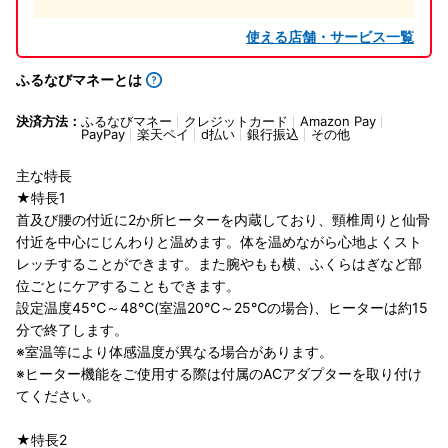
使える店舗・サービス一覧
ふるなびマネーとは
決済方法：
ふるなびマネー
クレジットカード
Amazon Pay
PayPay
楽天ペイ
d払い
銀行振込
その他
主な特長
★特長1
首及び腰の付近に2か所ヒーターを内蔵しており、頸椎周りと仙骨
付近を中心にじんわりと温めます。体を温めながら心地よくスト
レッチすることができます。また腕やもも横、ふくらはぎなど部
位ごとにケアすることもできます。
設定温度45℃～48℃(室温20℃～25℃の場合)、ヒーターは約15
分で終了します。
※室温等により体感温度が異なる場合があります。
※ヒーター機能をご使用する際は付属のACアダプターを取り付け
てください。
★特長2