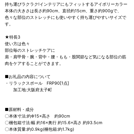
持ち運びラクラク!インテリアにもフィットするアイボリーカラー
本体の大きさは長さ約90cm、直径約15cm、重さ約900gで、
色々な部位のストレッチにも使いやすく持ち運びやすいサイズで
す。
★特長3
使い方は色々
部位毎のストレッチケアに
肩・肩甲骨・腕・背中・腰・もも・股関節など気になる部位の筋
肉をケアすることができます。
■お礼品の内容について
・リラックスポール FRP90[1点]
加工地:大阪府太子町
■原材料・成分
〇本体寸法:約Φ15×高さ 約90cm
〇梱包箱寸法:幅 約16×奥行 約15.6×高さ 約93.5cm
〇本体質量:約0.9kg(梱包箱:約1.7kg)