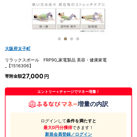
大阪府太子町
リラックスポール FRP90_家電製品 美容・健康家電
_【1516306】
27,000
寄附金額
エントリー＋チャージでマネー増量！
増量の内訳
ログインして
条件を満たすと
最大0円分獲得
できます！
新規会員登録／ログイン