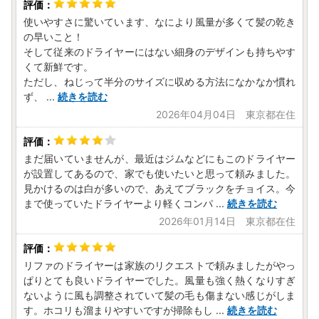
使いやすさに驚いています、なにより風量が多くて髪の乾き
の早いこと！
そして従来のドライヤーにはない細身のデザインも持ちやす
くて新鮮です。
ただし、ねじって半分のサイズに収める方法になかなか慣れ
ず、
...
続きを読む
2026年04月04日 東京都在住
まだ届いていませんが、最近はジムなどにもこのドライヤー
が設置してあるので、家でも使いたいと思って頼みました。
見かけるのは白が多いので、あえてブラックをチョイス。今
まで使っていたドライヤーより軽くコンパ
...
続きを読む
2026年01月14日 東京都在住
リファのドライヤーは家族のリクエストで頼みましたがやっ
ぱりとても良いドライヤーでした。風量も強く熱くなりすぎ
ないように風も調整されていて髪の毛も傷まない感じがしま
す。ホコリも溜まりやすいですが掃除もし
...
続きを読む