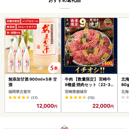
おすすめ返礼品
無添加甘酒 900ml×5本 甘
牛肉 【数量限定】 宮崎牛
北海
酒
9種盛 焼肉セット〔22-31
80
-006-600g〕都城 イチオ
クラ
福岡県古賀市
宮崎県都城市
北海
シ!! 牛肉
くら
(17)
(75)
道産
12,000
22,000
23