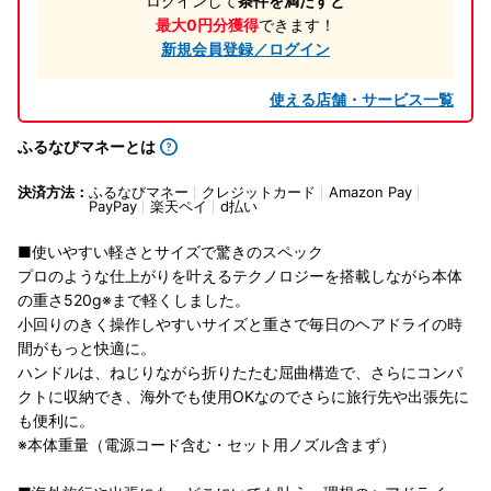
ログインして
条件を満たすと
最大0円分獲得
できます！
新規会員登録／ログイン
使える店舗・サービス一覧
ふるなびマネーとは
決済方法：
ふるなびマネー
クレジットカード
Amazon Pay
PayPay
楽天ペイ
d払い
■使いやすい軽さとサイズで驚きのスペック
プロのような仕上がりを叶えるテクノロジーを搭載しながら本体
の重さ520g※まで軽くしました。
小回りのきく操作しやすいサイズと重さで毎日のヘアドライの時
間がもっと快適に。
ハンドルは、ねじりながら折りたたむ屈曲構造で、さらにコンパ
クトに収納でき、海外でも使用OKなのでさらに旅行先や出張先に
も便利に。
※本体重量（電源コード含む・セット用ノズル含まず）