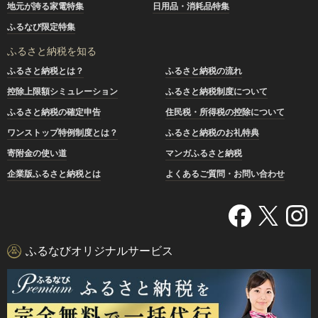
地元が誇る家電特集
日用品・消耗品特集
ふるなび限定特集
ふるさと納税を知る
ふるさと納税とは？
ふるさと納税の流れ
控除上限額シミュレーション
ふるさと納税制度について
ふるさと納税の確定申告
住民税・所得税の控除について
ワンストップ特例制度とは？
ふるさと納税のお礼特典
寄附金の使い道
マンガふるさと納税
企業版ふるさと納税とは
よくあるご質問・お問い合わせ
ふるなびオリジナルサービス