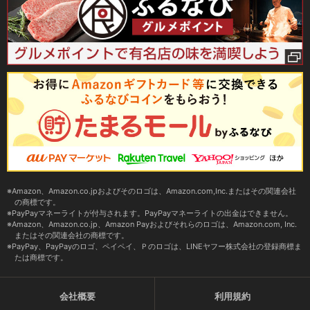
Amazon、Amazon.co.jpおよびそのロゴは、Amazon.com,Inc.またはその関連会社
の商標です。
PayPayマネーライトが付与されます。PayPayマネーライトの出金はできません。
Amazon、Amazon.co.jp、Amazon Payおよびそれらのロゴは、Amazon.com, Inc.
またはその関連会社の商標です。
PayPay、PayPayのロゴ、ペイペイ、Ｐのロゴは、LINEヤフー株式会社の登録商標ま
たは商標です。
会社概要
利用規約