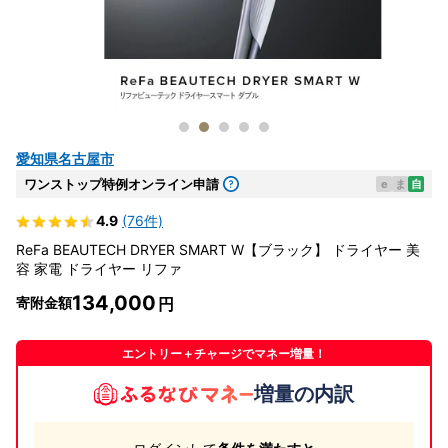
愛知県名古屋市
ワンストップ特例オンライン申請
e
ま
自
4.9
(76件)
ReFa BEAUTECH DRYER SMART W【ブラック】 ドライヤー 美
容 家電 ドライヤー リファ
134,000
寄附金額
エントリー＋チャージでマネー増量！
増量の内訳