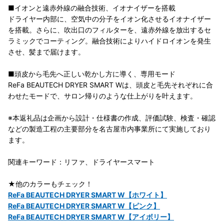
■イオンと遠赤外線の融合技術、イオナイザーを搭載
ドライヤー内部に、空気中の分子をイオン化させるイオナイザー
を搭載。さらに、吹出口のフィルターを、遠赤外線を放出するセ
ラミックでコーティング。融合技術によりハイドロイオンを発生
させ、髪まで届けます。
■頭皮から毛先へ正しい乾かし方に導く、専用モード
ReFa BEAUTECH DRYER SMART Wは、頭皮と毛先それぞれに合
わせたモードで、サロン帰りのような仕上がりを叶えます。
※本返礼品は企画から設計・仕様書の作成、評価試験、検査・確認
などの製造工程の主要部分を名古屋市内事業所にて実施しており
ます。
関連キーワード：リファ、ドライヤースマート
★他のカラーもチェック！
ReFa BEAUTECH DRYER SMART W【ホワイト】
ReFa BEAUTECH DRYER SMART W【ピンク】
ReFa BEAUTECH DRYER SMART W【アイボリー】