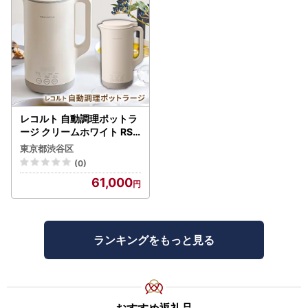
レコルト 自動調理ポットラ
ージ クリームホワイト RSY
-3(W) 【223022-1】
東京都渋谷区
(0)
61,000
ランキングをもっと見る