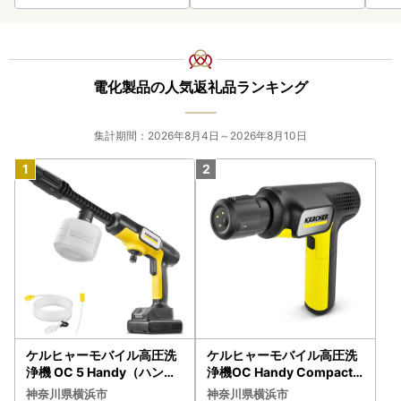
電化製品の人気返礼品ランキング
集計期間：2026年8月4日～2026年8月10日
ケルヒャーモバイル高圧洗
ケルヒャーモバイル高圧洗
浄機 OC 5 Handy（ハンデ
浄機OC Handy Compact
ィジェット） APV0006
（ハンディエア） APV000
神奈川県横浜市
神奈川県横浜市