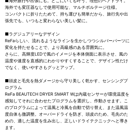
■海外旅行や出張にも。どこにいても叶う、理想のヘアドライ。
海外でも変圧器なしで使用可能な、マルチボルテージ仕様。
コンパクトに折りたためて、持ち運びも簡単だから、旅行先や出
張先でも、いつもと変わらない美しい髪に。
■ラグジュアリーなデザイン
ReFaらしい、流れるようなラインを生かしつつシルバーパーツに
変化を持たせることで、より高級感のある雰囲気に。
さらに、高輝度LEDで風のイメージを本体側面に表示させ、風の
温度や速度を直感的にわかりやすくすることで、デザイン性だけ
でなく、使いやすさもグッとアップ。
■頭皮と毛先を熱ダメージから守り美しく乾かす、センシングプ
ログラム
ReFa BEAUTECH DRYER SMART Wは内蔵センサーが環境温度を
感知してそれに合わせたプログラムを選択し、作動させます。こ
のプログラムによって温風と冷風を自動で切り替え、また温風温
度自体も微調整。オーバードライを防ぎ、頭皮のため、毛先のた
めの、適した温度を生み出し、正しいドライテクニックへと導き
ます。