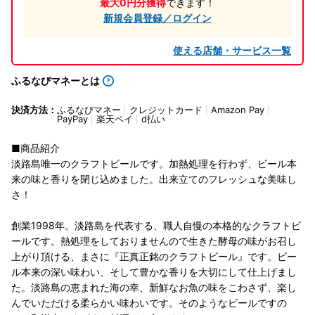
最大0円分獲得
できます！
新規会員登録／ログイン
使える店舗・サービス一覧
ふるなびマネーとは
決済方法：
ふるなびマネー
クレジットカード
Amazon Pay
PayPay
楽天ペイ
d払い
■商品紹介
淡路島唯一のクラフトビールです。加熱処理を行わず、ビール本
来の味と香りを閉じ込めました。出来立てのフレッシュな美味し
さ！
創業1998年。淡路島を代表する、職人自慢の本格的なクラフトビ
ールです。熱処理をしておりませんので生きた酵母の味がお召し
上がり頂ける、まさに『正真正銘のクラフトビール』です。ビー
ル本来の深い味わい、そして豊かな香りを大切にして仕上げまし
た。淡路島の恵まれた海の幸、新鮮なお魚の味をこわさず、楽し
んでいただける柔らかい味わいです。そのようなビールですの