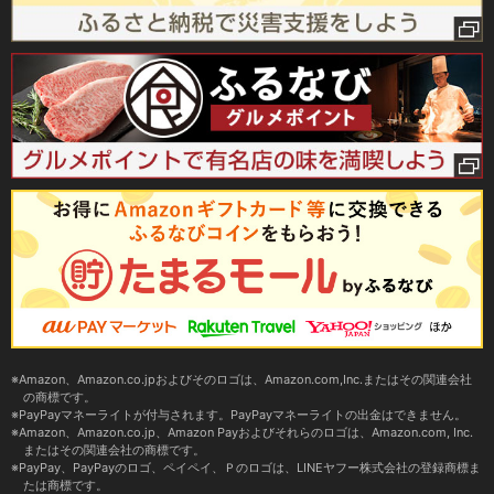
Amazon、Amazon.co.jpおよびそのロゴは、Amazon.com,Inc.またはその関連会社
の商標です。
PayPayマネーライトが付与されます。PayPayマネーライトの出金はできません。
Amazon、Amazon.co.jp、Amazon Payおよびそれらのロゴは、Amazon.com, Inc.
またはその関連会社の商標です。
PayPay、PayPayのロゴ、ペイペイ、Ｐのロゴは、LINEヤフー株式会社の登録商標ま
たは商標です。