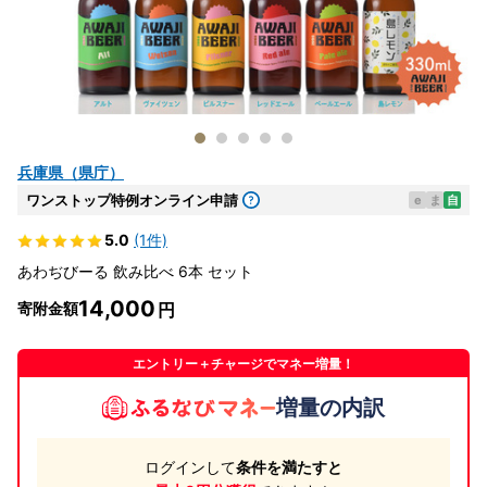
兵庫県（県庁）
ワンストップ特例オンライン申請
e
ま
自
5.0
(1件)
あわぢびーる 飲み比べ 6本 セット
14,000
寄附金額
エントリー＋チャージでマネー増量！
増量の内訳
ログインして
条件を満たすと