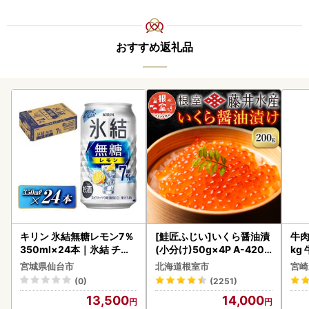
おすすめ返礼品
キリン 氷結無糖レモン7％
[鮭匠ふじい]いくら醤油漬
牛肉 宮崎牛 赤身＆霜降り
350ml×24本｜氷結 チュ
(小分け)50g×4P A-4209
kg
ーハイ 仙台市
5
kg
宮城県仙台市
北海道根室市
宮崎
(0)
(2251)
13,500
14,000