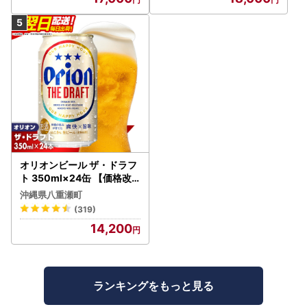
オリオンビール ザ・ドラフ
ト 350ml×24缶 【価格改
定YI】
沖縄県八重瀬町
(319)
14,200
ランキングをもっと見る