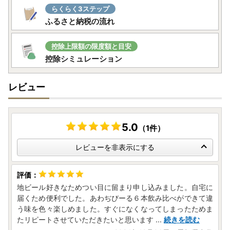
らくらく3ステップ
【休業期間中のお問い合わせについて】
ふるさと納税の流れ
休業日にいただいたメールでのお問い合わせは、翌営業日以
降に順次回答いたします。
控除上限額の限度額と目安
通常よりお時間をいただく場合がございますので、あらかじ
控除シミュレーション
めご了承ください。
レビュー
5.0
（1件）
レビューを非表示にする
地ビール好きなためつい目に留まり申し込みました。自宅に
届くため便利でした。あわぢびーる６本飲み比べができて違
う味を色々楽しめました。すぐになくなってしまったためま
たリピートさせていただきたいと思います
...
続きを読む