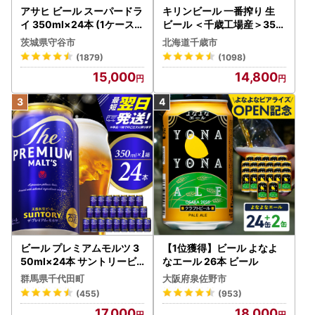
アサヒ ビール スーパードラ
キリンビール 一番搾り 生
イ 350ml×24本 (1ケース)
ビール ＜千歳工場産＞350
究極の辛口 ＜茨城工場＞ 缶
ml（24本）
茨城県守谷市
北海道千歳市
ビール Asahi superDRY お
(1879)
(1098)
酒
15,000
14,800
ビール プレミアムモルツ 3
【1位獲得】ビール よなよ
50ml×24本 サントリービ
なエール 26本 ビール
ール
群馬県千代田町
大阪府泉佐野市
(455)
(953)
17,000
18,000