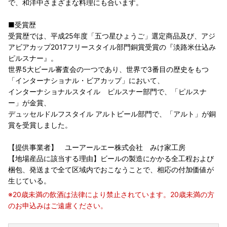
で、和洋中さまざまな料理にも合います。
■受賞歴
受賞歴では、平成25年度「五つ星ひょうご」選定商品及び、アジ
アビアカップ2017フリースタイル部門銅賞受賞の『淡路米仕込み
ピルスナー』。
世界5大ビール審査会の一つであり、世界で3番目の歴史をもつ
「インターナショナル・ビアカップ」において、
インターナショナルスタイル ピルスナー部門で、「ピルスナ
ー」が金賞、
デュッセルドルフスタイル アルトビール部門で、「アルト」が銅
賞を受賞しました。
【提供事業者】 ユーアールエー株式会社 みけ家工房
【地場産品に該当する理由】ビールの製造にかかる全工程および
梱包、発送まで全て区域内でおこなうことで、相応の付加価値が
生じている。
※20歳未満の飲酒は法律により禁止されています。20歳未満の方
のお申込みはご遠慮ください。