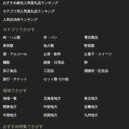
おすすめ総合人気返礼品ランキング
カテゴリ別人気返礼品ランキング
人気自治体ランキング
カテゴリでさがす
肉・ハム類
米・パン
電化製品
果実類
魚介類
野菜類
酒・アルコール
お茶・飲料
お菓子・スイーツ
麺類
雑貨・日用品
卵
加工食品
工芸品
感謝状・記念品
旅行・チケット
セット類 その他
地域でさがす
地域一覧
北海道地方
東北地方
関東地方
中部地方
近畿地方
中国地方
四国地方
九州地方
おすすめ特集でさがす