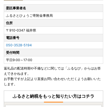
さいますようお願いいたします。
委託事業者名
※ご注意事項※
ふるさとひょうご寄附金事務局
兵庫県内に住民票登録がある方は、返礼品をお送りすること
は出来ませんのでご注意ください。
住所
〒910-0347
福井県
―――――――――――――――――――――――――――
―――
電話番号
【お盆期間中の配送・お問い合わせについてのお知らせ】
050-3528-5194
いつも兵庫県への温かいご寄附をいただき、誠にありがとう
受付時間
ございます。
お盆期間中の「返礼品の発送」および「お問い合わせ」につ
平日9:00～17:00
きまして、下記の通りご案内いたします。
返礼品の配送時期や不備などに関しては「ふるなび」からはお答
えできかねます。
■返礼品の配送休止期間： 8月8日（土）～ 8月16日（日）
お手数ですが上記より直接お問い合わせいただくようお願いいた
※一部の事業者では期間中も発送を行う場合がございます。
します。
■お問い合わせ（電話・メール）
お休み： 8/8（土）、8/9（日）、8/11（火・祝）、8/15
ふるさと納税をもっと知りたい方はコチラ
（土）、8/16（日）
通常対応： 8/10（月）、8/12（水）～ 8/14（金）