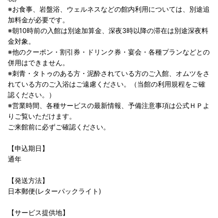
※お食事、岩盤浴、ウェルネスなどの館内利用については、別途追
加料金が必要です。
※朝10時前の入館は別途加算金、深夜3時以降の滞在は別途深夜料
金対象。
※他のクーポン・割引券・ドリンク券・宴会・各種プランなどとの
併用はできません。
※刺青・タトゥのある方・泥酔されている方のご入館、オムツをさ
れている方のご入浴はご遠慮ください。（当館の利用規程をご確
認ください。）
※営業時間、各種サービスの最新情報、予備注意事項は公式ＨＰよ
りご覧いただけます。
ご来館前に必ずご確認ください。
【申込期日】
通年
【発送方法】
日本郵便(レターパックライト)
【サービス提供地】