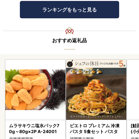
ランキングをもっと見る
おすすめ返礼品
ムラサキウニ塩水パック7
ピエトロ プレミアム 冷凍
[鮭
0g～80g×2P A-24001
パスタ 5食セット パスタ
(小
5