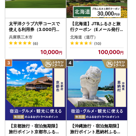
太平洋クラブ六甲コースで
【北海道】JTBふるさと旅
使える利用券（3.000円分
行クーポン（Eメール発行
）
）30,000円分 旅行 トラベ
兵庫県三木市
北海道（道庁）
ル 宿泊 人気 おすすめ JTB
(6)
(10)
W030T
10,000
100,000
【京都旅行・宿泊無期限】
【沖縄旅行・宿泊無期限】
旅行ポイント京都市ふるな
旅行ポイント恩納村ふるな