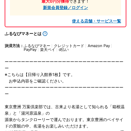
最大0円分獲得
できます！
新規会員登録／ログイン
使える店舗・サービス一覧
ふるなびマネーとは
決済方法：
ふるなびマネー
クレジットカード
Amazon Pay
PayPay
楽天ペイ
d払い
ーーーーーーーーーーーーーーーーーーーーーーーーーーーーー
ー
※こちらは【日帰り入館券1枚】です。
お申込内容をご確認ください。
ーーーーーーーーーーーーーーーーーーーーーーーーーーーーー
ー
東京豊洲 万葉倶楽部では、古来より名湯として知られる「箱根温
泉」と「湯河原温泉」の
源泉からタンクローリーで運んでおります。東京豊洲のベイサイ
ドの景観の中、名湯をお楽しみいただけます。