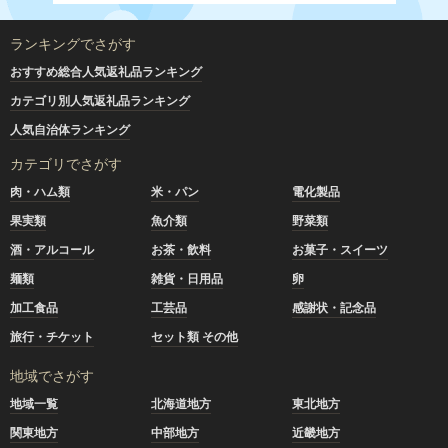
ランキングでさがす
おすすめ総合人気返礼品ランキング
カテゴリ別人気返礼品ランキング
人気自治体ランキング
カテゴリでさがす
肉・ハム類
米・パン
電化製品
果実類
魚介類
野菜類
酒・アルコール
お茶・飲料
お菓子・スイーツ
麺類
雑貨・日用品
卵
加工食品
工芸品
感謝状・記念品
旅行・チケット
セット類 その他
地域でさがす
地域一覧
北海道地方
東北地方
関東地方
中部地方
近畿地方