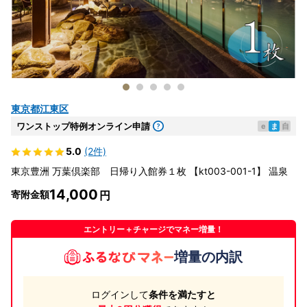
東京都江東区
ワンストップ特例オンライン申請
e
ま
自
5.0
(2件)
東京豊洲 万葉倶楽部 日帰り入館券１枚 【kt003-001-1】 温泉
14,000
寄附金額
エントリー＋チャージでマネー増量！
増量の内訳
ログインして
条件を満たすと