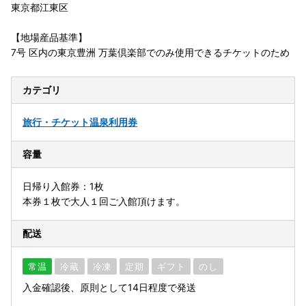
東京都江東区
【地場産品基準】
7号 区内の東京豊洲 万葉倶楽部でのみ使用できるチケットのため
カテゴリ
旅行・チケット
温泉利用券
容量
日帰り入館券：1枚
本券１枚で大人１回ご入館頂けます。
配送
常温
冷蔵
冷凍
定期
ギフト
のし
入金確認後、原則として14日程度で発送