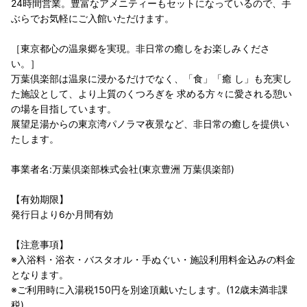
24時間営業。豊富なアメニティーもセットになっているので、手
ぶらでお気軽にご入館いただけます。
［東京都心の温泉郷を実現。非日常の癒しをお楽しみくださ
い。］
万葉倶楽部は温泉に浸かるだけでなく、「食」「癒 し」も充実し
た施設として、より上質のくつろぎを 求める方々に愛される憩い
の場を目指しています。
展望足湯からの東京湾パノラマ夜景など、非日常の癒しを提供い
たします。
事業者名:万葉倶楽部株式会社(東京豊洲 万葉倶楽部)
【有効期限】
発行日より6か月間有効
【注意事項】
※入浴料・浴衣・バスタオル・手ぬぐい・施設利用料金込みの料金
となります。
※ご利用時に入湯税150円を別途頂戴いたします。(12歳未満非課
税)