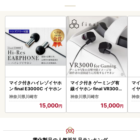
マイク付きハイレゾイヤホ
マイク付き ゲーミング有
マ
ン final E3000C イヤホン
線イヤホン final VR3000
イヤホ
for Gaming イヤホン
Ga
神奈川県川崎市
神奈川県川崎市
神奈
15,000
15,000
電化製品の人気返礼品ランキング