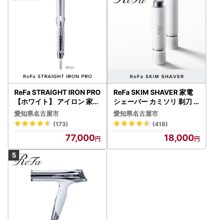
ReFa STRAIGHT IRON PRO
ReFa SKIM SHAVER 家電
【ホワイト】 アイロン 家電
シェーバー カミソリ 剃刀
美容 リファ アイロン
シェーバー
愛知県名古屋市
愛知県名古屋市
(173)
(418)
77,000
18,000