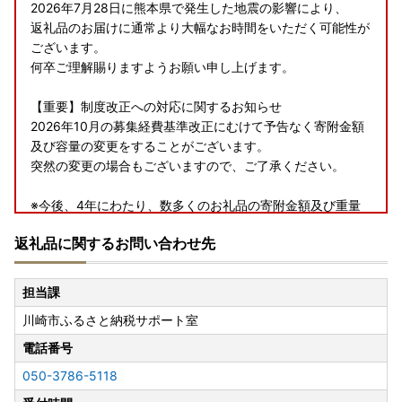
2026年7月28日に熊本県で発生した地震の影響により、
返礼品のお届けに通常より大幅なお時間をいただく可能性が
ございます。
何卒ご理解賜りますようお願い申し上げます。
【重要】制度改正への対応に関するお知らせ
2026年10月の募集経費基準改正にむけて予告なく寄附金額
及び容量の変更をすることがございます。
突然の変更の場合もございますので、ご了承ください。
※今後、4年にわたり、数多くのお礼品の寄附金額及び重量
の見直しが続くことや、
返礼品に関するお問い合わせ先
スタッフに限りがあることから、あらかじめ変更内容をお
伝えすることが難しくなりました。
ルールに基づいたふるさと納税の運用に資するため何卒ご
担当課
容赦賜り、
川崎市ふるさと納税サポート室
引き続き神奈川県川崎市の応援をよろしくお願いいたしま
す。
電話番号
050-3786-5118