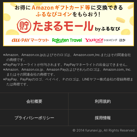
Amazon、Amazon.co.jpおよびそのロゴは、Amazon.com,Inc.またはその関連会社
の商標です。
PayPayマネーライトが付与されます。PayPayマネーライトの出金はできません。
Amazon、Amazon.co.jp、Amazon Payおよびそれらのロゴは、Amazon.com, Inc.
またはその関連会社の商標です。
PayPay、PayPayのロゴ、ペイペイ、Ｐのロゴは、LINEヤフー株式会社の登録商標ま
たは商標です。
会社概要
利用規約
プライバシーポリシー
採用情報
© 2014 furunavi.jp, All Rights Reserved.