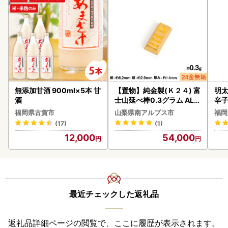
無添加甘酒 900ml×5本 甘
【置物】純金製(Ｋ２４) 富
明太
酒
士山延べ棒0.3グラム ALP
辛
BK193
福岡県古賀市
山梨県南アルプス市
福岡
(17)
(1)
12,000
54,000
最近チェックした返礼品
返礼品詳細ページの閲覧で、ここに履歴が表示されます。