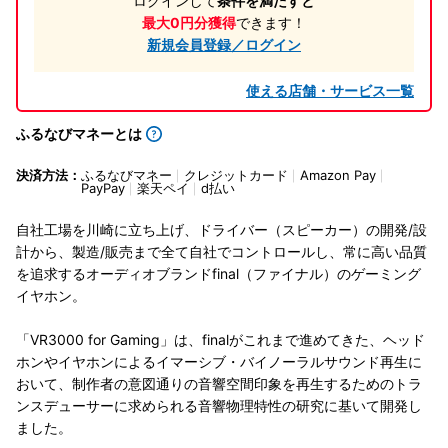
ログインして
条件を満たすと
最大0円分獲得
できます！
新規会員登録／ログイン
使える店舗・サービス一覧
ふるなびマネーとは
決済方法：
ふるなびマネー
クレジットカード
Amazon Pay
PayPay
楽天ペイ
d払い
自社工場を川崎に立ち上げ、ドライバー（スピーカー）の開発/設
計から、製造/販売まで全て自社でコントロールし、常に高い品質
を追求するオーディオブランドfinal（ファイナル）のゲーミング
イヤホン。
「VR3000 for Gaming」は、finalがこれまで進めてきた、ヘッド
ホンやイヤホンによるイマーシブ・バイノーラルサウンド再生に
おいて、制作者の意図通りの音響空間印象を再生するためのトラ
ンスデューサーに求められる音響物理特性の研究に基いて開発し
ました。