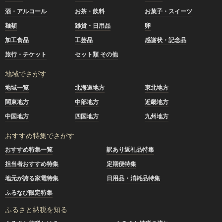
酒・アルコール
お茶・飲料
お菓子・スイーツ
麺類
雑貨・日用品
卵
加工食品
工芸品
感謝状・記念品
旅行・チケット
セット類 その他
地域でさがす
地域一覧
北海道地方
東北地方
関東地方
中部地方
近畿地方
中国地方
四国地方
九州地方
おすすめ特集でさがす
おすすめ特集一覧
訳あり返礼品特集
担当者おすすめ特集
定期便特集
地元が誇る家電特集
日用品・消耗品特集
ふるなび限定特集
ふるさと納税を知る