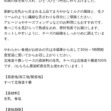
伝統の技を取り入れ、ひとつひとつ丹念に作り上げました。
新鮮な生乳から生まれる上品でまろやかなミルクの風味と、生ク
リームのように繊細な舌ざわりを存分にご堪能ください。
アヒージョやチーズフォンデュなどのお料理にもおすすめです。
食べごろを見計らって熟成を止め、密封包装でお届けします。
カットしやすいように、チーズの組織をしっかりめに調えていま
す。
やわらかい食感がお好みの方は冷蔵庫から出して30分～1時間程
度室温に置いてからお召し上がりください。
北海道十勝シリーズの原材料の生乳、チーズは北海道十勝産100%
です。(もちろん鹿追町産生乳も使われています。)
【原産地/加工地/製造地】
すべて北海道十勝
【原材料】
生乳、食塩
【賞味期限】