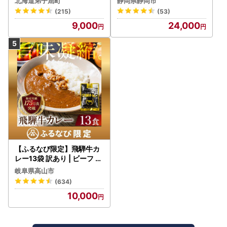
北海道弟子屈町
静岡県静岡市
野菜 常温保存
(215)
(53)
9,000
24,000
【ふるなび限定】飛騨牛カ
レー13袋 訳あり | ビーフ レ
トルト 訳あり DC006-CP
岐阜県高山市
01 FN-Limited-VO
(634)
10,000