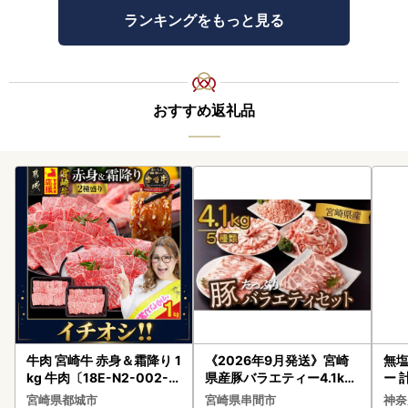
ランキングをもっと見る
おすすめ返礼品
牛肉 宮崎牛 赤身＆霜降り 1
《2026年9月発送》宮崎
無塩
kg 牛肉〔18E-N2-002-1
県産豚バラエティー4.1kg
ー 
kg-S4A6-CF〕
セット_K033-057-2609
】
宮崎県都城市
宮崎県串間市
神奈