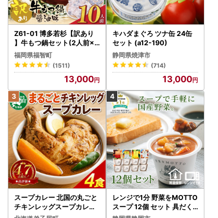
Z61-01 博多若杉【訳あり
キハダまぐろ ツナ缶 24缶
】牛もつ鍋セット(2人前×5
セット (a12-190)
) 10人前 もつ鍋
福岡県福智町
静岡県焼津市
(1511)
(714)
13,000
13,000
スープカレー 北国の丸ごと
レンジで1分 野菜をMOTTO
チキンレッグスープカレー
スープ 12個 セット 具だく
4個 3739
さんスープ 朝食 惣菜 国産