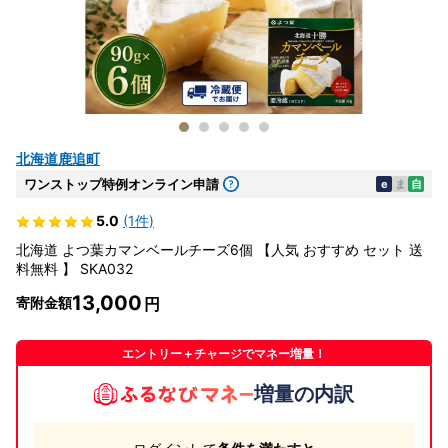
北海道鹿追町
ワンストップ特例オンライン申請
e
ま
自
5.0
(1件)
北海道 よつ葉カマンベールチーズ6個 【人気 おすすめ セット 送
料無料 】 SKA032
13,000
寄附金額
エントリー＋チャージでマネー増量！
増量の内訳