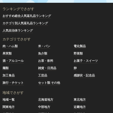
ランキングでさがす
おすすめ総合人気返礼品ランキング
カテゴリ別人気返礼品ランキング
人気自治体ランキング
カテゴリでさがす
肉・ハム類
米・パン
電化製品
果実類
魚介類
野菜類
酒・アルコール
お茶・飲料
お菓子・スイーツ
麺類
雑貨・日用品
卵
加工食品
工芸品
感謝状・記念品
旅行・チケット
セット類 その他
地域でさがす
地域一覧
北海道地方
東北地方
関東地方
中部地方
近畿地方