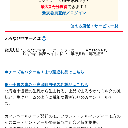
ログインして
条件を満たすと
最大0円分獲得
できます！
新規会員登録／ログイン
使える店舗・サービス一覧
ふるなびマネーとは
決済方法：
ふるなびマネー
クレジットカード
Amazon Pay
PayPay
楽天ペイ
d払い
銀行振込
郵便振替
●チーズもバターも！よつ葉返礼品はこちら
●～十勝の恵み～鹿追町自慢の乳製品はこちら
北海道十勝産の生乳から生まれる、上品でまろやかなミルクの風
味と、生クリームのように繊細な舌ざわりのカマンベールチー
ズ。
カマンベールチーズ発祥の地、フランス・ノルマンディー地方の
イズニー・サン・メール酪農業協同組合と技術提携。