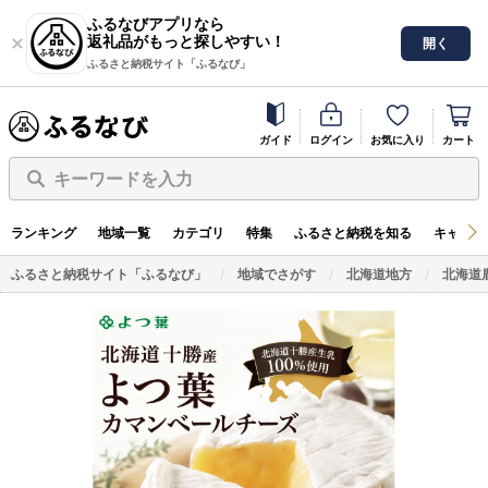
ふるなびアプリなら
返礼品がもっと探しやすい！
開く
ふるさと納税サイト「ふるなび」
ガイド
ログイン
お気に入り
カート
キーワードを入力
ランキング
地域一覧
カテゴリ
特集
ふるさと納税を知る
キャンペ
ふるさと納税サイト「ふるなび」
地域でさがす
北海道地方
北海道