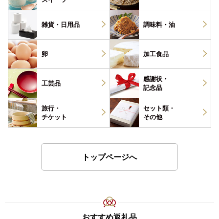
雑貨・
日用品
調味料・
油
卵
加工食品
感謝状・
工芸品
記念品
旅行・
セット類・
チケット
その他
トップページへ
おすすめ返礼品