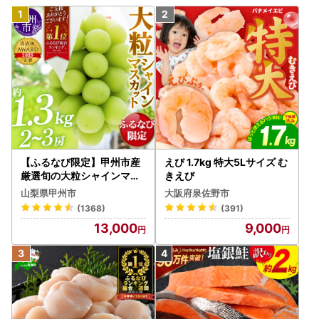
【ふるなび限定】甲州市産
えび 1.7kg 特大5Lサイズ む
厳選旬の大粒シャインマス
きえび
カット 約1.3kg 2～3房【2
山梨県甲州市
大阪府泉佐野市
026年発送】（MG）B12-
(1368)
(391)
472 FN-Limited-VO シャ
13,000
9,000
インマスカット フルーツ