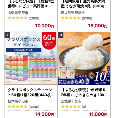
【ふるなび限定】【総合1位
【期間限定】鹿児島県大隅
獲得!! レビュー高評価★】
産 うなぎ蒲焼 4尾（600g
〈2026年度配送分〉山梨
） KN007-004-04-cp18
山梨県甲府市
鹿児島県鹿屋市
県産 シャインマスカット 2
うなぎ 鰻 魚 惣菜 総菜
(2009)
(5765)
～3房（1.0kg以上）シャイ
10,000
18,000
ン フルーツ FN-Limited-S
P
クラリスボックスティッシ
【ふるなび限定】米 精米 R
ュ60箱(1箱220組(440枚))
7年産 にじのきらめき 10kg
(5個入り×12セット)【配送
10月 FN-Limited-PR
栃木県小山市
茨城県下妻市
不可地域：離島・沖縄県】
(3240)
(3)
【1256759】
14,000
11,000