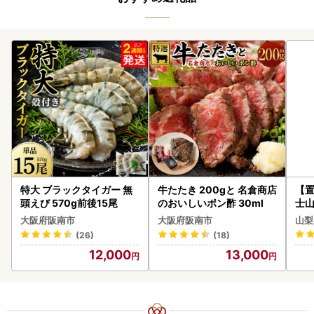
特大 ブラックタイガー 無
牛たたき 200gと 名倉商店
【置
頭えび 570g前後15尾
のおいしいポン酢 30ml
士山
180
大阪府阪南市
大阪府阪南市
山梨
(26)
(18)
12,000
13,000