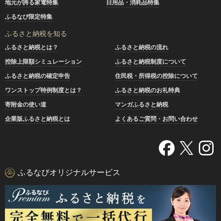
地元が誇る家電特集
日用品・消耗品特集
ふるなび限定特集
ふるさと納税を知る
ふるさと納税とは？
ふるさと納税の流れ
控除上限額シミュレーション
ふるさと納税制度について
ふるさと納税の確定申告
住民税・所得税の控除について
ワンストップ特例制度とは？
ふるさと納税のお礼特典
寄附金の使い道
マンガふるさと納税
企業版ふるさと納税とは
よくあるご質問・お問い合わせ
ふるなびオリジナルサービス