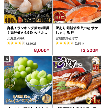
御礼！ランキング第1位獲得
訳あり 銀鮭切身 約2kg サケ
！高評価★4.9 訳あり ホタ
しゃけ 魚 鮭
テ 400g（ほたて 帆立 貝柱
北海道別海町
宮城県気仙沼市
冷凍 ）
(2892)
(2511)
8,000
12,500