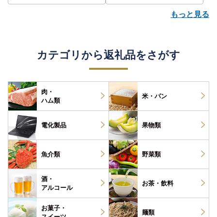
もっと見る
カテゴリから返礼品をさがす
肉・
米・パン
ハム類
電化製品
果物類
魚介類
野菜類
酒・
お茶・
飲料
アルコール
お菓子・
麺類
スイーツ