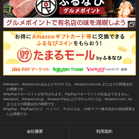
Amazon、Amazon.co.jpおよびそのロゴは、Amazon.com,Inc.またはその関連会社
の商標です。
PayPayマネーライトが付与されます。PayPayマネーライトの出金はできません。
Amazon、Amazon.co.jp、Amazon Payおよびそれらのロゴは、Amazon.com, Inc.
またはその関連会社の商標です。
PayPay、PayPayのロゴ、ペイペイ、Ｐのロゴは、LINEヤフー株式会社の登録商標ま
たは商標です。
会社概要
利用規約