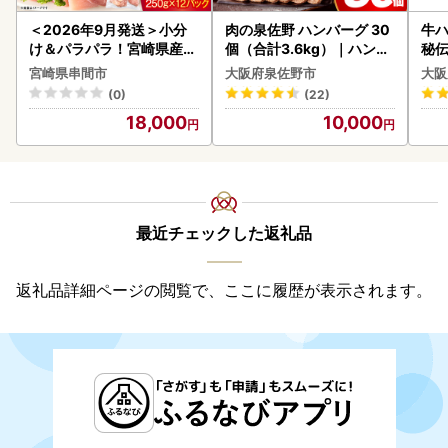
＜2026年9月発送＞小分
肉の泉佐野 ハンバーグ 30
牛ハ
け＆パラパラ！宮崎県産鶏
個（合計3.6kg）｜ハンバ
秘伝
ももカット合計3kg_K043
ーグ 訳あり 黒毛和牛×なに
焼肉
宮崎県串間市
大阪府泉佐野市
大阪
-009-2609
わポーク
(0)
(22)
18,000
10,000
最近チェックした返礼品
返礼品詳細ページの閲覧で、ここに履歴が表示されます。