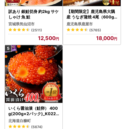
訳あり 銀鮭切身 約2kg サケ
【期間限定】鹿児島県大隅
しゃけ 魚 鮭
産 うなぎ蒲焼 4尾（600g
） KN007-004-04-cp18
宮城県気仙沼市
鹿児島県鹿屋市
うなぎ 鰻 魚 惣菜 総菜
(2511)
(5765)
12,500
18,000
いくら醤油漬（鮭卵） 400
g(200g×2パック)_K022-
1676
北海道白糠町
(5674)