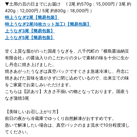
▼土用の丑の日までにお届け ( 2尾 約570g：15,000円 / 3尾 約
420g：12,000円 / 5尾 約800g：18,000円 ）
特上うなぎ2尾【簡易包装】
特上うなぎ2尾(6枚カット加工)【簡易包装】
上うなぎ3尾【簡易包装】
上うなぎ5尾【簡易包装】
甘く上質な脂がのった国産うなぎを、八千代町の『横島醤油納豆
有限会社』の醤油入りのこだわりのタレで素材の味を十分に生か
し丹念に焼き上げました。
焼きあがったうなぎは真空パックですぐさま急速冷凍し、丹念に
焼きあげた旨味を逃がさずに閉じ込めているので、出来立ての味
をご家庭でお楽しみいただけます。
こちらは【訳あり】大きさ不揃いの物となっております。国産う
なぎ蒲焼3尾
【美味しいお召し上がり方】
前日の夜から冷蔵庫でゆっくり自然解凍がおすすめです。
急いで解凍したい場合は、真空パックのまま流水で10分程度浸し
てください。