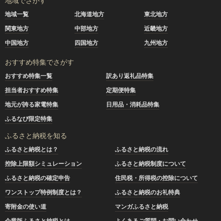
地域でさがす
地域一覧
北海道地方
東北地方
関東地方
中部地方
近畿地方
中国地方
四国地方
九州地方
おすすめ特集でさがす
おすすめ特集一覧
訳あり返礼品特集
担当者おすすめ特集
定期便特集
地元が誇る家電特集
日用品・消耗品特集
ふるなび限定特集
ふるさと納税を知る
ふるさと納税とは？
ふるさと納税の流れ
控除上限額シミュレーション
ふるさと納税制度について
ふるさと納税の確定申告
住民税・所得税の控除について
ワンストップ特例制度とは？
ふるさと納税のお礼特典
寄附金の使い道
マンガふるさと納税
企業版ふるさと納税とは
よくあるご質問・お問い合わせ