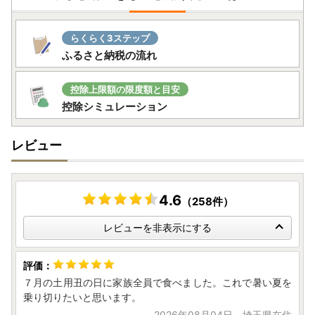
います。
ご連絡先：furusato@yachiyotown.com
らくらく3ステップ
●お寄せいただいた個人情報は、八千代町が寄附金の受付及
ふるさと納税の流れ
び入金に係る確認・連絡等に利用するものであり、それ以外
の目的で使用するものではありません。
控除上限額の限度額と目安
控除シミュレーション
●寄附者情報の”寄附者名”と”住所”には住民票にご登録の内
容をご記入ください。内容が異なる場合は寄附控除対象にな
レビュー
らない可能性がありますのでご注意ください。
●寄附のキャンセル、返礼品の変更・返品はできません。
また、寄附者様の都合により返礼品がお届けできない場合、
4.6
（258件）
返礼品の再送はいたしかねます。
住民票が八千代町にある方は、返礼品の送付対象になりませ
レビューを非表示にする
んので、あらかじめご了承ください。
７月の土用丑の日に家族全員で食べました。これで暑い夏を
乗り切りたいと思います。
2026年08月04日 埼玉県在住