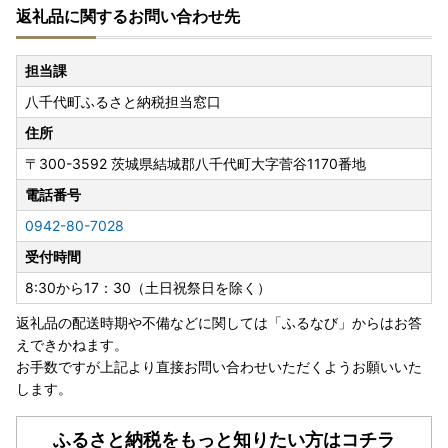
返礼品に関するお問い合わせ先
送）する場合にかかる運賃は
ご贈答用の場合でも受取人様でのご負担となります。お申し
込み時のお届け先住所入力につきましては十分にご注意くだ
担当課
さい。
八千代町ふるさと納税担当窓口
詳細は、下記URLヤマト運輸株式会社の運賃収受の開始につ
いてご確認ください。
住所
https://www.yamato-hd.co.jp/important/info_230417_2.ht
〒300-3592
茨城県結城郡八千代町大字菅谷1170番地
ml
配送手配開始後にご連絡をいただいた場合、窓口での住所変
電話番号
更はいたしかねますので、お早めにご連絡下さい。
0942-80-7028
受付時間
●お受け取り後は、すぐに状態をご確認ください。
万全を期して返礼品をお届けしていますが、万が一、不備等
8:30から17：30（土日祝祭日を除く）
があった場合は返礼品受け取り時に、写真（画像）を添付の
返礼品の配送時期や不備などに関しては「ふるなび」からはお答
うえ電子メールにてご連絡ください。
えできかねます。
日数が経ったものに関しましては対応いたしかねますので、
お手数ですが上記より直接お問い合わせいただくようお願いいた
ご了承ください。
します。
また、不備等があった返礼品は食べたり、飲んだり、捨てた
りせず、対応が決まるまで保管をお願いします。
保管されてない場合、代替品での対応等が難しい場合がござ
ふるさと納税をもっと知りたい方はコチラ