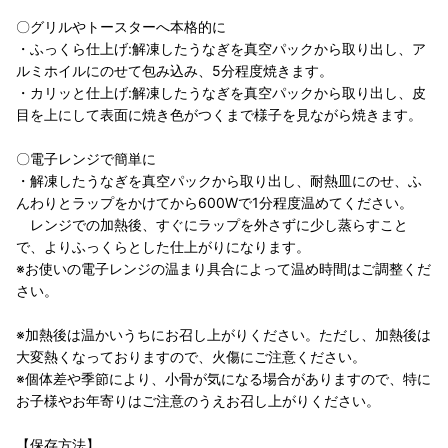
〇グリルやトースターへ本格的に
・ふっくら仕上げ:解凍したうなぎを真空パックから取り出し、ア
ルミホイルにのせて包み込み、5分程度焼きます。
・カリッと仕上げ:解凍したうなぎを真空パックから取り出し、皮
目を上にして表面に焼き色がつくまで様子を見ながら焼きます。
〇電子レンジで簡単に
・解凍したうなぎを真空パックから取り出し、耐熱皿にのせ、ふ
んわりとラップをかけてから600Wで1分程度温めてください。
レンジでの加熱後、すぐにラップを外さずに少し蒸らすこと
で、よりふっくらとした仕上がりになります。
※お使いの電子レンジの温まり具合によって温め時間はご調整くだ
さい。
※加熱後は温かいうちにお召し上がりください。ただし、加熱後は
大変熱くなっておりますので、火傷にご注意ください。
※個体差や季節により、小骨が気になる場合がありますので、特に
お子様やお年寄りはご注意のうえお召し上がりください。
【保存方法】