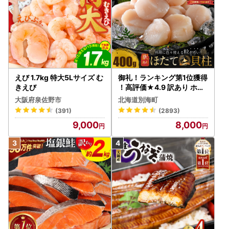
えび 1.7kg 特大5Lサイズ む
御礼！ランキング第1位獲得
きえび
！高評価★4.9 訳あり ホタ
テ 400g（ほたて 帆立 貝柱
大阪府泉佐野市
北海道別海町
冷凍 ）
(391)
(2893)
9,000
8,000