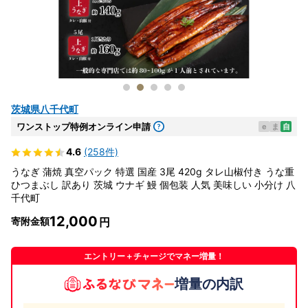
茨城県八千代町
ワンストップ特例オンライン申請
e
ま
自
4.6
(258件)
うなぎ 蒲焼 真空パック 特選 国産 3尾 420g タレ山椒付き うな重
ひつまぶし 訳あり 茨城 ウナギ 鰻 個包装 人気 美味しい 小分け 八
千代町
12,000
寄附金額
エントリー＋チャージでマネー増量！
増量の内訳