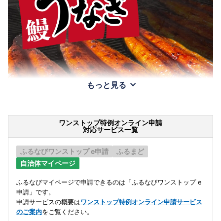
もっと見る
ワンストップ特例オンライン申請
対応サービス一覧
ふるなびワンストップ e申請
ふるまど
自治体マイページ
ふるなびマイページで申請できるのは「ふるなびワンストップ e
申請」です。
申請サービスの概要は
ワンストップ特例オンライン申請サービス
のご案内
をご覧ください。