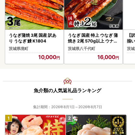
うなぎ蒲焼 3尾 国産 訳あ
うなぎ 国産 特上 ウなぎ 蒲
【訳
り うなぎ 鰻 K1804
焼き 2尾 570g以上 ウナギ
揃い
化粧箱
き 5
茨城県境町
茨城県八千代町
茨城
10,000
16,000
魚介類の人気返礼品ランキング
集計期間：2026年8月1日～2026年8月7日