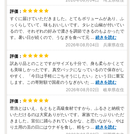
すぐに届けていただきました。とてもボリュームがあり、ふ
っくらしていて、味もおいしいです。タレと山椒が付いてい
るので、それぞれの好みで濃さを調節できるのもよかったで
す。暑い日が続くので、うなぎを食べて元
...
続きを読む
2026年08月04日 兵庫県在住
訳あり品とのことですがサイズも十分で、身も柔らかくとて
も美味しかったです。真空パックになっているので保存がし
やすく、「今日は手軽にごちそうにしたい」という日に重宝
します。この寄附額で国産のうなぎがいた
...
続きを読む
2026年08月02日 岐阜県在住
豊漁とはいえ、もともと高級食材ですから、ふるさと納税で
いただけるのは大変ありがたいです。家族でたっぷりいただ
きました。宣伝に踊らされているかな、と思いながら、やは
り土用の丑の日にはウナギを食し、精をつ
...
続きを読む