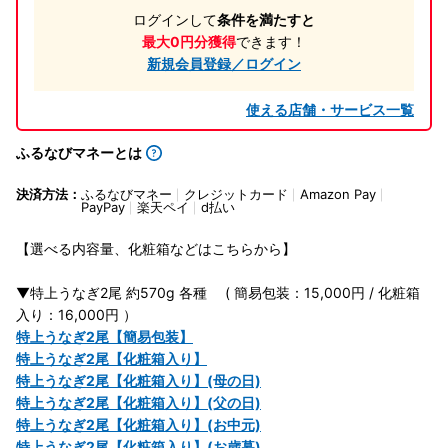
ログインして
条件を満たすと
最大0円分獲得
できます！
新規会員登録／ログイン
使える店舗・サービス一覧
ふるなびマネーとは
決済方法：
ふるなびマネー
クレジットカード
Amazon Pay
PayPay
楽天ペイ
d払い
【選べる内容量、化粧箱などはこちらから】
▼特上うなぎ2尾 約570g 各種 ( 簡易包装：15,000円 / 化粧箱
入り：16,000円 ）
特上うなぎ2尾【簡易包装】
特上うなぎ2尾【化粧箱入り】
特上うなぎ2尾【化粧箱入り】(母の日)
特上うなぎ2尾【化粧箱入り】(父の日)
特上うなぎ2尾【化粧箱入り】(お中元)
特上うなぎ2尾【化粧箱入り】(お歳暮)