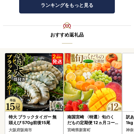
ランキングをもっと見る
おすすめ返礼品
特大 ブラックタイガー 無
南国宮崎 〈特選〉旬のく
訳あ
頭えび 570g前後15尾
だもの定期便 12ヵ月コー
1k
ス【F84-25】
大阪府阪南市
宮崎県新富町
神奈