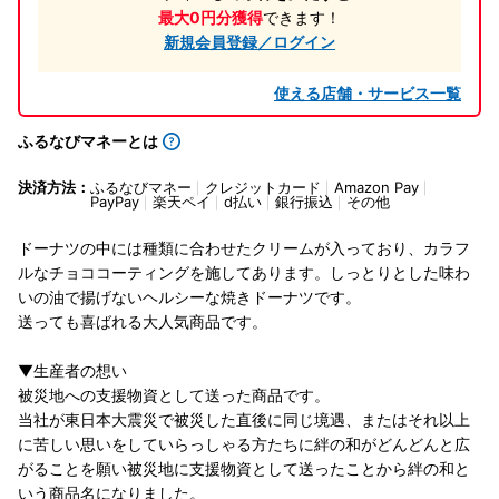
最大0円分獲得
できます！
新規会員登録／ログイン
使える店舗・サービス一覧
ふるなびマネーとは
決済方法：
ふるなびマネー
クレジットカード
Amazon Pay
PayPay
楽天ペイ
d払い
銀行振込
その他
ドーナツの中には種類に合わせたクリームが入っており、カラフ
ルなチョココーティングを施してあります。しっとりとした味わ
いの油で揚げないヘルシーな焼きドーナツです。
送っても喜ばれる大人気商品です。
▼生産者の想い
被災地への支援物資として送った商品です。
当社が東日本大震災で被災した直後に同じ境遇、またはそれ以上
に苦しい思いをしていらっしゃる方たちに絆の和がどんどんと広
がることを願い被災地に支援物資として送ったことから絆の和と
いう商品名になりました。