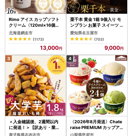
Rimo アイス カップソフト
栗千本 黄金 1箱 9個入り モ
クリーム〈120ml×16個〉
ンブラン お菓子 スイーツ
ABA002 | アイス
デザート モンブラン 人気
北海道網走市
愛知県名古屋市
(1173)
(703)
13,000
9,000
＜入金確認後、2週間以内
〈2026年8月発送〉Chate
に発送！＞【訳あり・業務
raise PREMIUM カップア
用】薩摩おいも棒セット 計
イス 詰合せ 4種 24個 アイ
鹿児島県志布志市
山梨県甲府市