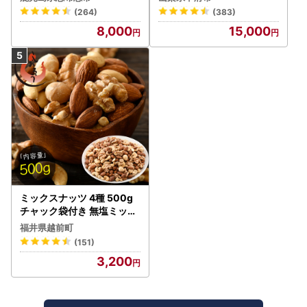
1.8kg(900g×2袋) p8-142
ス
(264)
(383)
-2w
8,000
15,000
ミックスナッツ 4種 500g
チャック袋付き 無塩ミック
スナッツ！ [e70-a021]
福井県越前町
(151)
3,200