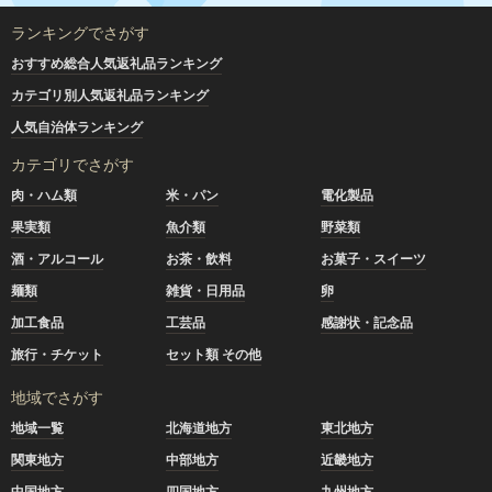
ランキングでさがす
おすすめ総合人気返礼品ランキング
カテゴリ別人気返礼品ランキング
人気自治体ランキング
カテゴリでさがす
肉・ハム類
米・パン
電化製品
果実類
魚介類
野菜類
酒・アルコール
お茶・飲料
お菓子・スイーツ
麺類
雑貨・日用品
卵
加工食品
工芸品
感謝状・記念品
旅行・チケット
セット類 その他
地域でさがす
地域一覧
北海道地方
東北地方
関東地方
中部地方
近畿地方
中国地方
四国地方
九州地方