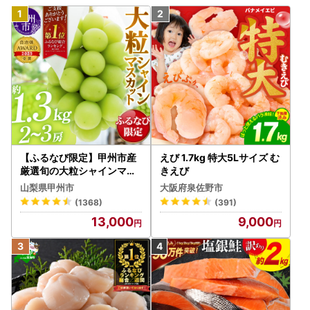
【ふるなび限定】甲州市産
えび 1.7kg 特大5Lサイズ む
厳選旬の大粒シャインマス
きえび
カット 約1.3kg 2～3房【2
山梨県甲州市
大阪府泉佐野市
026年発送】（MG）B12-
(1368)
(391)
472 FN-Limited-VO シャ
13,000
9,000
インマスカット フルーツ