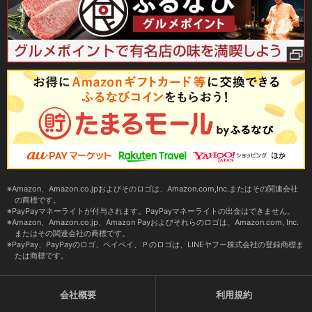
Amazon、Amazon.co.jpおよびそのロゴは、Amazon.com,Inc.またはその関連会社
の商標です。
PayPayマネーライトが付与されます。PayPayマネーライトの出金はできません。
Amazon、Amazon.co.jp、Amazon Payおよびそれらのロゴは、Amazon.com, Inc.
またはその関連会社の商標です。
PayPay、PayPayのロゴ、ペイペイ、Ｐのロゴは、LINEヤフー株式会社の登録商標ま
たは商標です。
会社概要
利用規約