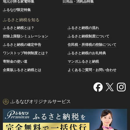
地元が誇る家電特集
日用品・消耗品特集
ふるなび限定特集
ふるさと納税を知る
ふるさと納税とは？
ふるさと納税の流れ
控除上限額シミュレーション
ふるさと納税制度について
ふるさと納税の確定申告
住民税・所得税の控除について
ワンストップ特例制度とは？
ふるさと納税のお礼特典
寄附金の使い道
マンガふるさと納税
企業版ふるさと納税とは
よくあるご質問・お問い合わせ
ふるなびオリジナルサービス