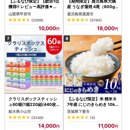
【ふるなび限定】【総合1位
【期間限定】鹿児島県大隅
獲得!! レビュー高評価★】
産 うなぎ蒲焼 4尾（600g
〈2026年度配送分〉山梨
） KN007-004-04-cp18
山梨県甲府市
鹿児島県鹿屋市
県産 シャインマスカット 2
うなぎ 鰻 魚 惣菜 総菜
(2009)
(5765)
～3房（1.0kg以上）シャイ
10,000
18,000
ン フルーツ FN-Limited-S
P
クラリスボックスティッシ
【ふるなび限定】米 精米 R
ュ60箱(1箱220組(440枚))
7年産 にじのきらめき 10kg
(5個入り×12セット)【配送
10月 FN-Limited-PR
栃木県小山市
茨城県下妻市
不可地域：離島・沖縄県】
(3240)
(3)
【1256759】
14,000
11,000