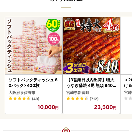
ソフトパックティッシュ 6
【3営業日以内出荷】特大
＜2
0パック×400枚
うなぎ蒲焼 4尾 無頭 840g
け
以上 C388-840-3D
もも
大阪府泉佐野市
宮崎県新富町
宮崎
-00
(49)
(712)
10,000
23,500