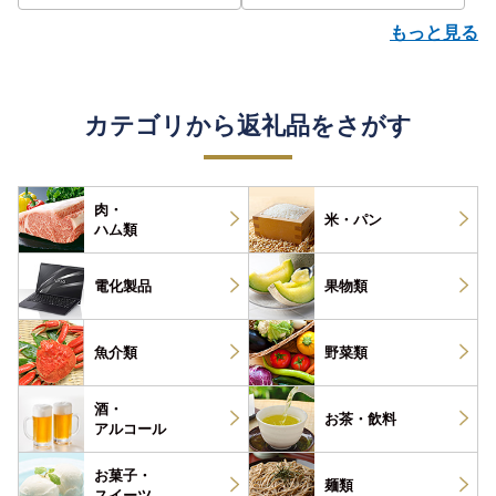
もっと見る
カテゴリから返礼品をさがす
肉・
米・パン
ハム類
電化製品
果物類
魚介類
野菜類
酒・
お茶・
飲料
アルコール
お菓子・
麺類
スイーツ