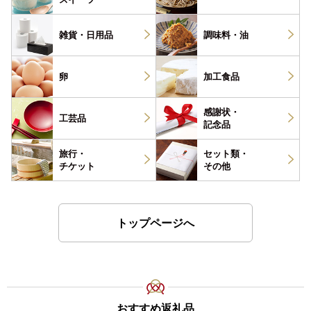
雑貨・
日用品
調味料・
油
卵
加工食品
感謝状・
工芸品
記念品
旅行・
セット類・
チケット
その他
トップページへ
おすすめ返礼品