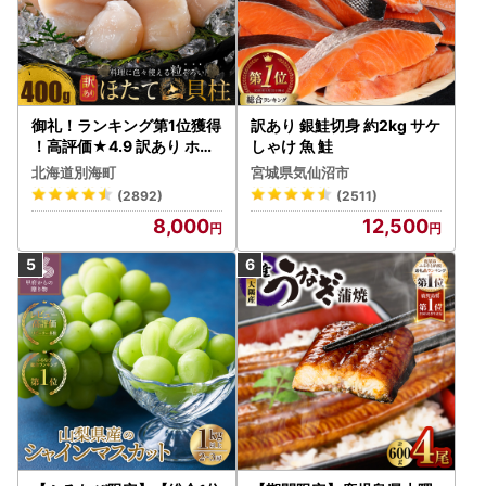
御礼！ランキング第1位獲得
訳あり 銀鮭切身 約2kg サケ
！高評価★4.9 訳あり ホタ
しゃけ 魚 鮭
テ 400g（ほたて 帆立 貝柱
北海道別海町
宮城県気仙沼市
冷凍 ）
(2892)
(2511)
8,000
12,500