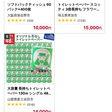
ソフトパックティッシュ 60
トイレットペーパー スコッ
パック×400枚
ティ 3倍長持ち フラワーパ
ック 4ロール×6P
大阪府泉佐野市
埼玉県草加市
(50)
(728)
10,000
15,000
大容量 長持ちトイレットペ
ーパー 130m シングル 48R
芯なし 3倍巻 トイレット
山梨県富士吉田市
(516)
14,000