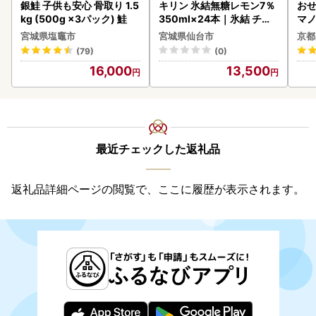
銀鮭 子供も安心 骨取り 1.5
キリン 氷結無糖レモン7％
おせ
kg (500g ×3パック) 鮭
350ml×24本｜氷結 チュ
マノ
ーハイ 仙台市
宮城県塩竈市
宮城県仙台市
京都
(79)
(0)
16,000
13,500
最近チェックした返礼品
返礼品詳細ページの閲覧で、ここに履歴が表示されます。