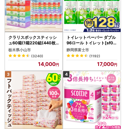
クラリスボックスティッシ
トイレットペーパー ダブル
ュ60箱(1箱220組(440枚))
96ロール トイレット[sf00
(5個入り×12セット)【配送
1-012]
栃木県小山市
静岡県富士市
不可地域：離島・沖縄県】
(3240)
(1192)
【1256759】
14,000
17,000