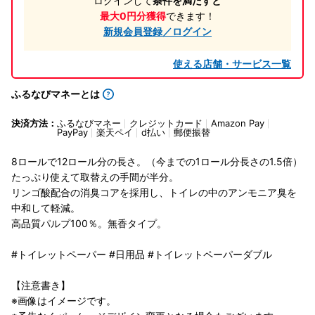
ログインして
条件を満たすと
最大0円分獲得
できます！
新規会員登録／ログイン
使える店舗・サービス一覧
ふるなびマネーとは
決済方法：
ふるなびマネー
クレジットカード
Amazon Pay
PayPay
楽天ペイ
d払い
郵便振替
8ロールで12ロール分の長さ。（今までの1ロール分長さの1.5倍）
たっぷり使えて取替えの手間が半分。
リンゴ酸配合の消臭コアを採用し、トイレの中のアンモニア臭を
中和して軽減。
高品質パルプ100％。無香タイプ。
#トイレットペーパー #日用品 #トイレットペーパーダブル
【注意書き】
※画像はイメージです。