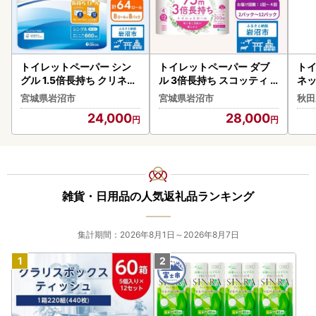
トイレットペーパー シン
トイレットペーパー ダブ
トイ
グル 1.5倍長持ち クリネッ
ル 3倍長持ち スコッティ
ネッ
クス 無香料 8R×8P トイレ
無香料 4R×12P トイレッ
ロー
宮城県岩沼市
宮城県岩沼市
秋田
ット
ト
短
24,000
28,000
雑貨・日用品の人気返礼品ランキング
集計期間：2026年8月1日～2026年8月7日