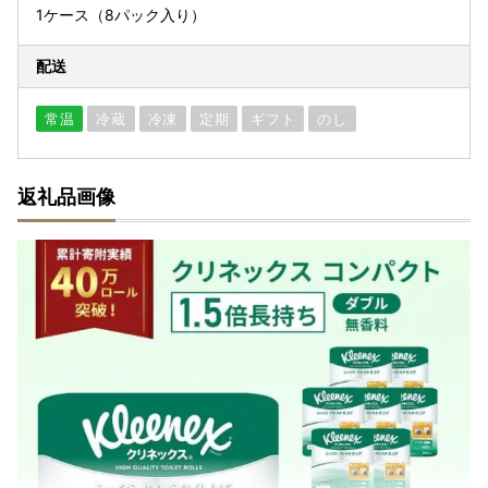
1ケース（8パック入り）
配送
常温
冷蔵
冷凍
定期
ギフト
のし
返礼品画像