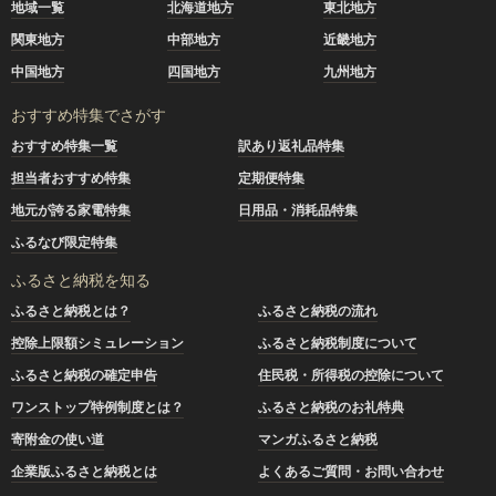
地域一覧
北海道地方
東北地方
関東地方
中部地方
近畿地方
中国地方
四国地方
九州地方
おすすめ特集でさがす
おすすめ特集一覧
訳あり返礼品特集
担当者おすすめ特集
定期便特集
地元が誇る家電特集
日用品・消耗品特集
ふるなび限定特集
ふるさと納税を知る
ふるさと納税とは？
ふるさと納税の流れ
控除上限額シミュレーション
ふるさと納税制度について
ふるさと納税の確定申告
住民税・所得税の控除について
ワンストップ特例制度とは？
ふるさと納税のお礼特典
寄附金の使い道
マンガふるさと納税
企業版ふるさと納税とは
よくあるご質問・お問い合わせ