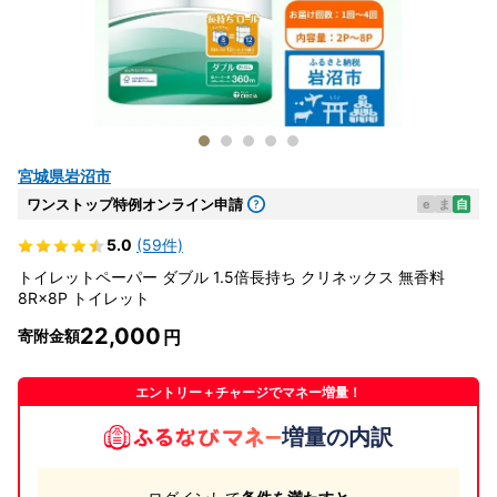
宮城県岩沼市
ワンストップ特例オンライン申請
e
ま
自
5.0
(59件)
トイレットペーパー ダブル 1.5倍長持ち クリネックス 無香料
8R×8P トイレット
22,000
寄附金額
エントリー＋チャージでマネー増量！
増量の内訳