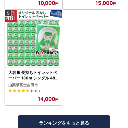
10,000
15,000
大容量 長持ちトイレットペ
ーパー 130m シングル 48R
芯なし 3倍巻 トイレット
山梨県富士吉田市
(516)
14,000
ランキングをもっと見る