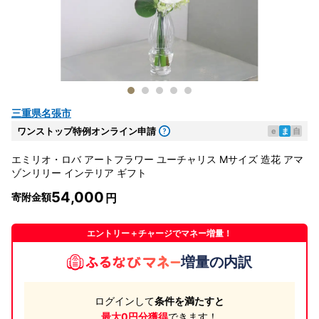
三重県名張市
ワンストップ特例オンライン申請
e
ま
自
エミリオ・ロバ アートフラワー ユーチャリス Mサイズ 造花 アマ
ゾンリリー インテリア ギフト
54,000
寄附金額
エントリー＋チャージでマネー増量！
増量の内訳
ログインして
条件を満たすと
最大0円分獲得
できます！