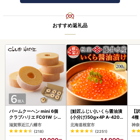
おすすめ返礼品
バームクーヘン mini 6個
[鮭匠ふじい]いくら醤油漬
【訳
クラブハリエ FC01W シェ
(小分け)50g×4P A-4209
4種
アボックス バウムクーヘ
5
滋賀県近江八幡市
北海道根室市
神奈
ン
(218)
(2251)