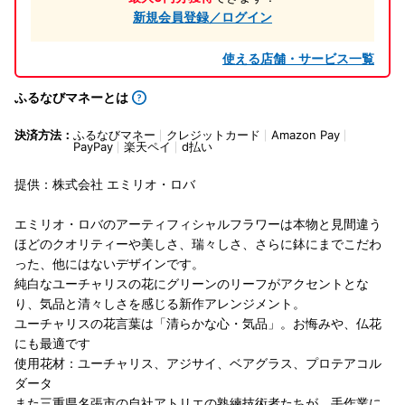
新規会員登録／ログイン
使える店舗・サービス一覧
ふるなびマネーとは
決済方法：
ふるなびマネー
クレジットカード
Amazon Pay
PayPay
楽天ペイ
d払い
提供：株式会社 エミリオ・ロバ
エミリオ・ロバのアーティフィシャルフラワーは本物と見間違う
ほどのクオリティーや美しさ、瑞々しさ、さらに鉢にまでこだわ
った、他にはないデザインです。
純白なユーチャリスの花にグリーンのリーフがアクセントとな
り、気品と清々しさを感じる新作アレンジメント。
ユーチャリスの花言葉は「清らかな心・気品」。お悔みや、仏花
にも最適です
使用花材：ユーチャリス、アジサイ、ベアグラス、プロテアコル
ダータ
また三重県名張市の自社アトリエの熟練技術者たちが、手作業に