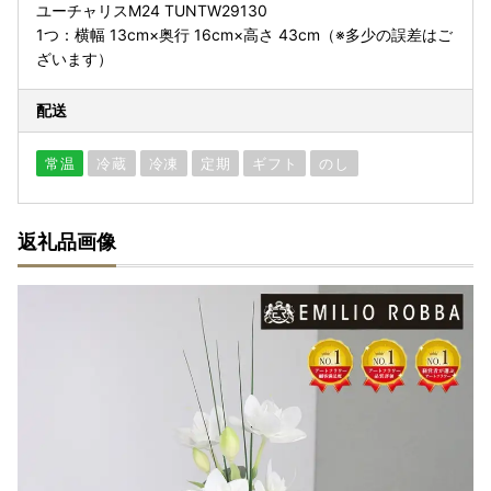
ユーチャリスM24 TUNTW29130
1つ：横幅 13cm×奥行 16cm×高さ 43cm（※多少の誤差はご
ざいます）
配送
常温
冷蔵
冷凍
定期
ギフト
のし
返礼品画像