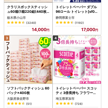
クラリスボックスティッシ
トイレットペーパー ダブル
ュ60箱(1箱220組(440枚))
96ロール トイレット[sf00
(5個入り×12セット)【配送
1-012]
栃木県小山市
静岡県富士市
不可地域：離島・沖縄県】
(3240)
(1192)
【1256759】
14,000
17,000
ソフトパックティッシュ 60
トイレットペーパー スコッ
パック×400枚
ティ 3倍長持ち フラワーパ
ック 4ロール×6P
大阪府泉佐野市
埼玉県草加市
(51)
(728)