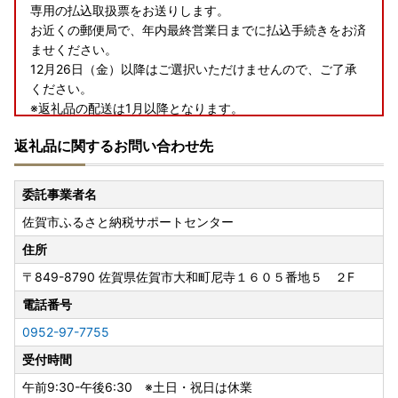
専用の払込取扱票をお送りします。
お近くの郵便局で、年内最終営業日までに払込手続きをお済
ませください。
12月26日（金）以降はご選択いただけませんので、ご了承
ください。
※返礼品の配送は1月以降となります。
※ワンストップ特例申請書の送付を希望された場合、発送は
返礼品に関するお問い合わせ先
年明け以降のため、オンラインワンストップ申請、または
「自治体マイページ」で検索し、
申請書類をダウンロード・印刷して郵送されることをおすす
委託事業者名
めします。
佐賀市ふるさと納税サポートセンター
【郵便振替でのお支払いについて】
住所
郵便振替でお支払いの場合、ご入金確認にお時間を要する
〒849-8790
佐賀県佐賀市大和町尼寺１６０５番地５ ２F
為、指定日対応はいたしかねます。
（配送指定日を入力いただいた場合も、事前にお断りなく最
電話番号
短での発送となる場合がございます。）
0952-97-7755
受付時間
【一時所得について】
※ふるさと納税でお送りする返礼品については、税制上の一
午前9:30-午後6:30 ※土日・祝日は休業