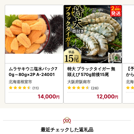
ムラサキウニ塩水パック7
特大 ブラックタイガー 無
【予
0g～80g×2P A-24001
頭えび 570g前後15尾
から
らい
北海道根室市
大阪府阪南市
北海
g 
(11)
(26)
)【
14,000
12,000
最近チェックした返礼品