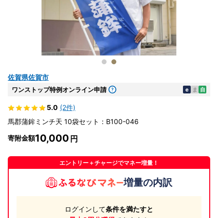
佐賀県佐賀市
ワンストップ特例オンライン申請
e
ま
自
5.0
(2件)
馬郡蒲鉾ミンチ天 10袋セット：B100-046
10,000
寄附金額
エントリー＋チャージでマネー増量！
増量の内訳
ログインして
条件を満たすと