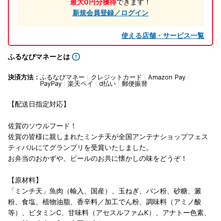
最大0円分獲得
できます！
新規会員登録／ログイン
使える店舗・サービス一覧
ふるなびマネーとは
決済方法：
ふるなびマネー
クレジットカード
Amazon Pay
PayPay
楽天ペイ
d払い
郵便振替
【配送日指定対応】
佐賀のソウルフード！
佐賀の皆様に親しまれたミンチ天が全国アンテナショップフェス
ティバルにてグランプリを受賞いたしました。
お弁当のおかずや、ビールのお共に懐かしの味をどうぞ！
【原材料】
「ミンチ天」魚肉（輸入、国産）、玉ねぎ、パン粉、砂糖、澱
粉、食塩、植物油脂、香辛料／加工でん粉、調味料（アミノ酸
等）、ビタミンC、甘味料（アセスルファムK）、アナトー色素、