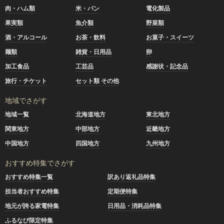
肉・ハム類
米・パン
電化製品
果実類
魚介類
野菜類
酒・アルコール
お茶・飲料
お菓子・スイーツ
麺類
雑貨・日用品
卵
加工食品
工芸品
感謝状・記念品
旅行・チケット
セット類 その他
地域でさがす
地域一覧
北海道地方
東北地方
関東地方
中部地方
近畿地方
中国地方
四国地方
九州地方
おすすめ特集でさがす
おすすめ特集一覧
訳あり返礼品特集
担当者おすすめ特集
定期便特集
地元が誇る家電特集
日用品・消耗品特集
ふるなび限定特集