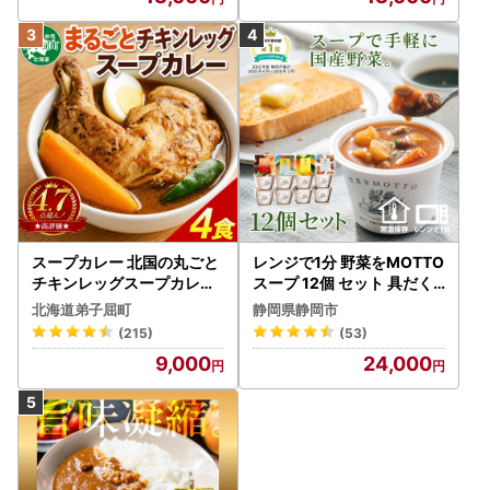
スープカレー 北国の丸ごと
レンジで1分 野菜をMOTTO
チキンレッグスープカレー
スープ 12個 セット 具だく
4個 3739
さんスープ 朝食 惣菜 国産
北海道弟子屈町
静岡県静岡市
野菜 常温保存
(215)
(53)
9,000
24,000