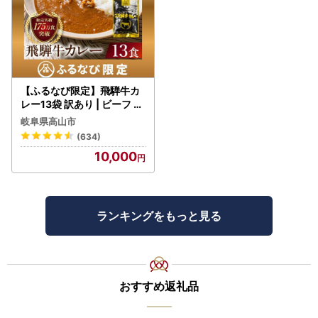
【ふるなび限定】飛騨牛カ
レー13袋 訳あり | ビーフ レ
トルト 訳あり DC006-CP
岐阜県高山市
01 FN-Limited-VO
(634)
10,000
ランキングをもっと見る
おすすめ返礼品