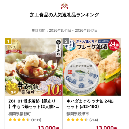
加工食品の人気返礼品ランキング
集計期間：2026年8月1日～2026年8月7日
Z61-01 博多若杉【訳あり
キハダまぐろ ツナ缶 24缶
】牛もつ鍋セット(2人前×5
セット (a12-190)
) 10人前 もつ鍋
福岡県福智町
静岡県焼津市
(1511)
(714)
13,000
13,000