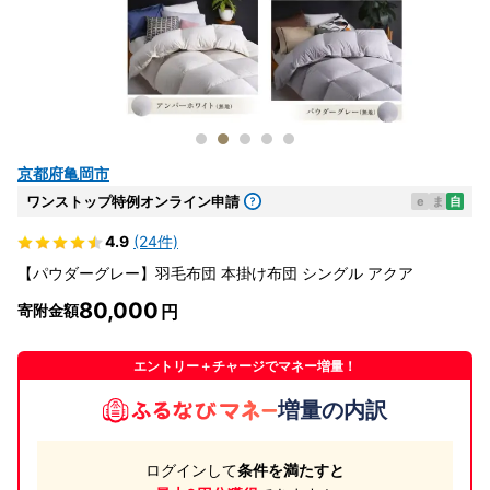
京都府亀岡市
ワンストップ特例オンライン申請
e
ま
自
4.9
(24件)
【パウダーグレー】羽毛布団 本掛け布団 シングル アクア
80,000
寄附金額
エントリー＋チャージでマネー増量！
増量の内訳
ログインして
条件を満たすと