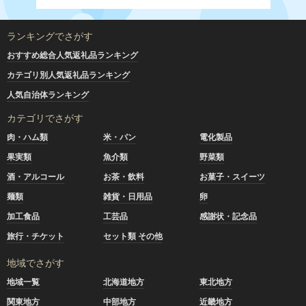
ランキングでさがす
おすすめ総合人気返礼品ランキング
カテゴリ別人気返礼品ランキング
人気自治体ランキング
カテゴリでさがす
肉・ハム類
米・パン
電化製品
果実類
魚介類
野菜類
酒・アルコール
お茶・飲料
お菓子・スイーツ
麺類
雑貨・日用品
卵
加工食品
工芸品
感謝状・記念品
旅行・チケット
セット類 その他
地域でさがす
地域一覧
北海道地方
東北地方
関東地方
中部地方
近畿地方