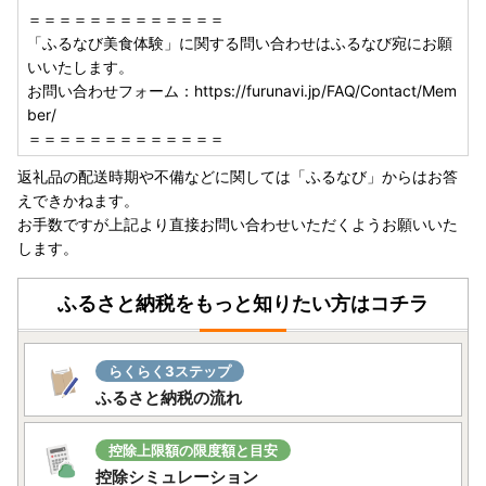
お申し込み時に「備考欄」へご記入いただき、必ずお知らせ
＝＝＝＝＝＝＝＝＝＝＝＝＝
くださいますようお願いいたします。
「ふるなび美食体験」に関する問い合わせはふるなび宛にお願
いいたします。
■確認・案内メールについて
お問い合わせフォーム：https://furunavi.jp/FAQ/Contact/Mem
お申込み・決済完了の際には申込み確認メール、
ber/
ご予約・期間限定品につきましては発送時期案内メール
＝＝＝＝＝＝＝＝＝＝＝＝＝
発送の際には発送案内メールをお送りしております。
返礼品の配送時期や不備などに関しては「ふるなび」からはお答
必ずメールをご確認いただき、お受け取りいただきますよう
えできかねます。
お願いいたします。
お手数ですが上記より直接お問い合わせいただくようお願いいた
します。
■フルーツ・野菜等の返礼品について
天災・天候等諸事情の影響による収穫量の激減、著しい品質
ふるさと納税をもっと知りたい方はコチラ
問題などが生じた場合には、
発送順延・発送不可となる場合がございます。
発送不可となった場合には別の返礼品を代品としてお送りす
らくらく3ステップ
るなどの対応をさせていただきます。
ふるさと納税の流れ
【ワンストップ特例申請書について】
ワンストップ特例申請書は、寄附金受領証明書とともにお送
控除上限額の限度額と目安
りしています。
控除シミュレーション