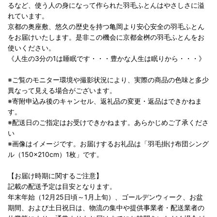
るなど、使う人の身になって作られた羽毛ふとんはやさしさに溢
れています。
京都の奥座敷、悠久の歴史を持つ亀岡より安心安全の羽毛ふとん
をお届けいたします。是非この機会に京都金桝の羽毛ふとんをお
使いください。
《人生の3分の1は睡眠です・・・豊かな人生は眠りから・・・》
※ご覧のモニター環境や撮影状況により、実際の商品の色味と多少
異なって見える場合がございます。
※寄附申込み後のキャンセル、返礼品の変更・返品はできかねま
す。
※配送日のご指定はお受けできかねます。あらかじめご了承くださ
い
※画像はイメージです。お届けするお礼品は「羽毛掛け布団シング
ル（150×210cm）1枚」です。
【お届け時期に関するご注意】
記載の配送予定は目安となります。
年末年始（12月25日頃～1月上旬）、ゴールデンウィーク、お盆
期間、および土日祝日は、物流の集中や提供事業者・配送業者の