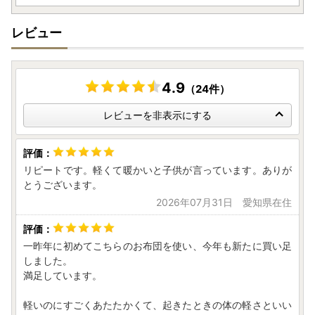
ワンストップ特例申請書、寄附金受領証明書ともに、お申込
後（ご入金後）2週間程度でお手元に到着するようにお送り
レビュー
しています。
ワンストップ特例申請書は、予めご寄附者様の情報を印字し
てお送りしていますので、申請される場合は、内容の確認と
（万が一、誤りがあればお手数ですが御寄附者者様にて訂正
4.9
（24件）
してください）、チェック箇所へのチェックの記入と、押
印、マイナンバー関係の書類を添えて、同封の返信用封筒で
レビューを非表示にする
お送りください。
［送付先］
リピートです。軽くて暖かいと子供が言っています。ありが
〒320-8790
とうございます。
日本郵便株式会社 宇都宮中央郵便局
2026年07月31日 愛知県在住
私書箱第64 号 株式会社新朝プレス
亀岡市ふるさと納税サポートセンター宛
一昨年に初めてこちらのお布団を使い、今年も新たに買い足
ふるさと納税に関するお問い合わせは株式会社新朝プレスが
しました。
対応いたします。
満足しています。
TEL：0120-415-140
MAIL：f262064-kameoka-cs@mlosjapan.com
軽いのにすごくあたたかくて、起きたときの体の軽さといい
対応時間：8:30～17:30（土日祝日を除く）