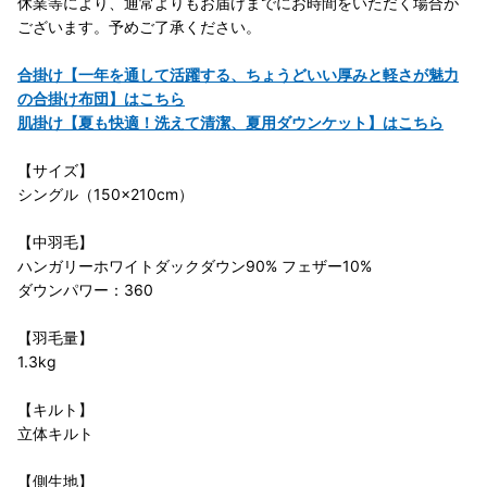
休業等により、通常よりもお届けまでにお時間をいただく場合が
ございます。予めご了承ください。
合掛け【一年を通して活躍する、ちょうどいい厚みと軽さが魅力
の合掛け布団】はこちら
肌掛け【夏も快適！洗えて清潔、夏用ダウンケット】はこちら
【サイズ】
シングル（150×210cm）
【中羽毛】
ハンガリーホワイトダックダウン90% フェザー10%
ダウンパワー：360
【羽毛量】
1.3kg
【キルト】
立体キルト
【側生地】