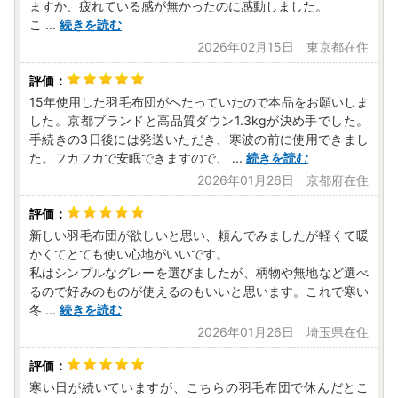
ますか、疲れている感が無かったのに感動しました。
※1月1日～4日は年始休業になっております。
こ
...
続きを読む
2026年02月15日 東京都在住
15年使用した羽毛布団がへたっていたので本品をお願いしま
した。京都ブランドと高品質ダウン1.3kgが決め手でした。
手続きの3日後には発送いただき、寒波の前に使用できまし
た。フカフカで安眠できますので、
...
続きを読む
2026年01月26日 京都府在住
新しい羽毛布団が欲しいと思い、頼んでみましたが軽くて暖
かくてとても使い心地がいいです。
私はシンプルなグレーを選びましたが、柄物や無地など選べ
るので好みのものが使えるのもいいと思います。これで寒い
冬
...
続きを読む
2026年01月26日 埼玉県在住
寒い日が続いていますが、こちらの羽毛布団で休んだとこ