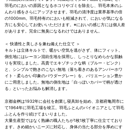
羽毛のにおいの原因となるホコリやゴミを除去し、羽毛本来のふ
んわり感をさらにアップさせます。羽毛の清浄度は業界基準の倍
の1000mm。羽毛特有のにおいも軽減されて、においが気になる
方にも安心してお使いいただけます。※においの感じ方には個人差
があります。完全に無臭になるわけではありません。
＜ 快適性と美しさを兼ね備えた仕立て ＞
キルトは立体キルトで、暖かい空気を逃がさず、体にフィット。
側生地にはレーヨン混紡生地を採用し、しっとりなめらかな肌触
りを実現しました。高貴でエキゾチックな柄（ブルー・ピンク）
と、シンプルで飽きのこない無地（落ち着きのあるアンバーホワ
イト・柔らかい印象のパウダーグレー）を、バリエーション豊か
にご用意しました。無地の側生地は「白っぽいカバーで柄が透け
る」といったお悩みも解消します。
京都金桝は1932年に会社を創業し寝具卸を始め、京都府亀岡市に
て1964年に羽毛工場を竣工。羽毛ふとんのパイオニアとして羽毛
ふとんを作り続けてまいりました。
大量生産型ではなく熟練の職人たちが1枚1枚丁寧に仕立てており
ます。きめ細かいニーズに対応し、身体の当たる部分を厚めにす