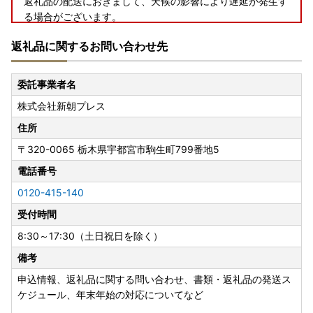
返礼品の配送におきまして、天候の影響により遅延が発生す
る場合がございます。
ご迷惑をおかけしますが、何卒ご了承くださいますようお願
返礼品に関するお問い合わせ先
い申し上げます。
なお、出荷後の配送状況につきましては、お手数ですが運送
会社まで直接お問い合わせください。
委託事業者名
株式会社新朝プレス
―――――――――――――――――――――――――――
住所
―――――――――――――
〒320-0065
栃木県宇都宮市駒生町799番地5
【返礼品のお届けについて】
電話番号
配送期日は、あくまで目安です。
0120-415-140
同日にお申込いただいた場合でも、発送の準備の状況によ
受付時間
り、別々に配送される場合がございます。
8:30～17:30（土日祝日を除く）
【返礼品のお申込みについて】
備考
■寄付者様ご都合での受け取り不可について
長期不在など、寄付者様のご都合でお受け取りができなかっ
申込情報、返礼品に関する問い合わせ、書類・返礼品の発送ス
た場合の再送はいたしかねます。
ケジュール、年末年始の対応についてなど
お受け取りできない期間がある場合には、お手数ですが