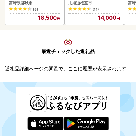
kg-S4A6-CF〕
-VO
宮崎県都城市
北海道根室市
宮崎
(8)
(11)
18,500
14,000
最近チェックした返礼品
返礼品詳細ページの閲覧で、ここに履歴が表示されます。