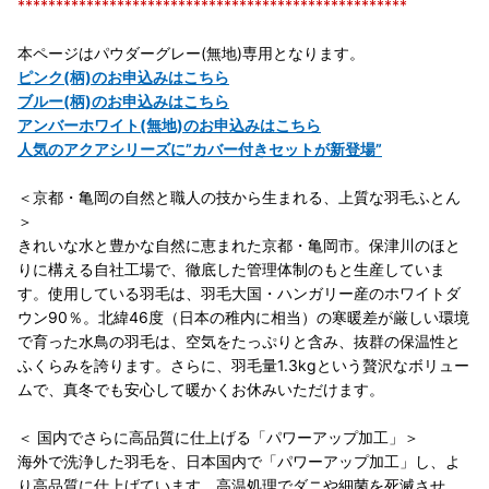
***************************************************
本ページはパウダーグレー(無地)専用となります。
ピンク(柄)のお申込みはこちら
ブルー(柄)のお申込みはこちら
アンバーホワイト(無地)のお申込みはこちら
人気のアクアシリーズに”カバー付きセットが新登場”
＜京都・亀岡の自然と職人の技から生まれる、上質な羽毛ふとん
＞
きれいな水と豊かな自然に恵まれた京都・亀岡市。保津川のほと
りに構える自社工場で、徹底した管理体制のもと生産していま
す。使用している羽毛は、羽毛大国・ハンガリー産のホワイトダ
ウン90％。北緯46度（日本の稚内に相当）の寒暖差が厳しい環境
で育った水鳥の羽毛は、空気をたっぷりと含み、抜群の保温性と
ふくらみを誇ります。さらに、羽毛量1.3kgという贅沢なボリュー
ムで、真冬でも安心して暖かくお休みいただけます。
＜ 国内でさらに高品質に仕上げる「パワーアップ加工」＞
海外で洗浄した羽毛を、日本国内で「パワーアップ加工」し、よ
り高品質に仕上げています。高温処理でダニや細菌を死滅させ、