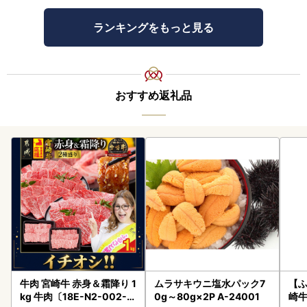
ランキングをもっと見る
おすすめ返礼品
牛肉 宮崎牛 赤身＆霜降り 1
ムラサキウニ塩水パック7
【ふ
kg 牛肉〔18E-N2-002-1
0g～80g×2P A-24001
崎牛 