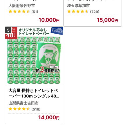
ック 4ロール×6P
大阪府泉佐野市
埼玉県草加市
(51)
(729)
10,000
15,000
大容量 長持ちトイレットペ
ーパー 130m シングル 48R
芯なし 3倍巻 トイレット
山梨県富士吉田市
(516)
14,000