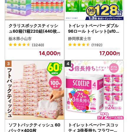
クラリスボックスティッシ
トイレットペーパー ダブル
ュ60箱(1箱220組(440枚))
96ロール トイレット[sf00
(5個入り×12セット)【配送
1-012]
栃木県小山市
静岡県富士市
不可地域：離島・沖縄県】
(3240)
(1192)
【1256759】
14,000
17,000
ソフトパックティッシュ 60
トイレットペーパー スコッ
パック×400枚
ティ 3倍長持ち フラワーパ