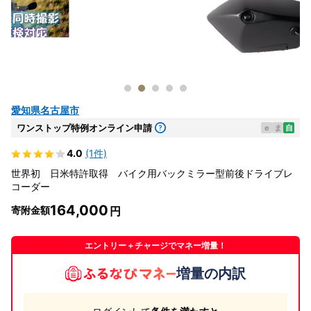
愛知県名古屋市
ワンストップ特例オンライン申請
e
ま
自
4.0
(1件)
世界初 日米特許取得 バイク用バックミラー型前後ドライブレ
コーダー
164,000
寄附金額
エントリー＋チャージでマネー増量！
増量の内訳