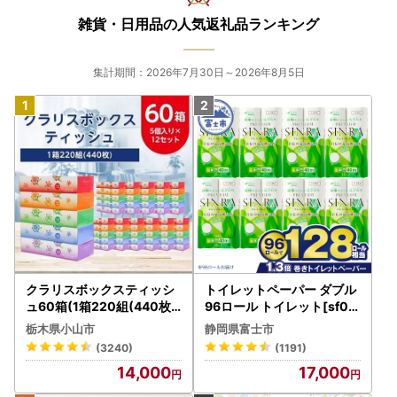
雑貨・日用品の人気返礼品ランキング
集計期間：2026年7月30日～2026年8月5日
クラリスボックスティッシ
トイレットペーパー ダブル
ュ60箱(1箱220組(440枚))
96ロール トイレット[sf00
(5個入り×12セット)【配送
1-012]
栃木県小山市
静岡県富士市
不可地域：離島・沖縄県】
(3240)
(1191)
【1256759】
14,000
17,000