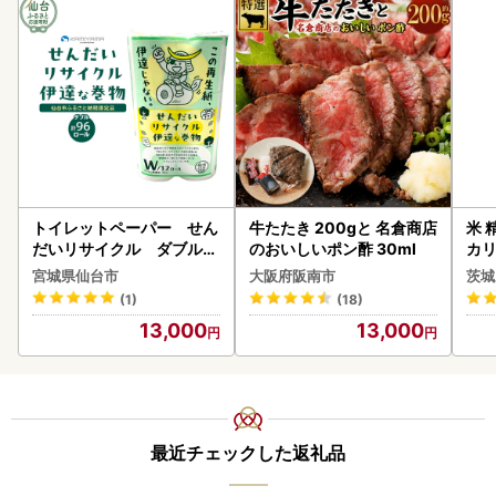
トイレットペーパー せん
牛たたき 200gと 名倉商店
米 
だいリサイクル ダブル9
のおいしいポン酢 30ml
カリ
6ロール｜トイレット
宮城県仙台市
大阪府阪南市
茨城
(1)
(18)
13,000
13,000
最近チェックした返礼品