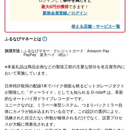
ログインして
条件を満たすと
最大0円分獲得
できます！
新規会員登録／ログイン
使える店舗・サービス一覧
ふるなびマネーとは
決済方法：
ふるなびマネー
クレジットカード
Amazon Pay
PayPay
楽天ペイ
d払い
※本返礼品は商品企画などの製造工程の主要な部分を名古屋市内に
おいて実施しています。
日米特許取得の配線1本でバイク側面も映るピットガレージダクト
が開発した「ディーライド」としても知られる D-ride® は、革新
的なオートバイ用ドライブレコーダーです。
ユニークなのは、ミラー一体型システム、つまりバックミラー自
体にカメラが組み込まれている点です。この設計の選択により、
洗練された目立たない外観が確保されるだけでなく、設置プロセ
スが大幅に簡素化されます。