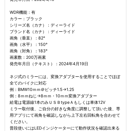
WDR機能：有
カラー：ブラック
シリーズ名（カナ）：ディーライド
ブランド名（カナ）：ディーライド
画角（垂直）：82°
画角（水平）：150°
画角（対角）：183°
画素数：200万画素
発売年月日（テキスト）：2024年4月19日
ネジ式のミラーには、変換アダプターを使用することでほぼ
全てのバイクに対応
例：BMW10ｍｍ＠ピッチ1.5→1.25
例：8ｍｍねじ→8ｍｍ・10ｍｍ変換アダプター
給電は電源線1本のみＵＳＢtypeＡもしくは車体12V
ミラー取付後、ご自分の好きな角度に調整して頂いた後、専
用アプリにて画角を確認しながら上下左右回転角を合わせて
ください。
普段使いにはLEDインジケーターにて動作状況を確認出来る