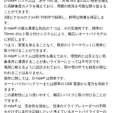
D-ride® システムは、水平 150 度、 対角183 度の広い視野を備え
た高解像度カメラを備えており、周囲の状況を可能な限り捉える
ことができます。
2億ピクセルのフルHD 1080Pで録画し、鮮明な映像を保証しま
す。
D-ride® の最も重要な利点の 1 つは、その互換性です。標準の
10mm ボルト取り付けシステムにより、幅広いオートバイモデル
に対応します。
つまり、変更を加えることなく、既存のミラーマウントに簡単に
取り付けることができます。
D-ride® システムは防水性も備えており、理想的とは言えない気
象条件に遭遇することが多いライダーにとっては不可欠です。
風雨に耐えるように設計されており、雨や雪の中でも録音が損な
われることはありません。
操作に関しては、D-ride® は簡単です。
オートバイのバッテリーまたは標準の USB 電源から電力を供給で
きます。
この柔軟性により使いやすく、幅広いバイクに取り付けることが
できます。
D-ride® は、安全性を強化し、従来のドライブレコーダーの手間
をかけずに走行を記録したいと考えているオートバイライダーの