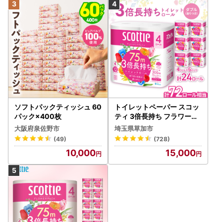
ソフトパックティッシュ 60
トイレットペーパー スコッ
パック×400枚
ティ 3倍長持ち フラワーパ
ック 4ロール×6P
大阪府泉佐野市
埼玉県草加市
(49)
(728)
10,000
15,000