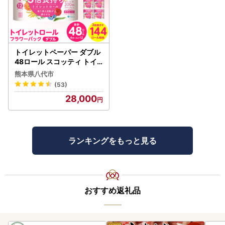
トイレットペーパー ダブル
48ロール スコッティ トイ
レット
熊本県八代市
(53)
28,000
ランキングをもっと見る
おすすめ返礼品