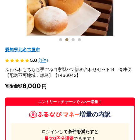
愛知県北名古屋市
5.0
(1件)
ふわふわもちもち手ごね自家製パン詰め合わせセット B 冷凍便
【配送不可地域：離島】【1466042】
6,000
寄附金額
エントリー＋チャージでマネー増量！
増量の内訳
ログインして
条件を満たすと
最大0円分獲得
できます！