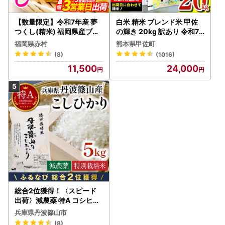
【数量限定】令和7年産 夢
白米 精米 ブレンド米 甲佐
つくし(精米) 福岡県産ブラ
の輝き 20kg 訳あり 令和7
ンド米 10kg (品番:3X11R7)
年産 【価格改定ZS】
福岡県赤村
熊本県甲佐町
(8)
(1016)
11,500
24,000
総合2位獲得！〈スピード
出荷〉減農薬 特A コシヒカ
リ 5kg 丹波篠山産 特別栽培
兵庫県丹波篠山市
米 こしひかり
(8)