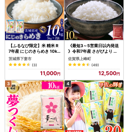
【ふるなび限定】米 精米 R
《最短3～5営業日以内発送
7年産 にじのきらめき 10kg
》令和7年産 さがびより 佐
10月 FN-Limited-PR
賀県産（精米）10kg
茨城県下妻市
佐賀県上峰町
(3)
(49)
11,000
12,500