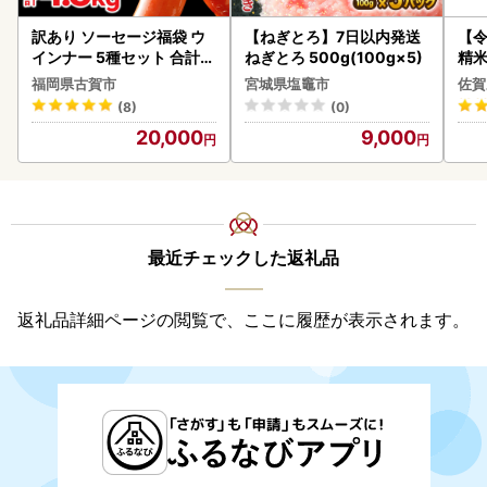
訳あり ソーセージ福袋 ウ
【ねぎとろ】7日以内発送
【
インナー 5種セット 合計4.
ねぎとろ 500g(100g×5)
精米 
5kg ソーセージ
福岡県古賀市
宮城県塩竈市
佐賀
(8)
(0)
20,000
9,000
最近チェックした返礼品
返礼品詳細ページの閲覧で、ここに履歴が表示されます。