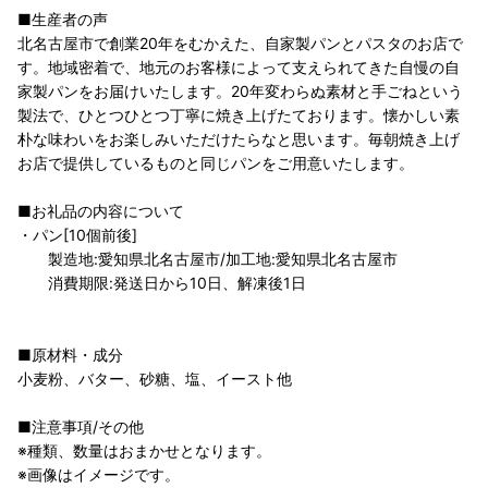
■生産者の声
北名古屋市で創業20年をむかえた、自家製パンとパスタのお店で
す。地域密着で、地元のお客様によって支えられてきた自慢の自
家製パンをお届けいたします。20年変わらぬ素材と手ごねという
製法で、ひとつひとつ丁寧に焼き上げたております。懐かしい素
朴な味わいをお楽しみいただけたらなと思います。毎朝焼き上げ
お店で提供しているものと同じパンをご用意いたします。
■お礼品の内容について
・パン[10個前後]
製造地:愛知県北名古屋市/加工地:愛知県北名古屋市
消費期限:発送日から10日、解凍後1日
■原材料・成分
小麦粉、バター、砂糖、塩、イースト他
■注意事項/その他
※種類、数量はおまかせとなります。
※画像はイメージです。