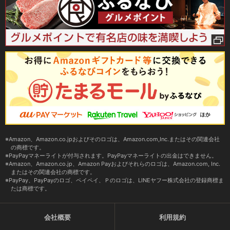
Amazon、Amazon.co.jpおよびそのロゴは、Amazon.com,Inc.またはその関連会社
の商標です。
PayPayマネーライトが付与されます。PayPayマネーライトの出金はできません。
Amazon、Amazon.co.jp、Amazon Payおよびそれらのロゴは、Amazon.com, Inc.
またはその関連会社の商標です。
PayPay、PayPayのロゴ、ペイペイ、Ｐのロゴは、LINEヤフー株式会社の登録商標ま
たは商標です。
会社概要
利用規約