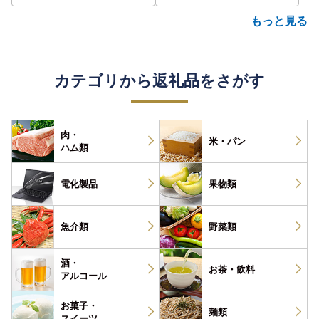
もっと見る
カテゴリから返礼品をさがす
肉・
米・パン
ハム類
電化製品
果物類
魚介類
野菜類
酒・
お茶・
飲料
アルコール
お菓子・
麺類
スイーツ