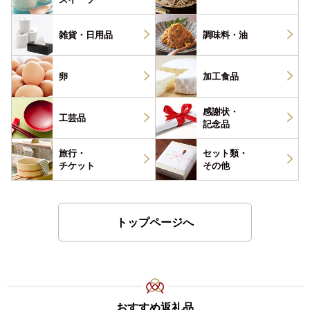
雑貨・
日用品
調味料・
油
卵
加工食品
感謝状・
工芸品
記念品
旅行・
セット類・
チケット
その他
トップページへ
おすすめ返礼品