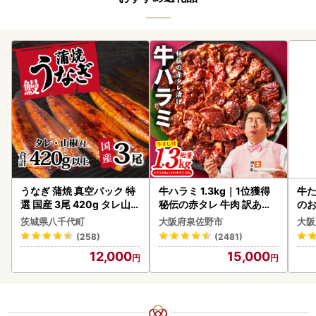
うなぎ 蒲焼 真空パック 特
牛ハラミ 1.3kg｜1位獲得
牛た
選 国産 3尾 420g タレ山椒
秘伝の赤タレ 牛肉 訳あり
のお
付き うな重 ひつまぶし 訳
焼肉 BBQ
茨城県八千代町
大阪府泉佐野市
大阪
あり 茨城 ウナギ 鰻 個包装
(258)
(2481)
人気 美味しい 小分け 八千
12,000
15,000
代町