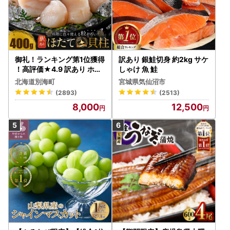
御礼！ランキング第1位獲得
訳あり 銀鮭切身 約2kg サケ
！高評価★4.9 訳あり ホタ
しゃけ 魚 鮭
テ 400g（ほたて 帆立 貝柱
北海道別海町
宮城県気仙沼市
冷凍 ）
(2893)
(2513)
8,000
12,500