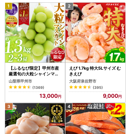
【ふるなび限定】甲州市産
えび 1.7kg 特大5Lサイズ む
厳選旬の大粒シャインマス
きえび
カット 約1.3kg 2～3房【2
山梨県甲州市
大阪府泉佐野市
026年発送】（MG）B12-
(1369)
(395)
472 FN-Limited-VO シャ
13,000
9,000
インマスカット フルーツ