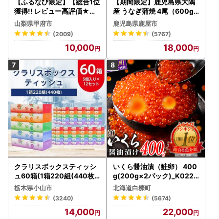
【ふるなび限定】【総合1位
【期間限定】鹿児島県大隅
獲得!! レビュー高評価★】
産 うなぎ蒲焼 4尾（600g
〈2026年度配送分〉山梨
） KN007-004-04-cp18
山梨県甲府市
鹿児島県鹿屋市
県産 シャインマスカット 2
うなぎ 鰻 魚 惣菜 総菜
(2009)
(5767)
～3房（1.0kg以上）シャイ
10,000
18,000
ン フルーツ FN-Limited-S
P
クラリスボックスティッシ
いくら醤油漬（鮭卵） 400
ュ60箱(1箱220組(440枚))
g(200g×2パック)_K022-
(5個入り×12セット)【配送
1676
栃木県小山市
北海道白糠町
不可地域：離島・沖縄県】
(3240)
(5674)
【1256759】
14,000
22,000