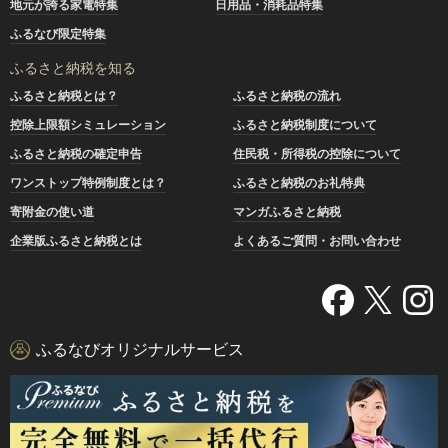
地元が誇る家電特集
日用品・消耗品特集
ふるなび限定特集
ふるさと納税を知る
ふるさと納税とは？
ふるさと納税の流れ
控除上限額シミュレーション
ふるさと納税制度について
ふるさと納税の確定申告
住民税・所得税の控除について
ワンストップ特例制度とは？
ふるさと納税のお礼特典
寄附金の使い道
マンガふるさと納税
企業版ふるさと納税とは
よくあるご質問・お問い合わせ
ふるなびオリジナルサービス