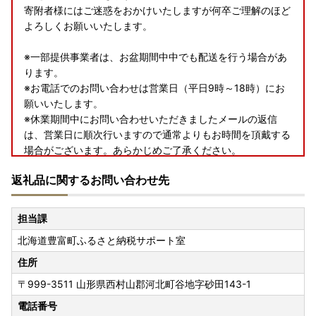
寄附者様にはご迷惑をおかけいたしますが何卒ご理解のほど
よろしくお願いいたします。
※一部提供事業者は、お盆期間中中でも配送を行う場合があ
ります。
※お電話でのお問い合わせは営業日（平日9時～18時）にお
願いいたします。
※休業期間中にお問い合わせいただきましたメールの返信
は、営業日に順次行いますので通常よりもお時間を頂戴する
場合がございます。あらかじめご了承ください。
返礼品に関するお問い合わせ先
＝＝＝＝＝＝＝＝＝＝＝＝＝＝＝＝＝＝＝＝＝＝＝＝
※お電話でのお問い合わせは営業日（平日9時～18時）にお
願いいたします。
担当課
※休業期間中にお問い合わせいただきましたメールの返信
北海道豊富町ふるさと納税サポート室
は、営業日に順次行いますので通常よりもお時間を頂戴する
場合がございます。あらかじめご了承ください。
住所
〒999-3511
山形県西村山郡河北町谷地字砂田143-1
◆寄附者の皆様へ◆
電話番号