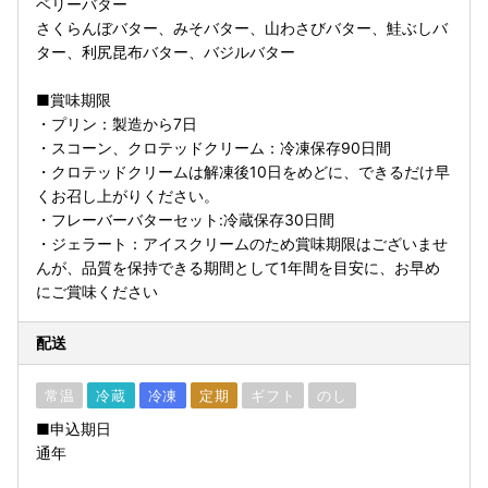
ベリーバター
さくらんぼバター、みそバター、山わさびバター、鮭ぶしバ
ター、利尻昆布バター、バジルバター
■賞味期限
・プリン：製造から7日
・スコーン、クロテッドクリーム：冷凍保存90日間
・クロテッドクリームは解凍後10日をめどに、できるだけ早
くお召し上がりください。
・フレーバーバターセット:冷蔵保存30日間
・ジェラート：アイスクリームのため賞味期限はございませ
んが、品質を保持できる期間として1年間を目安に、お早め
にご賞味ください
配送
常温
冷蔵
冷凍
定期
ギフト
のし
■申込期日
通年