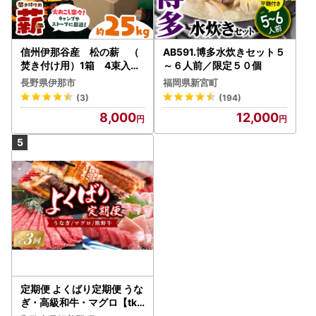
＝＝＝＝＝＝＝＝＝＝＝＝＝＝＝＝＝＝＝＝＝＝＝＝
信州伊那谷産 松の薪 （
AB591.博多水炊きセット５
焚き付け用）1箱 4束入り
～６人前／限定５０個
２５ｋｇ相当｜薪 25kg
長野県伊那市
福岡県新宮町
松の薪 長野県 伊那市 キャ
(3)
(194)
ンプ BBQ アウトドア【008
8,000
12,000
-17】
定期便 よくばり定期便 うな
ぎ ･ 高級和牛 ･ マグロ【tkb
104】