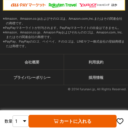
Amazon、Amazon.co.jpおよびそのロゴは、Amazon.com,Inc.またはその関連会社
の商標です。
PayPayマネーライトが付与されます。PayPayマネーライトの出金はできません。
Amazon、Amazon.co.jp、Amazon Payおよびそれらのロゴは、Amazon.com, Inc.
またはその関連会社の商標です。
PayPay、PayPayのロゴ、ペイペイ、Ｐのロゴは、LINEヤフー株式会社の登録商標ま
たは商標です。
会社概要
利用規約
プライバシーポリシー
採用情報
© 2014 furunavi.jp, All Rights Reserved.
カートに入れる
数量