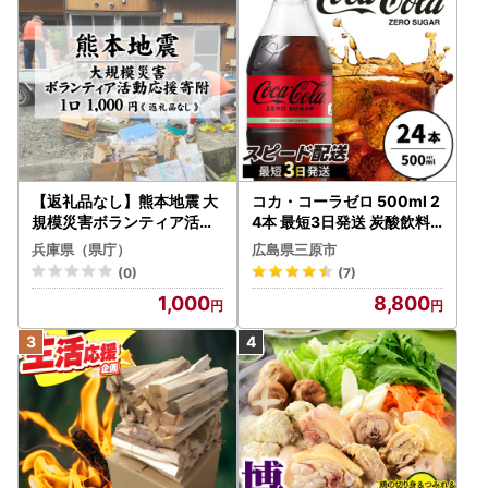
書とともにお送りいたします。
※寄附申込みのキャンセル、返礼品の変更・返品はできませ
ん。あらかじめご了承ください。
※お礼の品は協力事業者から直接発送いたします。発送のた
めに、協力事業者にも氏名・住所・電話番号の情報を提供し
ておりますので、予めご了承ください。
※ふるさと納税をされた方が受け取られた返礼品について
【返礼品なし】熊本地震 大
コカ・コーラゼロ 500ml 2
は、一時所得として課税対象となる場合がございます。
規模災害ボランティア活動
4本 最短3日発送 炭酸飲料
応援寄附 1口 1,000円 / 寄附
ペットボトル 糖質ゼロ コー
兵庫県（県庁）
広島県三原市
＝＝＝＝＝＝＝＝＝＝＝＝＝＝＝＝＝＝＝＝＝＝＝＝
寄付 寄附のみ 支援
ク コーラ 飲料 ソフトドリ
(0)
(7)
◇お問い合わせはこちら◇
ンク 広島県 三原市 014070
1,000
8,800
北海道豊富町ふるさと納税サポート室
TEL：050-5805-1740
FAX：050-3385-1792
E-Mail：support@toyotomi.furusato-lg.jp
営業日のご案内：平日9時～18時 ※土日祝日、年末年始は休
業となります