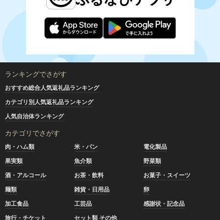
ランキングでさがす
おすすめ総合人気返礼品ランキング
カテゴリ別人気返礼品ランキング
人気自治体ランキング
カテゴリでさがす
肉・ハム類
米・パン
電化製品
果実類
魚介類
野菜類
酒・アルコール
お茶・飲料
お菓子・スイーツ
麺類
雑貨・日用品
卵
加工食品
工芸品
感謝状・記念品
旅行・チケット
セット類 その他