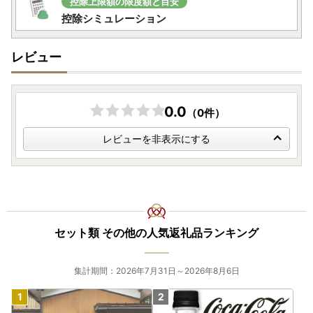
控除上限額の限度額と目安
【返礼品の配送について】
控除シミュレーション
・ご入金確認後、1か月程度でお届けいたします。
※一部返礼品を除きます。詳細は各返礼品の配送時期をご確
レビュー
認ください。
・返礼品は確実にお受け取りください。長期不在等の寄附者
様事由による返送、劣化については、再送を承ることができ
ませんのでご了承ください。
0.0
（0件）
・寄附者の都合（長期不在や転居先不明等）により返礼品が
お届けできず、配送業者の保管期限も切れてしまった場合
レビューを非表示にする
は、返礼品が破棄される場合がございますのでご注意くださ
い。
【寄附金受領証明書】
返礼品とは別に、入金確認後、お申込み時記載の寄附者様ご
住所に2週間程度で郵送いたします。
セット類 その他の人気返礼品ランキング
※12月または年末年始にご寄附いただいた場合、通常よりも
郵送にお時間をいただきます。予めご了承ください。
集計期間：2026年7月31日～2026年8月6日
【ワンストップ特例申請書】
「希望する」にチェックをいただいた方に、寄附金受領証明