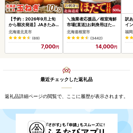
【予約：2026年9月上旬
＼漁業者応援品／根室海鮮
訳あ
から順次発送】JAきたみ
市場[直送]お刺身用ほたて
イン
らい産 玉ねぎ Lサイズ 10k
貝柱500g A-28002
北海道北見市
北海道根室市
福岡
g ( タマネギ たまねぎ 野菜
(69)
(3442)
)【210-0003-2026】
7,000
14,000
最近チェックした返礼品
返礼品詳細ページの閲覧で、ここに履歴が表示されます。