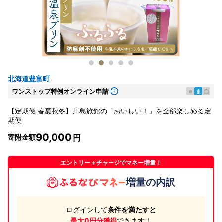
北海道豊富町
ワンストップ特例オンライン申請
e
ま
自
【定期便 春夏秋冬】川島旅館の「おいしい！」を全部楽しめる定
期便
90,000
寄附金額
エントリー＋チャージでマネー増量！
増量の内訳
ログインして
条件を満たすと
最大0円分獲得
できます！