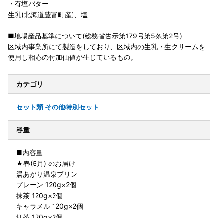
・有塩バター
生乳(北海道豊富町産)、塩
■地場産品基準について(総務省告示第179号第5条第2号)
区域内事業所にて製造をしており、区域内の生乳・生クリームを
使用し相応の付加価値が生じているもの。
カテゴリ
セット類 その他
特別セット
容量
■内容量
★春(5月) のお届け
湯あがり温泉プリン
プレーン 120g×2個
抹茶 120g×2個
キャラメル 120g×2個
紅茶 120g×2個