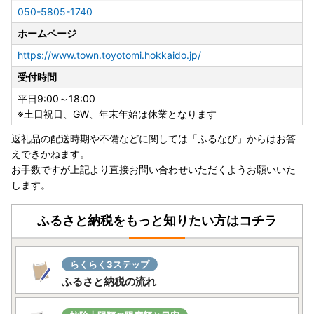
050-5805-1740
●〇豊富町ふるさと納税のワンストップ申請は、申請アプリ
ホームページ
「IAM」で簡単便利にスマホで完結！〇●
＼マイナンバーカードをお持ちの方へ朗報／
https://www.town.toyotomi.hokkaido.jp/
受付時間
ご寄附をいただいた皆様のご負担を軽減するために、
スマホのみで申請を完結できるアプリ「IAM(アイアム)」が
平日9:00～18:00
登場しました！
※土日祝日、GW、年末年始は休業となります
返礼品の配送時期や不備などに関しては「ふるなび」からはお答
IAMを使用して申請すると、申請書の記入＆郵送が不要。
えできかねます。
署名や書類添付、ポスト投函など手間のかかる手続きを大幅
お手数ですが上記より直接お問い合わせいただくようお願いいた
にスキップできます♪
します。
※従来通りの「オンライン申請」「書類郵送による申請」も
ふるさと納税をもっと知りたい方はコチラ
引き続きご利用可能です。
▼申請アプリ【IAM】のダウンロードについて▼
らくらく3ステップ
Android・iOSのアプリストアにて＜アイアム マイナンバ
ふるさと納税の流れ
ー＞で検索してみてください♪
＝＝＝＝＝＝＝＝＝＝＝＝＝＝＝＝＝＝＝＝＝＝＝＝