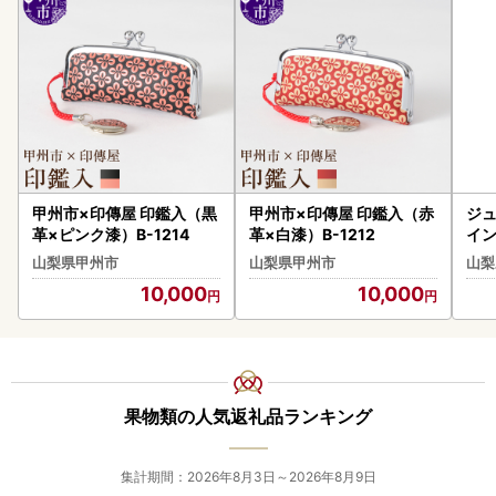
甲州市×印傳屋 印鑑入（黒
甲州市×印傳屋 印鑑入（赤
ジ
革×ピンク漆）B-1214
革×白漆）B-1212
イ
【2
山梨県甲州市
山梨県甲州市
山梨
15
10,000
10,000
ト 
果物類の人気返礼品ランキング
集計期間：2026年8月3日～2026年8月9日