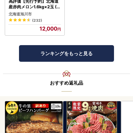
高評価【先行予約】北海道
産赤肉メロン1.6kg×2玉 (2
026年7月中旬から発送開始
北海道旭川市
) | メロン_02061
(232)
12,000
ランキングをもっと見る
おすすめ返礼品