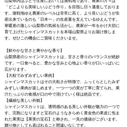
山梨県内はぶどう生産においては激戦地であり、農家の方々は
「どこよりも美味しいぶどう作り」を目指し日々邁進しておりま
す。激戦地ゆえ農家のレベルは非常に高く、より良いぶどうが生
産出来ているのも「日本一」の生産量を支えているゆえんです。
寒暖差の激しい山梨県の気候を活かし、農家が一年をかけ大切に
育て上げたシャインマスカットを本場山梨県よりお届け致しま
す。ぜひこの機会にご賞味くださいませ。
【鮮やかな甘さと爽やかな香り】
山梨県産のシャインマスカットは、甘さと香りのバランスが絶妙
です。一口食べると、豊かな甘みと心地よい香りが口いっぱいに
広がります。
【大粒でみずみずしい果肉】
シャインマスカットはその大粒さが特徴で、ふっくらとしたみず
みずしい果肉が楽しめます。一つ一つの実が丁寧に育てられ、果
汁たっぷりの食感が口の中で溶けていく様は絶品です。
【繊細な美しい外観】
シャインマスカットは、透明感のある美しい外観が魅力の一つで
す。完熟になりますと宝石のようなきらめく黄金色の果皮に包ま
れた果実は【果実の宝石】と称され、一見の価値がございます。
贈り物としても喜ばれること間違いなしです。