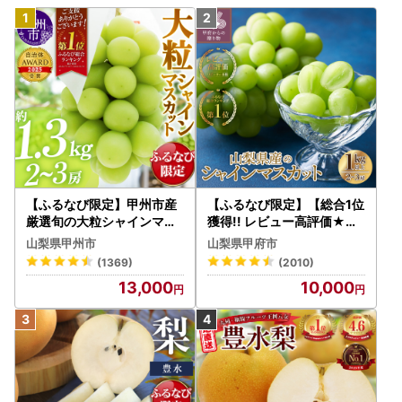
【ふるなび限定】甲州市産
【ふるなび限定】【総合1位
厳選旬の大粒シャインマス
獲得!! レビュー高評価★】
カット 約1.3kg 2～3房【2
〈2026年度配送分〉山梨
山梨県甲州市
山梨県甲府市
026年発送】（MG）B12-
県産 シャインマスカット 2
(1369)
(2010)
472 FN-Limited-VO シャ
～3房（1.0kg以上）シャイ
13,000
10,000
インマスカット フルーツ
ン フルーツ FN-Limited-S
P