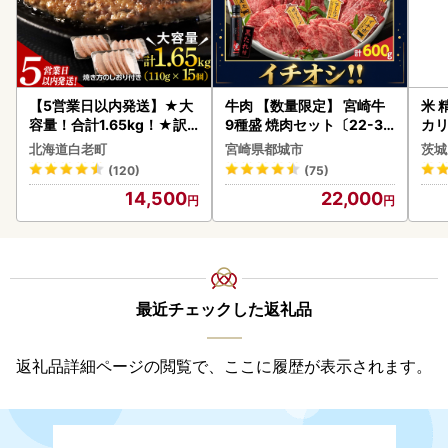
【5営業日以内発送】★大
牛肉 【数量限定】 宮崎牛
米 
容量！合計1.65kg！★訳
9種盛 焼肉セット〔22-31
カリ
あり・牛の里ビーフハンバ
-006-600g〕都城 イチオ
北海道白老町
宮崎県都城市
茨城
ーグ(110ｇ5枚入）×3 AG
シ!! 牛肉
(120)
(75)
058
14,500
22,000
最近チェックした返礼品
返礼品詳細ページの閲覧で、ここに履歴が表示されます。