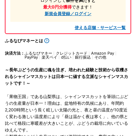
ログインして
条件を満たすと
最大0円分獲得
できます！
新規会員登録／ログイン
使える店舗・サービス一覧
ふるなびマネーとは
決済方法：
ふるなびマネー
クレジットカード
Amazon Pay
PayPay
楽天ペイ
d払い
銀行振込
その他
～長年ぶどうの生産に魂を注ぎ、培われた経験と技術から収穫さ
れるシャインマスカットは日本一に値する立派なシャインマスカ
ットです！～
「果物王国」である山梨県は、シャインマスカットを筆頭にぶど
うの生産量が日本一！理由は、盆地特有の気候にあり、年間約
2,200時間という長く眩しい太陽の光と、夜と昼の温度が10度近
く変わる激しい温度差により「昼は温かく夜は寒く」、他の県と
比べて格段に寒暖差が大きいことが、ぶどうの栽培に向いている
ゆえんです。