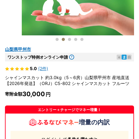
山梨県甲州市
ワンストップ特例オンライン申請
e
ま
自
5.0
(2件)
シャインマスカット 約3.0kg（5～6房）山梨県甲州市 産地直送
【2026年発送】（ORJ）C5-802 シャインマスカット フルーツ
30,000
寄附金額
エントリー＋チャージでマネー増量！
増量の内訳