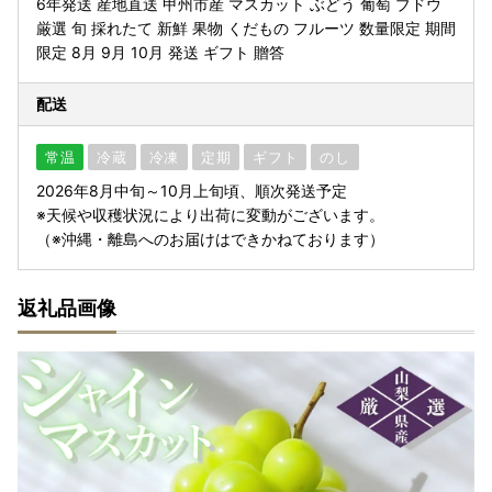
6年発送 産地直送 甲州市産 マスカット ぶどう 葡萄 ブドウ
厳選 旬 採れたて 新鮮 果物 くだもの フルーツ 数量限定 期間
限定 8月 9月 10月 発送 ギフト 贈答
配送
常温
冷蔵
冷凍
定期
ギフト
のし
2026年8月中旬～10月上旬頃、順次発送予定
※天候や収穫状況により出荷に変動がございます。
（※沖縄・離島へのお届けはできかねております）
返礼品画像