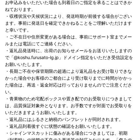
お申込みをいただいた場合も到着日のご指定を承ることはできか
ねております。
・収穫状況や天候状況により、発送時期が前後する場合がござい
ます。事前に発送日を確定できかねることをご理解いただけます
と幸いです。
・ご不在日や住所変更がある場合は、事前にサポート室までメー
ルまたは電話にてご連絡ください。
・返礼品発送時に、出荷のお知らせメールをお送りいたしますの
で「@koshu.furusato-lg.jp」ドメイン指定をいただき受信設定を
お願いいたします。
・長期ご不在や保管期限の超過により返礼品をお受け取りできな
かった場合やお客様のご都合により受け取りまでに時間がかかっ
た場合は、再送・返金対応は行っておりませんのでご注意くださ
い。
・青果物のため宅配ボックスや置き配でのお受取りにつきまして
は、品質保証対象外となります。お手数ですが対面でお受取りを
いただきますようお願いいたします。
・返礼品にはふるさと納税のパンフレットが同封されます。
・返礼品到着後すぐに状態の確認をお願いいたします。
・シャインマスカットに傷みがある場合につきましては、初期
（到着時）の状態の不良のみ再送等の対応となります。「傷みの