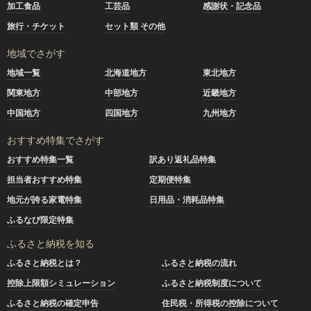
加工食品
工芸品
感謝状・記念品
旅行・チケット
セット類 その他
地域でさがす
地域一覧
北海道地方
東北地方
関東地方
中部地方
近畿地方
中国地方
四国地方
九州地方
おすすめ特集でさがす
おすすめ特集一覧
訳あり返礼品特集
担当者おすすめ特集
定期便特集
地元が誇る家電特集
日用品・消耗品特集
ふるなび限定特集
ふるさと納税を知る
ふるさと納税とは？
ふるさと納税の流れ
控除上限額シミュレーション
ふるさと納税制度について
ふるさと納税の確定申告
住民税・所得税の控除について