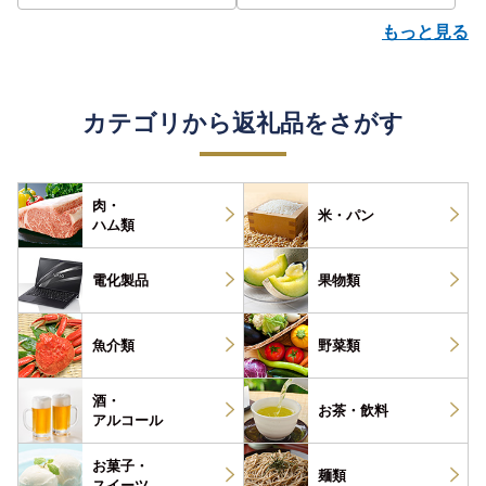
もっと見る
カテゴリから返礼品をさがす
肉・
米・パン
ハム類
電化製品
果物類
魚介類
野菜類
酒・
お茶・
飲料
アルコール
お菓子・
麺類
スイーツ