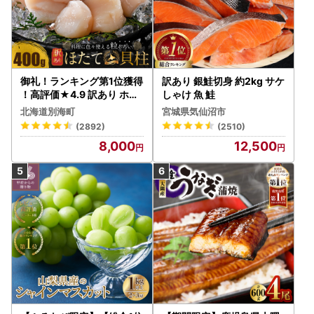
御礼！ランキング第1位獲得
訳あり 銀鮭切身 約2kg サケ
！高評価★4.9 訳あり ホタ
しゃけ 魚 鮭
テ 400g（ほたて 帆立 貝柱
北海道別海町
宮城県気仙沼市
冷凍 ）
(2892)
(2510)
8,000
12,500