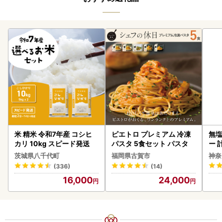
米 精米 令和7年産 コシヒ
ピエトロ プレミアム 冷凍
無塩
カリ 10kg スピード発送
パスタ 5食セット パスタ
ー 
】
茨城県八千代町
福岡県古賀市
神奈
(336)
(14)
16,000
24,000