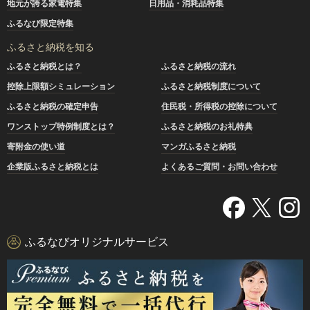
地元が誇る家電特集
日用品・消耗品特集
ふるなび限定特集
ふるさと納税を知る
ふるさと納税とは？
ふるさと納税の流れ
控除上限額シミュレーション
ふるさと納税制度について
ふるさと納税の確定申告
住民税・所得税の控除について
ワンストップ特例制度とは？
ふるさと納税のお礼特典
寄附金の使い道
マンガふるさと納税
企業版ふるさと納税とは
よくあるご質問・お問い合わせ
ふるなびオリジナルサービス