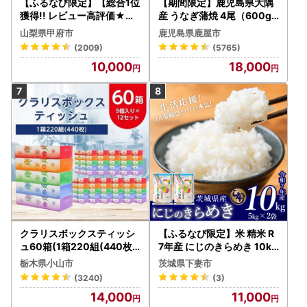
【ふるなび限定】【総合1位
【期間限定】鹿児島県大隅
獲得!! レビュー高評価★】
産 うなぎ蒲焼 4尾（600g
〈2026年度配送分〉山梨
） KN007-004-04-cp18
山梨県甲府市
鹿児島県鹿屋市
県産 シャインマスカット 2
うなぎ 鰻 魚 惣菜 総菜
(2009)
(5765)
～3房（1.0kg以上）シャイ
10,000
18,000
ン フルーツ FN-Limited-S
P
クラリスボックスティッシ
【ふるなび限定】米 精米 R
ュ60箱(1箱220組(440枚))
7年産 にじのきらめき 10kg
(5個入り×12セット)【配送
10月 FN-Limited-PR
栃木県小山市
茨城県下妻市
不可地域：離島・沖縄県】
(3240)
(3)
【1256759】
14,000
11,000