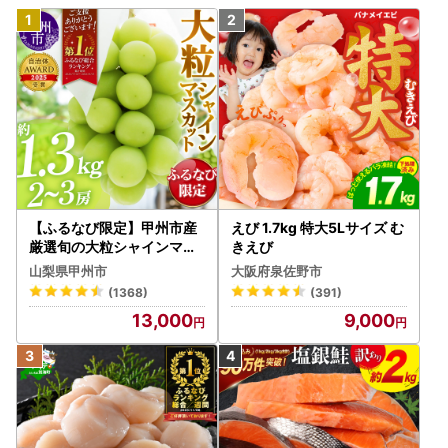
【ふるなび限定】甲州市産
えび 1.7kg 特大5Lサイズ む
厳選旬の大粒シャインマス
きえび
カット 約1.3kg 2～3房【2
山梨県甲州市
大阪府泉佐野市
026年発送】（MG）B12-
(1368)
(391)
472 FN-Limited-VO シャ
13,000
9,000
インマスカット フルーツ