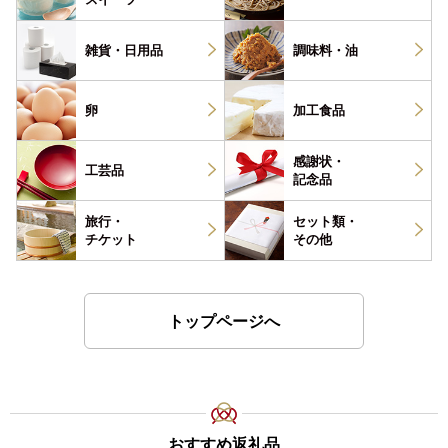
雑貨・
日用品
調味料・
油
卵
加工食品
感謝状・
工芸品
記念品
旅行・
セット類・
チケット
その他
トップページへ
おすすめ返礼品