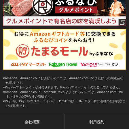
Amazon、Amazon.co.jpおよびそのロゴは、Amazon.com,Inc.またはその関連会社
の商標です。
PayPayマネーライトが付与されます。PayPayマネーライトの出金はできません。
Amazon、Amazon.co.jp、Amazon Payおよびそれらのロゴは、Amazon.com, Inc.
またはその関連会社の商標です。
PayPay、PayPayのロゴ、ペイペイ、Ｐのロゴは、LINEヤフー株式会社の登録商標ま
たは商標です。
会社概要
利用規約