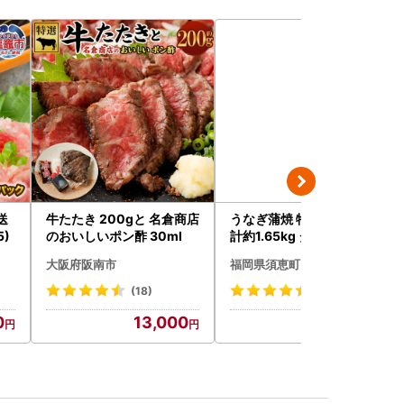
送
牛たたき 200gと 名倉商店
うなぎ蒲焼 特大 無頭 5尾
5)
のおいしいポン酢 30ml
計約1.65kg タレ付き | う
なぎ蒲焼
大阪府阪南市
福岡県須恵町
(18)
(8)
0
13,000
14,000