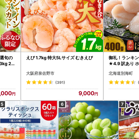
選旬の
えび 1.7kg 特大5Lサイズ むきえび
御礼！ランキン
kg 2
★4.9 訳あり 
B12-
帆立 貝柱 冷凍 
大阪府泉佐野市
北海道別海町
インマス
(391)
,000
9,000