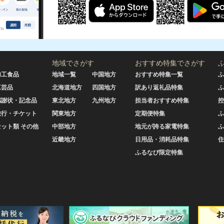
地域でさがす
おすすめ特集でさがす
加工食品
地域一覧
中国地方
おすすめ特集一覧
ふ
工芸品
北海道地方
四国地方
訳あり返礼品特集
ふ
感謝状・記念品
東北地方
九州地方
担当者おすすめ特集
控
旅行・チケット
関東地方
定期便特集
ふ
セット類 その他
中部地方
地元が誇る家電特集
ふ
近畿地方
日用品・消耗品特集
住
ふるなび限定特集