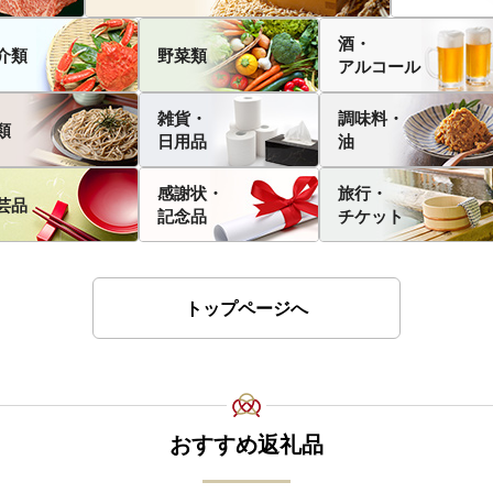
酒・
介類
野菜類
アルコール
雑貨・
調味料・
類
日用品
油
感謝状・
旅行・
芸品
記念品
チケット
トップページへ
おすすめ返礼品