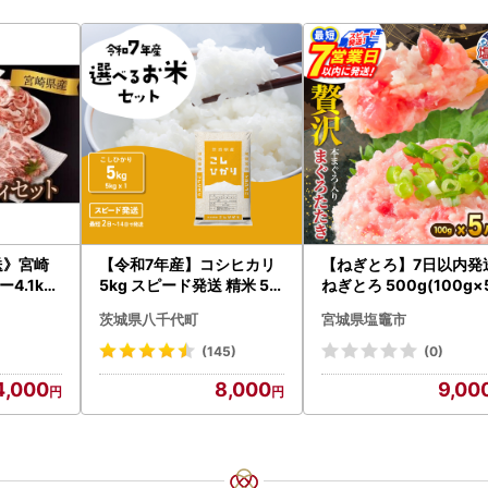
送》宮崎
【令和7年産】コシヒカリ
【ねぎとろ】7日以内発
4.1kg
5kg スピード発送 精米 5k
ねぎとろ 500g(100g×
7-2609
g x 1袋 白米 茨城県 八千代
茨城県八千代町
宮城県塩竈市
町
(145)
(0)
4,000
8,000
9,00