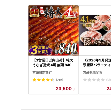
【3営業日以内出荷】特大
《2026年9月発
うなぎ蒲焼 4尾 無頭 840g
県産豚バラエティー
以上 C388-840-3D
セット_K033-05
宮崎県新富町
宮崎県串間市
(712)
(0)
23,500
2