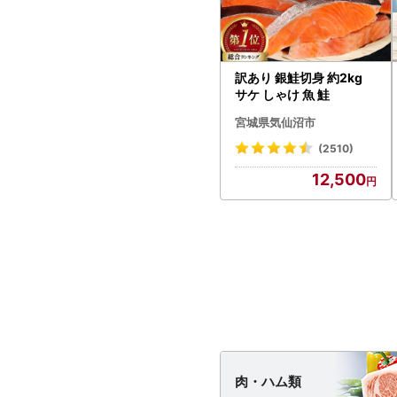
訳あり 銀鮭切身 約2kg
サケ しゃけ 魚 鮭
宮城県気仙沼市
(2510)
12,500
肉・
ハム類