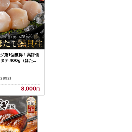
グ第1位獲得！高評価
ホタテ 400g（ほたて
）
(2892)
8,000