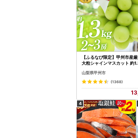
【ふるなび限定】甲州市産厳
大粒シャインマスカット 約1.3
～3房【2026年発送】（MG）
山梨県甲州市
472 FN-Limited-VO シャ
カット フルーツ
(1368)
13