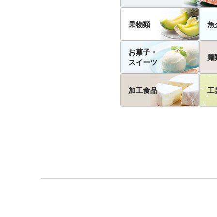
果物類
魚
お菓子・
麺
スイーツ
加工食品
工