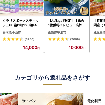
クラリスボックスティッ
【ふるなび限定】【総合
【期間
シュ60箱(1箱220組(44
1位獲得!! レビュー高評価
隅産 う
0枚))(5個入り×12セッ
★】〈2026年度配送分
0g） K
栃木県小山市
山梨県甲府市
鹿児島
ト)【配送不可地域：離島
〉山梨県産 シャインマス
cp18 
・沖縄県】【1256759】
カット 2～3房（1.0kg以
菜
(3240)
(2009)
上）シャイン フルーツ F
14,000
10,000
N-Limited-SP
カテゴリから返礼品をさがす
米・パン
電化製品