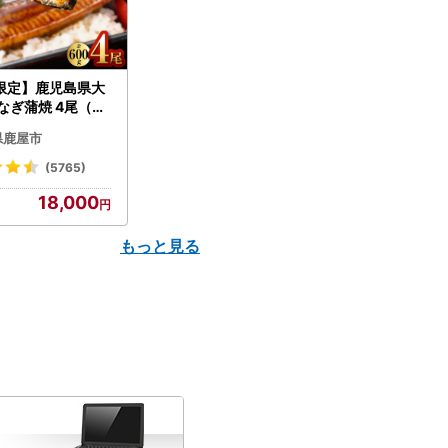
限定】鹿児島県大
なぎ蒲焼 4尾（60
N007-004-04-
県鹿屋市
うなぎ 鰻 魚 惣菜 総
(5765)
18,000
もっと見る