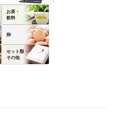
お茶・
飲料
卵
セット類・
その他