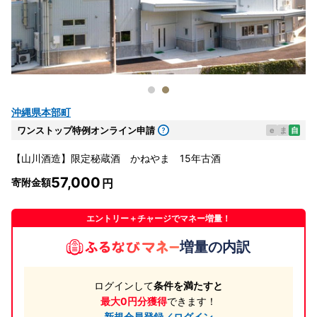
沖縄県本部町
ワンストップ特例オンライン申請
e
ま
自
【山川酒造】限定秘蔵酒 かねやま 15年古酒
57,000
寄附金額
エントリー＋チャージでマネー増量！
増量の内訳
ログインして
条件を満たすと
最大0円分獲得
できます！
新規会員登録／ログイン