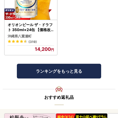
オリオンビール ザ・ドラフ
ト 350ml×24缶 【価格改
定YI】
沖縄県八重瀬町
(319)
14,200
ランキングをもっと見る
おすすめ返礼品