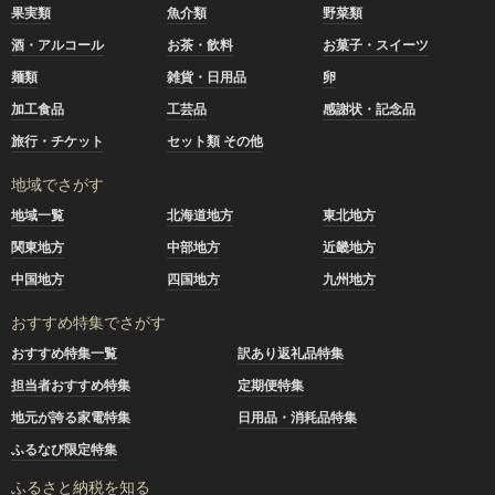
果実類
魚介類
野菜類
酒・アルコール
お茶・飲料
お菓子・スイーツ
麺類
雑貨・日用品
卵
加工食品
工芸品
感謝状・記念品
旅行・チケット
セット類 その他
地域でさがす
地域一覧
北海道地方
東北地方
関東地方
中部地方
近畿地方
中国地方
四国地方
九州地方
おすすめ特集でさがす
おすすめ特集一覧
訳あり返礼品特集
担当者おすすめ特集
定期便特集
地元が誇る家電特集
日用品・消耗品特集
ふるなび限定特集
ふるさと納税を知る