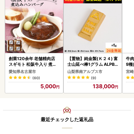
創業120余年 老舗精肉店
【置物】純金製(Ｋ２４) 富
牛肉
スギモト 松阪牛入り 煮込
士山延べ棒1グラム ALPBK
9種
み ハンバーグ 110g×4枚
180
-0
愛知県名古屋市
山梨県南アルプス市
宮崎
惣菜 お取り寄せ グルメ ハ
シ!
(60)
(9)
ンバーグ 冷凍
5,000
138,000
最近チェックした返礼品