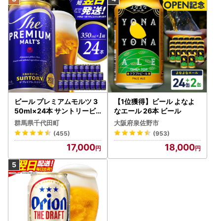
ビール プレミアムモルツ 3
【1位獲得】ビール よなよ
50ml×24本 サントリービ
なエール 26本 ビール
ール
群馬県千代田町
大阪府泉佐野市
(455)
(953)
17,000
18,000