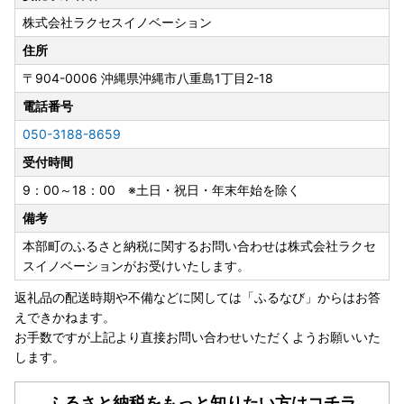
株式会社ラクセスイノベーション
---------------------------------------------------------------
--
住所
〒904-0006
沖縄県沖縄市八重島1丁目2-18
【ワンストップについて】
ワンストップ特例申請書の提出期限は、2027年1月10日必着
電話番号
です。添付書類と合わせて期限内に下記へご郵送下さい。
050-3188-8659
受付時間
〒905-0292
沖縄県国頭郡本部町字東5番地
9：00～18：00 ※土日・祝日・年末年始を除く
本部町役場 企画商工観光課 宛
備考
▼▼▼下記よりダウンロード頂けます▼▼▼▼
本部町のふるさと納税に関するお問い合わせは株式会社ラクセ
・ワンストップ特例申請書
スイノベーションがお受けいたします。
http://okifuru.com/onestop.pdf
返礼品の配送時期や不備などに関しては「ふるなび」からはお答
えできかねます。
・ワンストップ特例申請 添付書類貼り付け用紙、記入例
お手数ですが上記より直接お問い合わせいただくようお願いいた
http://okifuru.com/onestop_doc.pdf
します。
ふるさと納税をもっと知りたい方はコチラ