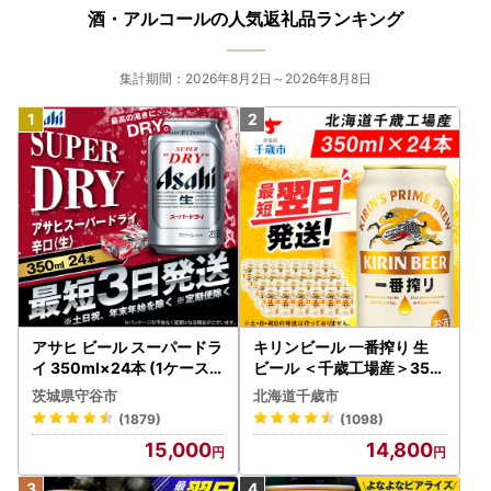
酒・アルコールの人気返礼品ランキング
集計期間：2026年8月2日～2026年8月8日
アサヒ ビール スーパードラ
キリンビール 一番搾り 生
イ 350ml×24本 (1ケース)
ビール ＜千歳工場産＞350
究極の辛口 ＜茨城工場＞ 缶
ml（24本）
茨城県守谷市
北海道千歳市
ビール Asahi superDRY お
(1879)
(1098)
酒
15,000
14,800