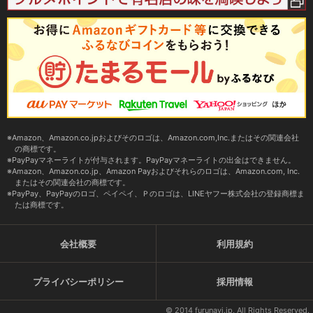
Amazon、Amazon.co.jpおよびそのロゴは、Amazon.com,Inc.またはその関連会社
の商標です。
PayPayマネーライトが付与されます。PayPayマネーライトの出金はできません。
Amazon、Amazon.co.jp、Amazon Payおよびそれらのロゴは、Amazon.com, Inc.
またはその関連会社の商標です。
PayPay、PayPayのロゴ、ペイペイ、Ｐのロゴは、LINEヤフー株式会社の登録商標ま
たは商標です。
会社概要
利用規約
プライバシーポリシー
採用情報
© 2014 furunavi.jp, All Rights Reserved.