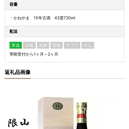
容量
・かねやま 15年古酒 43度720ml
配送
常温
冷蔵
冷凍
定期
ギフト
のし
寄附受付から1ヶ月～2ヶ月
返礼品画像