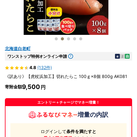
北海道白老町
ワンストップ特例オンライン申請
e
ま
自
4.8
(132件)
《訳あり》【虎杖浜加工】切れたらこ 100ｇ×8個 800g AK081
9,500
寄附金額
エントリー＋チャージでマネー増量！
増量の内訳
ログインして
条件を満たすと