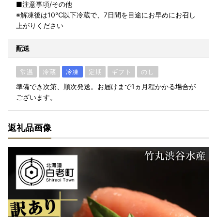
■注意事項/その他
※解凍後は10℃以下冷蔵で、7日間を目途にお早めにお召し
上がりください
配送
常温
冷蔵
冷凍
定期
ギフト
のし
準備でき次第、順次発送。お届けまで1ヵ月程かかる場合が
ございます。
返礼品画像