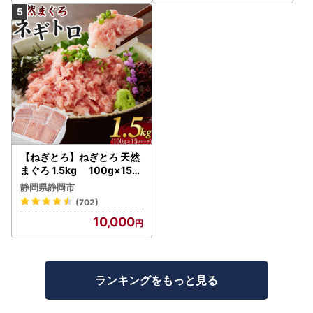
【ねぎとろ】ねぎとろ 天然
まぐろ 1.5kg 100g×15パ
ック
静岡県静岡市
(702)
10,000
ランキングをもっと見る