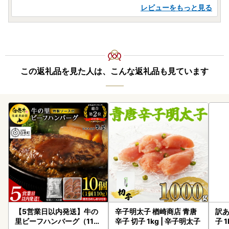
レビューをもっと見る
この返礼品を見た人は、こんな返礼品も見ています
【5営業日以内発送】牛の
辛子明太子 楢崎商店 青唐
訳あ
里ビーフハンバーグ（110
辛子 切子 1kg | 辛子明太子
子 