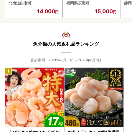
g×10個） 特製ソース（10
北海道白老町
福岡県須恵町
静岡
袋） の詰合せ AG052
14,000
15,000
魚介類の人気返礼品ランキング
集計期間：2026年7月30日～2026年8月5日