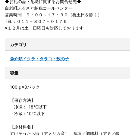
◆お礼の品・配送に関するお問合せ先◆
白老町ふるさと納税コールセンター
営業時間 ９：００～１７：３０（祝土日を除く）
TEL：０１１－８０７－０１７６
※１２月は土・日曜日も対応しております
カテゴリ
魚介類
イクラ・タラコ・数の子
容量
100ｇ×8パック
【保存方法】
・冷凍：-18℃以下
・冷蔵：10℃以下
【原材料名】
すけそうたら卵（アメリカ産）、食塩／調味料（アミノ酸