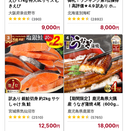
えび 1.7kg 特大5Lサイズ む
御礼！ランキング第1位獲得
きえび
！高評価★4.9 訳あり ホタ
テ 400g（ほたて 帆立 貝柱
大阪府泉佐野市
北海道別海町
冷凍 ）
(390)
(2892)
9,000
8,000
訳あり 銀鮭切身 約2kg サケ
【期間限定】鹿児島県大隅
しゃけ 魚 鮭
産 うなぎ蒲焼 4尾（600g
） KN007-004-04-cp18
宮城県気仙沼市
鹿児島県鹿屋市
うなぎ 鰻 魚 惣菜 総菜
(2510)
(5765)
12,500
18,000