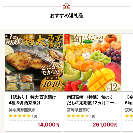
おすすめ返礼品
【訳あり】 特大 西京漬け
南国宮崎 〈特選〉旬のく
【
4種 8切 西京漬け
だもの定期便 12ヵ月コー
5k
ス【F84-25】
g 
神奈川県藤沢市
宮崎県新富町
茨城
町
(8)
(9)
14,000
261,000