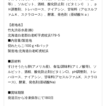
等）、ソルビット、酒精、酸化防止剤（ビタミンＣ ）、ｐ
Ｈ調整剤、トレハロース、ナイアシン、甘味料（アセスルフ
ァムＫ、スクラロース）、酵素、発色剤（亜硝酸Ｎａ）
【産地名】
竹丸渋谷水産(株)
北海道白老郡白老町字虎杖浜179-5
■内容量/製造地
切れたらこ:100ｇ×8パック
製造地:北海道白老町虎杖浜
■原材料
すけそうたら卵(アメリカ産)、食塩/調味料(アミノ酸等)、ソ
ルビット、酒精、酸化防止剤(ビタミンC)、pH調整剤、トレ
ハロース、ナイアシン、甘味料(アセスルファムK、スクラロ
ース)、酵素、発色剤(亜硝酸Na)
■賞味期限
発送日から冷凍保存にて180日