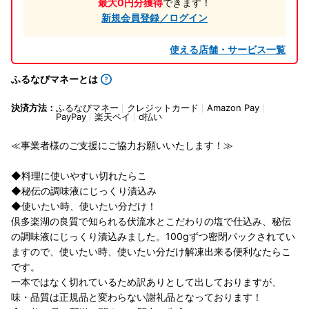
最大0円分獲得
できます！
新規会員登録／ログイン
使える店舗・サービス一覧
ふるなびマネーとは
決済方法：
ふるなびマネー
クレジットカード
Amazon Pay
PayPay
楽天ペイ
d払い
≪事業者様のご支援にご協力お願いいたします！≫
◆料理に使いやすい切れたらこ
◆秘伝の調味液にじっくり漬込み
◆使いたい時、使いたい分だけ！
倶多楽湖の良質で知られる伏流水とこだわりの塩で仕込み、秘伝
の調味液にじっくり漬込みました。100gずつ密閉パックされてい
ますので、使いたい時、使いたい分だけ解凍出来る便利なたらこ
です。
一本ではなく切れているため訳ありとして出しておりますが、
味・品質は正規品と変わらない謝礼品となっております！